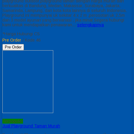
playground outdoor,playground taman dengan harga murah dan
berkualitas di Bandung, Medan, Makassar, Surabaya, Jakarta,
Samarinda, Lampung, dan kota-kota lainnya di seluruh Indonesia.
Playground ini mempunyai uk sekitar 4 x 2 m ,perosotan uk 2,5m
dan 3 model ayunan yang bervariasi , jika minat Segera hubungi
kami untuk mendapatkan penawaran…
selengkapnya
*Harga Hubungi CS
Pre Order
/ Kode 46
Pre Order
Terpopuler
Jual Playground Taman Murah