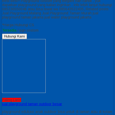
Best best!! Playground costom yang elegant nan cantik , yuk
dapatkan playground yang kalian inginkan . info lebih lanjut hubungi
085230550048 atau bisa lewat wa 085643522435, Related posts:
Jual Playground Malang Jual Playground Taman Murah jual
playground taman jakarta jual water playground jakarta
*Harga Hubungi CS
Tersedia
/ pgn costom
Hubungi Kami
Paling Laris
jual playground taman outdoor besar
playground edukasi anak outdoor bisa untuk di taman atau di kolam