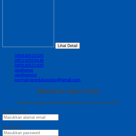
Lihat Detail
085643522435
085230550048
085643522435
oketheme
okethemeid
permainanedukasisby@gmail.com
Masuk ke akun Anda
Selamat datang kembali, silahkan login ke akun Anda.
Alamat Email
Password