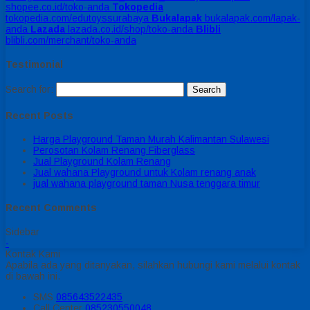
shopee.co.id/toko-anda
Tokopedia
tokopedia.com/edutoyssurabaya
Bukalapak
bukalapak.com/lapak-
anda
Lazada
lazada.co.id/shop/toko-anda
Blibli
blibli.com/merchant/toko-anda
Testimonial
Search for:
Recent Posts
Harga Playground Taman Murah Kalimantan Sulawesi
Perosotan Kolam Renang Fiberglass
Jual Playground Kolam Renang
Jual wahana Playground untuk Kolam renang anak
jual wahana playground taman Nusa tenggara timur
Recent Comments
Sidebar
-
Kontak Kami
Apabila ada yang ditanyakan, silahkan hubungi kami melalui kontak
di bawah ini.
SMS
085643522435
Call Center
085230550048