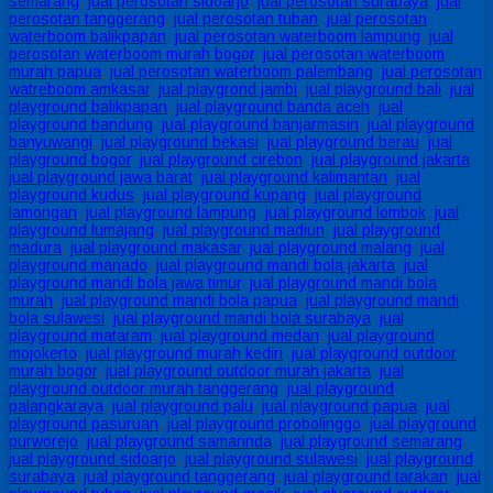
semarang
,
jual perosotan sidoarjo
,
jual perosotan surabaya
,
jual
perosotan tanggerang
,
jual perosotan tuban
,
jual perosotan
waterboom balikpapan
,
jual perosotan waterboom lampung
,
jual
perosotan waterboom murah bogor
,
jual perosotan waterboom
murah papua
,
jual perosotan waterboom palembang
,
jual perosotan
watreboom amkasar
,
jual playgrond jambi
,
jual playground bali
,
jual
playground balikpapan
,
jual playground banda aceh
,
jual
playground bandung
,
jual playground banjarmasin
,
jual playground
banyuwangi
,
jual playground bekasi
,
jual playground berau
,
jual
playground bogor
,
jual playground cirebon
,
jual playground jakarta
,
jual playground jawa barat
,
jual playground kalimantan
,
jual
playground kudus
,
jual playground kupang
,
jual playground
lamongan
,
jual playground lampung
,
jual playground lombok
,
jual
playground lumajang
,
jual playground madiun
,
jual playground
madura
,
jual playground makasar
,
jual playground malang
,
jual
playground manado
,
jual playground mandi bola jakarta
,
jual
playground mandi bola jawa timur
,
jual playground mandi bola
murah
,
jual playground mandi bola papua
,
jual playground mandi
bola sulawesi
,
jual playground mandi bola surabaya
,
jual
playground mataram
,
jual playground medan
,
jual playground
mojokerto
,
jual playground murah kediri
,
jual playground outdoor
murah bogor
,
jual playground outdoor murah jakarta
,
jual
playground outdoor murah tanggerang
,
jual playground
palangkaraya
,
jual playground palu
,
jual playground papua
,
jual
playground pasuruan
,
jual playground probolinggo
,
jual playground
purworejo
,
jual playground samarinda
,
jual playground semarang
,
jual playground sidoarjo
,
jual playground sulawesi
,
jual playground
surabaya
,
jual playground tanggerang
,
jual playground tarakan
,
jual