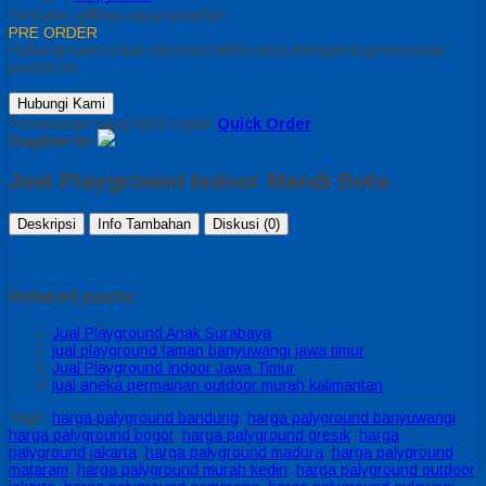
Tentukan pilihan yang tersedia!
PRE ORDER
Hubungi kami untuk informasi lebih lanjut mengenai pemesanan
produk ini.
Hubungi Kami
Pemesanan yang lebih cepat!
Quick Order
Bagikan ke
Jual Playground Indoor Mandi Bola
Deskripsi
Info Tambahan
Diskusi (0)
Related posts:
Jual Playground Anak Surabaya
jual playground taman banyuwangi jawa timur
Jual Playground Indoor Jawa Timur
jual aneka permainan outdoor murah kalimantan
Tags:
harga palyground bandung
,
harga palyground banyuwangi
,
harga palyground bogor
,
harga palyground gresik
,
harga
palyground jakarta
,
harga palyground madura
,
harga palyground
mataram
,
harga palyground murah kediri
,
harga palyground outdoor