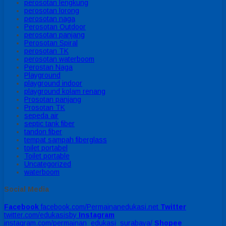
perosotan lengkung
perosotan lorong
perosotan naga
Perosotan Outdoor
perosotan panjang
Perosotan Spiral
perosotan TK
perosotan waterboom
Perostan Naga
Playground
playground indoor
playground kolam renang
Prosotan panjang
Prosotan TK
sepeda air
septic tank fiber
tandon fiber
tempat sampah fiberglass
toilet portabel
Toilet portable
Uncategorized
waterboom
Social Media
Facebook
facebook.com/Permainanedukasi.net
Twitter
twitter.com/edukasisby
Instagram
instagram.com/permainan_edukasi_surabaya/
Shopee