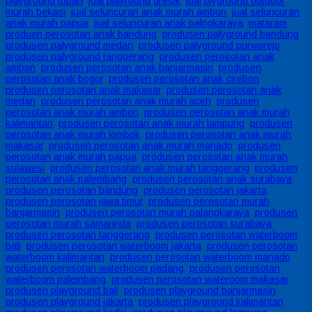
playground tuban
,
jual playround gresik
,
jual plyground outdoor
murah bekasi
,
jual seluncuran anak murah ambon
,
jual seluncuran
anak murah papua
,
jual seluncuran anak palngkaraya
,
mataram
,
produen perosotan anak bandung
,
produsen palyground bandung
,
produsen palyground medan
,
produsen palyground purworejo
,
produsen palyground tanggerang
,
produsen perosotan anak
ambon
,
produsen perosotan anak banjarmasin
,
produsen
perosotan anak bogor
,
produsen perosotan anak cirebon
,
produsen perosotan anak makasar
,
produsen perosotan anak
medan
,
produsen perosotan anak murah aceh
,
produsen
perosotan anak murah ambon
,
produsen perosotan anak murah
kalimantan
,
produsen perosotan anak murah lampung
,
produsen
perosotan anak murah lombok
,
produsen perosotan anak murah
makasar
,
produsen perosotan anak murah manado
,
produsen
perosotan anak murah papua
,
produsen perosotan anak murah
sulawesi
,
produsen perosotan anak murah tanggerang
,
produsen
perosotan anak palembang
,
produsen perosotan anak surabaya
,
produsen perosotan bandung
,
produsen perosotan jakarta
,
produsen perosotan jawa timur
,
produsen perosotan murah
banjarmasin
,
produsen perosotan murah palangkaraya
,
produsen
perosotan murah samarinda
,
produsen perosotan surabaya
,
produsen perosotan tanggerang
,
produsen perosotan waterboom
bali
,
produsen perosotan waterboom jakarta
,
produsen perosotan
waterboom kalimantan
,
produsen perosotan waterboom manado
,
produsen perosotan waterboom padang
,
produsen perosotan
waterboom palembang
,
produsen perosotan wateroom makasar
,
produsen playground bali
,
produsen playground banjarmasin
,
produsen playground jakarta
,
produsen playground kalimantan
,