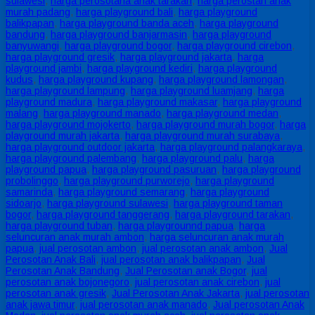
sulawesi
,
harga perosotana anak tarakan
,
harga perostan anak
murah padang
,
harga playground bali
,
harga playground
balikpapan
,
harga playground banda aceh
,
harga playground
bandung
,
harga playground banjarmasin
,
harga playground
banyuwangi
,
harga playground bogor
,
harga playground cirebon
,
harga playground gresik
,
harga playground jakarta
,
harga
playground jambi
,
harga playground kediri
,
harga playground
kudus
,
harga playground kupang
,
harga playground lamongan
,
harga playground lampung
,
harga playground luamjang
,
harga
playground madura
,
harga playground makasar
,
harga playground
malang
,
harga playground manado
,
harga playground medan
,
harga playground mojokerto
,
harga playground murah bogor
,
harga
playground murah jakarta
,
harga playground murah surabaya
,
harga playground outdoor jakarta
,
harga playground palangkaraya
,
harga playground palembang
,
harga playground palu
,
harga
playground papua
,
harga playground pasuruan
,
harga playground
probolinggo
,
harga playground purworejo
,
harga playground
samarinda
,
harga playground semarang
,
harga playground
sidoarjo
,
harga playground sulawesi
,
harga playground taman
bogor
,
harga playground tanggerang
,
harga playground tarakan
,
harga playground tuban
,
harga playgrounnd papua
,
harga
seluncuran anak murah ambon
,
harga seluncuran anak murah
papua
,
jual perosotan ambon
,
jual perosotan anak ambon
,
Jual
Perosotan Anak Bali
,
jual perosotan anak balikpapan
,
Jual
Perosotan Anak Bandung
,
Jual Perosotan anak Bogor
,
jual
perosotan anak bojonegoro
,
jual perosotan anak cirebon
,
jual
perosotan anak gresik
,
Jual Perosotan Anak Jakarta
,
jual perosotan
anak jawa timur
,
jual perosotan anak manado
,
Jual perosotan Anak