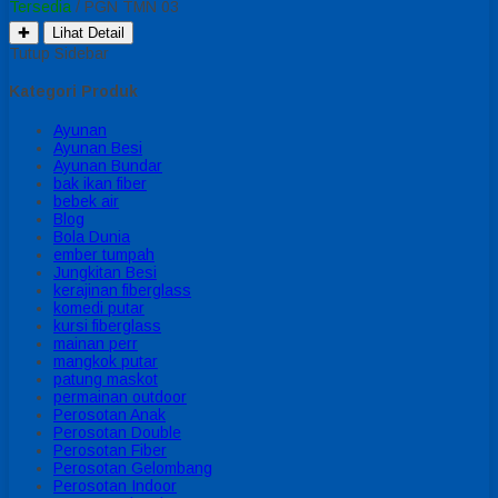
Tersedia
/ PGN TMN 03
✚
Lihat Detail
Tutup Sidebar
Kategori Produk
Ayunan
Ayunan Besi
Ayunan Bundar
bak ikan fiber
bebek air
Blog
Bola Dunia
ember tumpah
Jungkitan Besi
kerajinan fiberglass
komedi putar
kursi fiberglass
mainan perr
mangkok putar
patung maskot
permainan outdoor
Perosotan Anak
Perosotan Double
Perosotan Fiber
Perosotan Gelombang
Perosotan Indoor