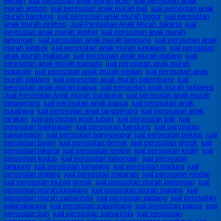
Medan
,
jual perosotan anak murah aceh
,
jual perosotan anak
murah ambon
,
jual perosotan anak murah bali
,
jual perosotan anak
murah bandung
,
jual perosotan anak murah bogor
,
jual perosotan
anak murah cirebon
,
Jual Perosotan Anak Murah Jakarta
,
jual
perosotan anak murah jember
,
jual perosotan anak murah
lamongan
,
jual perosotan anak murah lampung
,
jual perosotan anak
murah lombok
,
jual perosotan anak murah lumajang
,
jual perosotan
anak murah makasar
,
jual perosotan anak murah malang
,
jual
perosotan anak murah manado
,
jual perosotan anak murah
mataram
,
jual perosotan anak murah medan
,
jual perosotan anak
murah padang
,
jual perosotan anak murah palembang
,
jual
perosotan anak murah papua
,
jual perosotan anak murah sulawesi
,
Jual Perosotan Anak murah Surabaya
,
jual perosotan anak murah
tanggerang
,
jual perosotan anak papua
,
jual perosotan anak
surabaya
,
jual perosotan anak tanggerang
,
jual perosotan anak
tarakan
,
jual perosotan anak tuban
,
jual perosotan bali
,
jual
perosotan balikpapan
,
jual perosotan bandung
,
jual perosotan
banjarmasin
,
jual perosotan banyuwangi
,
jual perosotan bekasi
,
jual
perosotan bogor
,
jual perosotan demak
,
jual perosotan gresik
,
jual
perosotan jakarta
,
jual perosotan jember
,
jual perosotan kediri
,
jual
perosotan kudus
,
jual perosotan lamongan
,
jual perosotan
lampung
,
jual perosotan lumajang
,
jual perosotan madura
,
jual
perosotan malang
,
jual perosotan mataram
,
jual perosotan medan
,
jual perosotan murag gresik
,
jual perosotan murah lamongan
,
jual
perosotan murah lumajang
,
jual perosotan murah malang
,
jual
perosotan murah samarinda
,
jual perosotan padang
,
jual perosotan
palangkaraya
,
jual perosotan palembang
,
jual perosotan papua
,
jual
perosotan pati
,
jual perosotan samarinda
,
jual perosotan