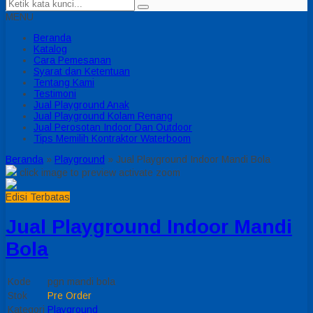
MENU
Beranda
Katalog
Cara Pemesanan
Syarat dan Ketentuan
Tentang Kami
Testimoni
Jual Playground Anak
Jual Playground Kolam Renang
Jual Perosotan Indoor Dan Outdoor
Tips Memilih Kontraktor Waterboom
Beranda
»
Playground
»
Jual Playground Indoor Mandi Bola
click image to preview
activate zoom
Edisi Terbatas
Jual Playground Indoor Mandi
Bola
Kode
pgn mandi bola
Stok
Pre Order
Kategori
Playground