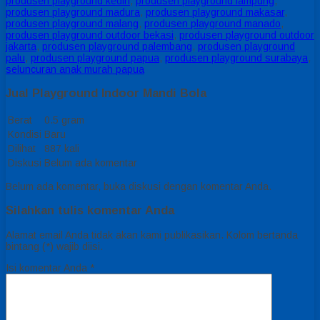
produsen playground kediri
,
produsen playground lampung
,
produsen playground madura
,
produsen playground makasar
,
produsen playground malang
,
produsen playground manado
,
produsen playground outdoor bekasi
,
produsen playground outdoor
jakarta
,
produsen playground palembang
,
produsen playground
palu
,
produsen playground papua
,
produsen playground surabaya
,
seluncuran anak murah papua
Jual Playground Indoor Mandi Bola
Berat
0.5 gram
Kondisi
Baru
Dilihat
887 kali
Diskusi
Belum ada komentar
Belum ada komentar, buka diskusi dengan komentar Anda.
Silahkan tulis komentar Anda
Alamat email Anda tidak akan kami publikasikan. Kolom bertanda
bintang (*) wajib diisi.
Isi komentar Anda
*