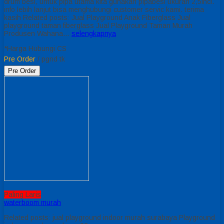
drum besi, untuk pipa utama kita gunakan pipabesi ukuran 2,5inci.
info lebih lanjut bisa menghubungi customer servic kami. terima
kasih Related posts: Jual Playground Anak Fiberglass Jual
playground taman fiberglass Jual Playground Taman Murah
Produsen Wahana…
selengkapnya
*Harga Hubungi CS
Pre Order
/ pgnd tk
Pre Order
Paling Laris
waterboom murah
Related posts: jual playground indoor murah surabaya Playground