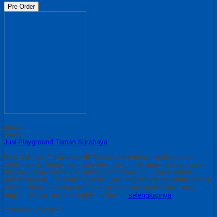
Pre Order
Diskon
nan%
Jual Playground Taman Surabaya
Real Gambar Produk Kami!! Playground edukasi anak outdoor
untuk taman. bahan dari pipa besi 3 inchi dan material fiberglass
ukuran playground 5x6m aneka permainan : 2 unit perosotan
gelombang uk 3 m 1 unit ayunan 1 unit atap fiberglass untuk model
custom bisa langsung mengubungi customer servic kami. free
ongkir all jawa, untuk pengiriman kami…
selengkapnya
*Harga Hubungi CS