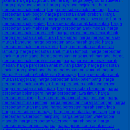
jakarta
,
harga palyground semarang
,
harga palyground sulawesi
,
harga palyround kudus
,
harga palyround mojokerto
,
harga
perosotan anak ambon
,
harga perosotan anak bandung
,
harga
perosotan anak bogor
,
harga perosotan anak cirebon
,
Harga
Perosotan Anak jakarta
,
harga perosotan anak jawa timur
,
harga
perosotan anak jember
,
harga perosotan anak kalimantan
,
harga
perosotan anak makasar
,
harga perosotan anak medan
,
harga
perosotan anak murah aceh
,
harga perosotan anak murah bali
,
harga perosotan anak murah balikpapan
,
harga perosotan anak
murah bandung
,
harga perosotan anak murah gresik
,
harga
perosotan anak murah jakarta
,
harga perosotan anak murah
lampung
,
harga perosotan anak murah lombok
,
harga perosotan
anak murah malang
,
harga perosotan anak murah manado
,
harga
perosotan anak murah mataram
,
harga perosotan anak murah
medan
,
harga perosotan anak murah padang
,
harga perosotan
anak murah palembang
,
harga perosotan anak murah papua
,
Harga Perosotan Anak Murah Surabaya
,
harga perosotan anak
murah tanggerang
,
harga perosotan anak palembang
,
harga
perosotan anak surabaya
,
harga perosotan anak tanggerang
,
harga perosotan anak tuban
,
harga perosotan bandung
,
harga
perosotan bojonegoro
,
harga perosotan jawa timur
,
harga
perosotan malang
,
harga perosotan murah banjarmasin
,
harga
perosotan murah jember
,
harga perosotan murah lamongan
,
harga
perosotan murah malang
,
harga perosotan murah samarinda
,
harga perosotan surabaya
,
harga perosotan tanggerang
,
harga
perosotan waterboom lampung
,
harga perosotan waterboom
manado
,
harga perosotan waterboom murah bogor
,
harga
perosotan waterboom papua
,
harga perosotana anak murah