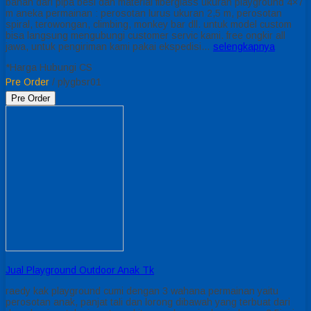
bahan dari pipa besi dan material fiberglass ukuran playground 4×7
m aneka permainan : perosotan lurus ukuran 2,5 m, perosotan
spiral, terowongan, climbing, monkey bar dll. untuk model custom
bisa langsung mengubungi customer servic kami. free ongkir all
jawa, untuk pengiriman kami pakai ekspedisi…
selengkapnya
*Harga Hubungi CS
Pre Order
/ plygbsr01
Pre Order
Jual Playground Outdoor Anak Tk
raedy kak playground cumi dengan 3 wahana permainan yaitu
perosotan anak, panjat tali dan lorong dibawah yang terbuat dari