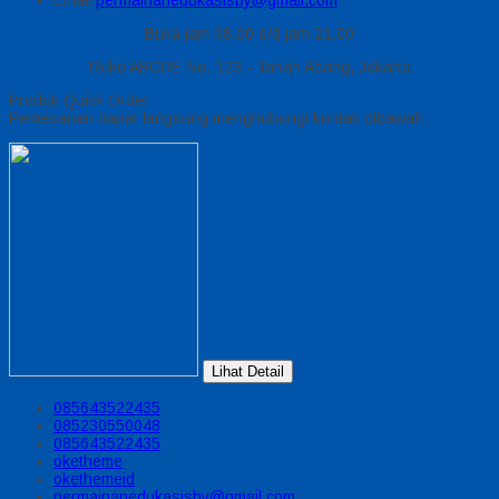
Email
permainanedukasisby@gmail.com
Buka jam 08.00 s/d jam 21.00
Ruko ABCDE No. 123 - Tanah Abang, Jakarta
Produk Quick Order
Pemesanan dapat langsung menghubungi kontak dibawah:
Lihat Detail
085643522435
085230550048
085643522435
oketheme
okethemeid
permainanedukasisby@gmail.com