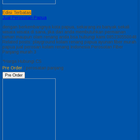
Edisi Terbatas
Jual Perosotan Papua
dengan berkembangnya kota papua, sekarang ini banyak sekali
wisata wisata di sana, jika dari anda membutuhkan permainan
taman maupun olam renang anda bsa hubungi kami 085230550048
Related posts: playground kolam renang papua ayunan fiber murah
papua jual perosan kolam renang Indonesia Perosotan Fiber
Panjang murah 3
*Harga Hubungi CS
Pre Order
/ perosatan panjang
Pre Order