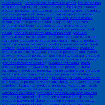
murah bekasi
,
jual seluncuran anak murah ambon
,
jual seluncuran
anak murah papua
,
jual seluncuran anak palngkaraya
,
mataram
,
produen perosotan anak bandung
,
produsen palyground bandung
,
produsen palyground medan
,
produsen palyground purworejo
,
produsen palyground tanggerang
,
produsen perosotan anak
ambon
,
produsen perosotan anak banjarmasin
,
produsen
perosotan anak bogor
,
produsen perosotan anak cirebon
,
produsen perosotan anak makasar
,
produsen perosotan anak
medan
,
produsen perosotan anak murah aceh
,
produsen
perosotan anak murah ambon
,
produsen perosotan anak murah
kalimantan
,
produsen perosotan anak murah lampung
,
produsen
perosotan anak murah lombok
,
produsen perosotan anak murah
makasar
,
produsen perosotan anak murah manado
,
produsen
perosotan anak murah papua
,
produsen perosotan anak murah
sulawesi
,
produsen perosotan anak murah tanggerang
,
produsen
perosotan anak palembang
,
produsen perosotan anak surabaya
,
produsen perosotan bandung
,
produsen perosotan jakarta
,
produsen perosotan jawa timur
,
produsen perosotan murah
banjarmasin
,
produsen perosotan murah palangkaraya
,
produsen
perosotan murah samarinda
,
produsen perosotan surabaya
,
produsen perosotan tanggerang
,
produsen perosotan waterboom
bali
,
produsen perosotan waterboom jakarta
,
produsen perosotan
waterboom kalimantan
,
produsen perosotan waterboom manado
,
produsen perosotan waterboom padang
,
produsen perosotan
waterboom palembang
,
produsen perosotan wateroom makasar
,
produsen playground bali
,
produsen playground banjarmasin
,
produsen playground jakarta
,
produsen playground kalimantan
,
produsen playground kediri
,
produsen playground lampung
,