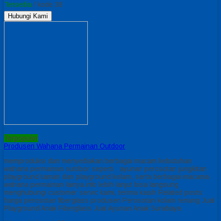
Tersedia
/ kode 38
Hubungi Kami
Terpopuler
Produsen Wahana Permainan Outdoor
memproduksi dan menyediakan berbagai macam kebutuhan
wahana permainan outdoor seperti : ayunan perosotan jungkitan
playground taman dan playground kolam, serta berbagai macama
wahana permainan lainya.info lebih lanjut bisa langsung
menghubungi customer servic kami, terima kasih Related posts:
harga perosotan fiberglass produsen Perosotan kolam renang Jual
Playground Anak Fiberglass Jual Ayunan Anak Surabaya