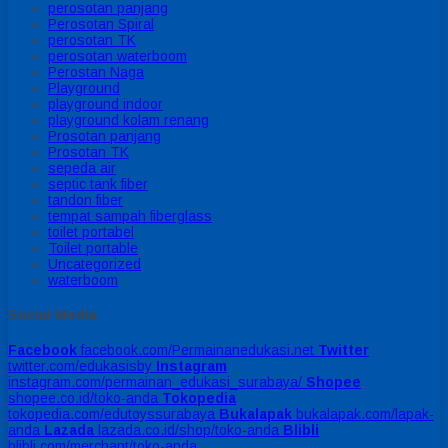
perosotan panjang
Perosotan Spiral
perosotan TK
perosotan waterboom
Perostan Naga
Playground
playground indoor
playground kolam renang
Prosotan panjang
Prosotan TK
sepeda air
septic tank fiber
tandon fiber
tempat sampah fiberglass
toilet portabel
Toilet portable
Uncategorized
waterboom
Social Media
Facebook
facebook.com/Permainanedukasi.net
Twitter
twitter.com/edukasisby
Instagram
instagram.com/permainan_edukasi_surabaya/
Shopee
shopee.co.id/toko-anda
Tokopedia
tokopedia.com/edutoyssurabaya
Bukalapak
bukalapak.com/lapak-
anda
Lazada
lazada.co.id/shop/toko-anda
Blibli
blibli.com/merchant/toko-anda