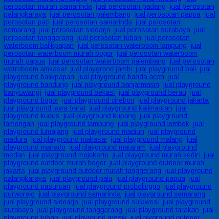
perosotan murah samarinda
,
jual perosotan padang
,
jual perosotan
palangkaraya
,
jual perosotan palembang
,
jual perosotan papua
,
jual
perosotan pati
,
jual perosotan samarinda
,
jual perosotan
semarang
,
jual perosotan sidoarjo
,
jual perosotan surabaya
,
jual
perosotan tanggerang
,
jual perosotan tuban
,
jual perosotan
waterboom balikpapan
,
jual perosotan waterboom lampung
,
jual
perosotan waterboom murah bogor
,
jual perosotan waterboom
murah papua
,
jual perosotan waterboom palembang
,
jual perosotan
watreboom amkasar
,
jual playgrond jambi
,
jual playground bali
,
jual
playground balikpapan
,
jual playground banda aceh
,
jual
playground bandung
,
jual playground banjarmasin
,
jual playground
banyuwangi
,
jual playground bekasi
,
jual playground berau
,
jual
playground bogor
,
jual playground cirebon
,
jual playground jakarta
,
jual playground jawa barat
,
jual playground kalimantan
,
jual
playground kudus
,
jual playground kupang
,
jual playground
lamongan
,
jual playground lampung
,
jual playground lombok
,
jual
playground lumajang
,
jual playground madiun
,
jual playground
madura
,
jual playground makasar
,
jual playground malang
,
jual
playground manado
,
jual playground mataram
,
jual playground
medan
,
jual playground mojokerto
,
jual playground murah kediri
,
jual
playground outdoor murah bogor
,
jual playground outdoor murah
jakarta
,
jual playground outdoor murah tanggerang
,
jual playground
palangkaraya
,
jual playground palu
,
jual playground papua
,
jual
playground pasuruan
,
jual playground probolinggo
,
jual playground
purworejo
,
jual playground samarinda
,
jual playground semarang
,
jual playground sidoarjo
,
jual playground sulawesi
,
jual playground
surabaya
,
jual playground tanggerang
,
jual playground tarakan
,
jual
playground tuban
,
jual playround gresik
,
jual plyground outdoor