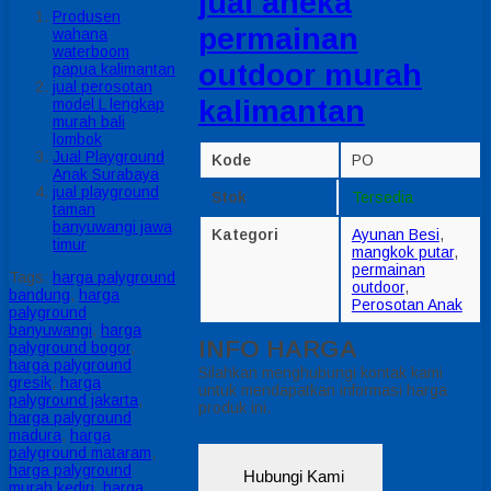
jual aneka
Produsen
permainan
wahana
waterboom
outdoor murah
papua kalimantan
jual perosotan
kalimantan
model L lengkap
murah bali
lombok
Jual Playground
Kode
PO
Anak Surabaya
jual playground
Stok
Tersedia
taman
banyuwangi jawa
Kategori
Ayunan Besi
,
timur
mangkok putar
,
permainan
Tags:
harga palyground
outdoor
,
bandung
,
harga
Perosotan Anak
palyground
banyuwangi
,
harga
INFO HARGA
palyground bogor
,
harga palyground
Silahkan menghubungi kontak kami
gresik
,
harga
untuk mendapatkan informasi harga
palyground jakarta
,
produk ini.
harga palyground
madura
,
harga
palyground mataram
,
harga palyground
Hubungi Kami
murah kediri
,
harga