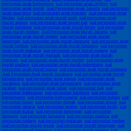
perosotan anak bojonegoro
,
jual perosotan anak cirebon
,
jual
perosotan anak gresik
,
Jual Perosotan Anak Jakarta
,
jual perosotan
anak jawa timur
,
jual perosotan anak manado
,
Jual perosotan Anak
Medan
,
jual perosotan anak murah aceh
,
jual perosotan anak
murah ambon
,
jual perosotan anak murah bali
,
jual perosotan anak
murah bandung
,
jual perosotan anak murah bogor
,
jual perosotan
anak murah cirebon
,
Jual Perosotan Anak Murah Jakarta
,
jual
perosotan anak murah jember
,
jual perosotan anak murah
lamongan
,
jual perosotan anak murah lampung
,
jual perosotan anak
murah lombok
,
jual perosotan anak murah lumajang
,
jual perosotan
anak murah makasar
,
jual perosotan anak murah malang
,
jual
perosotan anak murah manado
,
jual perosotan anak murah
mataram
,
jual perosotan anak murah medan
,
jual perosotan anak
murah padang
,
jual perosotan anak murah palembang
,
jual
perosotan anak murah papua
,
jual perosotan anak murah sulawesi
,
Jual Perosotan Anak murah Surabaya
,
jual perosotan anak murah
tanggerang
,
jual perosotan anak papua
,
jual perosotan anak
surabaya
,
jual perosotan anak tanggerang
,
jual perosotan anak
tarakan
,
jual perosotan anak tuban
,
jual perosotan bali
,
jual
perosotan balikpapan
,
jual perosotan bandung
,
jual perosotan
banjarmasin
,
jual perosotan banyuwangi
,
jual perosotan bekasi
,
jual
perosotan bogor
,
jual perosotan demak
,
jual perosotan gresik
,
jual
perosotan jakarta
,
jual perosotan jember
,
jual perosotan kediri
,
jual
perosotan kudus
,
jual perosotan lamongan
,
jual perosotan
lampung
,
jual perosotan lumajang
,
jual perosotan madura
,
jual
perosotan malang
,
jual perosotan mataram
,
jual perosotan medan
,
jual perosotan murag gresik
,
jual perosotan murah lamongan
,
jual
perosotan murah lumajang
,
jual perosotan murah malang
,
jual