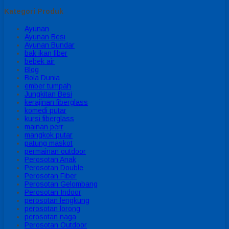
Kategori Produk
Ayunan
Ayunan Besi
Ayunan Bundar
bak ikan fiber
bebek air
Blog
Bola Dunia
ember tumpah
Jungkitan Besi
kerajinan fiberglass
komedi putar
kursi fiberglass
mainan perr
mangkok putar
patung maskot
permainan outdoor
Perosotan Anak
Perosotan Double
Perosotan Fiber
Perosotan Gelombang
Perosotan Indoor
perosotan lengkung
perosotan lorong
perosotan naga
Perosotan Outdoor