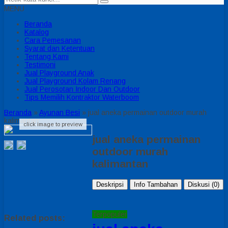
MENU
Beranda
Katalog
Cara Pemesanan
Syarat dan Ketentuan
Tentang Kami
Testimoni
Jual Playground Anak
Jual Playground Kolam Renang
Jual Perosotan Indoor Dan Outdoor
Tips Memilih Kontraktor Waterboom
Beranda
»
Ayunan Besi
»
jual aneka permainan outdoor murah
kalimantan
click image to preview
jual aneka permainan
outdoor murah
kalimantan
Deskripsi
Info Tambahan
Diskusi (0)
Terpopuler
Related posts: