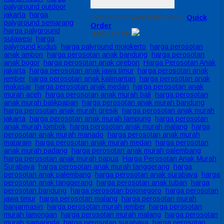
palyground outdoor
jakarta
,
harga
Pemesanan yang lebih cepat!
Quick
palyground semarang
,
Order
harga palyground
Bagikan ke
sulawesi
,
harga
palyround kudus
,
harga palyround mojokerto
,
harga perosotan
anak ambon
,
harga perosotan anak bandung
,
harga perosotan
anak bogor
,
harga perosotan anak cirebon
,
Harga Perosotan Anak
jakarta
,
harga perosotan anak jawa timur
,
harga perosotan anak
jember
,
harga perosotan anak kalimantan
,
harga perosotan anak
makasar
,
harga perosotan anak medan
,
harga perosotan anak
murah aceh
,
harga perosotan anak murah bali
,
harga perosotan
anak murah balikpapan
,
harga perosotan anak murah bandung
,
harga perosotan anak murah gresik
,
harga perosotan anak murah
jakarta
,
harga perosotan anak murah lampung
,
harga perosotan
anak murah lombok
,
harga perosotan anak murah malang
,
harga
perosotan anak murah manado
,
harga perosotan anak murah
mataram
,
harga perosotan anak murah medan
,
harga perosotan
anak murah padang
,
harga perosotan anak murah palembang
,
harga perosotan anak murah papua
,
Harga Perosotan Anak Murah
Surabaya
,
harga perosotan anak murah tanggerang
,
harga
perosotan anak palembang
,
harga perosotan anak surabaya
,
harga
perosotan anak tanggerang
,
harga perosotan anak tuban
,
harga
perosotan bandung
,
harga perosotan bojonegoro
,
harga perosotan
jawa timur
,
harga perosotan malang
,
harga perosotan murah
banjarmasin
,
harga perosotan murah jember
,
harga perosotan
murah lamongan
,
harga perosotan murah malang
,
harga perosotan
murah samarinda
,
harga perosotan surabaya
,
harga perosotan