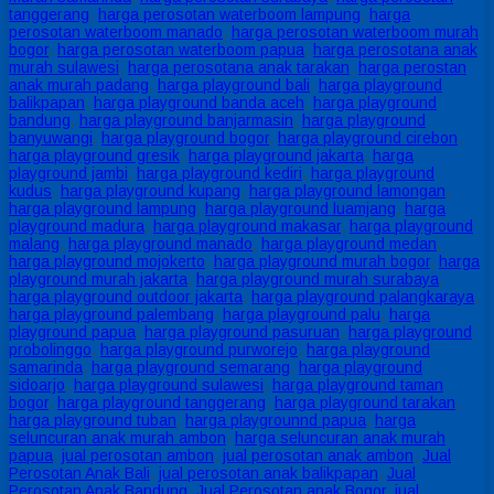
tanggerang
,
harga perosotan waterboom lampung
,
harga
perosotan waterboom manado
,
harga perosotan waterboom murah
bogor
,
harga perosotan waterboom papua
,
harga perosotana anak
murah sulawesi
,
harga perosotana anak tarakan
,
harga perostan
anak murah padang
,
harga playground bali
,
harga playground
balikpapan
,
harga playground banda aceh
,
harga playground
bandung
,
harga playground banjarmasin
,
harga playground
banyuwangi
,
harga playground bogor
,
harga playground cirebon
,
harga playground gresik
,
harga playground jakarta
,
harga
playground jambi
,
harga playground kediri
,
harga playground
kudus
,
harga playground kupang
,
harga playground lamongan
,
harga playground lampung
,
harga playground luamjang
,
harga
playground madura
,
harga playground makasar
,
harga playground
malang
,
harga playground manado
,
harga playground medan
,
harga playground mojokerto
,
harga playground murah bogor
,
harga
playground murah jakarta
,
harga playground murah surabaya
,
harga playground outdoor jakarta
,
harga playground palangkaraya
,
harga playground palembang
,
harga playground palu
,
harga
playground papua
,
harga playground pasuruan
,
harga playground
probolinggo
,
harga playground purworejo
,
harga playground
samarinda
,
harga playground semarang
,
harga playground
sidoarjo
,
harga playground sulawesi
,
harga playground taman
bogor
,
harga playground tanggerang
,
harga playground tarakan
,
harga playground tuban
,
harga playgrounnd papua
,
harga
seluncuran anak murah ambon
,
harga seluncuran anak murah
papua
,
jual perosotan ambon
,
jual perosotan anak ambon
,
Jual
Perosotan Anak Bali
,
jual perosotan anak balikpapan
,
Jual
Perosotan Anak Bandung
,
Jual Perosotan anak Bogor
,
jual