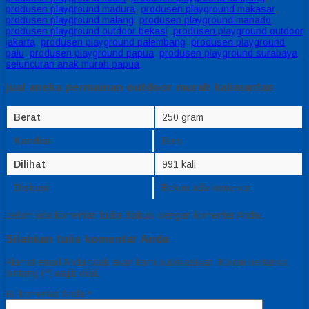
produsen playground madura
,
produsen playground makasar
,
produsen playground malang
,
produsen playground manado
,
produsen playground outdoor bekasi
,
produsen playground outdoor
jakarta
,
produsen playground palembang
,
produsen playground
palu
,
produsen playground papua
,
produsen playground surabaya
,
seluncuran anak murah papua
jual aneka permainan outdoor murah kalimantan
Berat
250 gram
Kondisi
Baru
Dilihat
991 kali
Diskusi
Belum ada komentar
Belum ada komentar, buka diskusi dengan komentar Anda.
Silahkan tulis komentar Anda
Alamat email Anda tidak akan kami publikasikan. Kolom bertanda
bintang (*) wajib diisi.
Isi komentar Anda
*