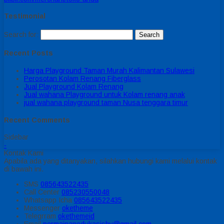
Testimonial
Search for:
Recent Posts
Harga Playground Taman Murah Kalimantan Sulawesi
Perosotan Kolam Renang Fiberglass
Jual Playground Kolam Renang
Jual wahana Playground untuk Kolam renang anak
jual wahana playground taman Nusa tenggara timur
Recent Comments
Sidebar
-
Kontak Kami
Apabila ada yang ditanyakan, silahkan hubungi kami melalui kontak
di bawah ini.
SMS
085643522435
Call Center
085230550048
Whatsapp
Icha
085643522435
Messenger
oketheme
Telegrram
okethemeid