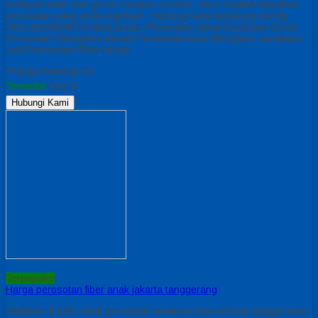
melayani ecer dan grosir maupun costom , bisa segera dapatkan
perosotan yang anda inginkan , hubungi kami langsung wa/ tlp
085230550048 Related posts: Perosotan Spiral Surabaya Grosir
Perosotan Fiberglass Murah Perosotan lurus fiberglass surabaya
Jual Perosotan Fiber Murah
*Harga Hubungi CS
Tersedia
/ prs S
Hubungi Kami
Terpopuler
Harga perosotan fiber anak jakarta tanggerang
Silahkan di pilih untuk perosotan anaknya bisa di buat singgel atau