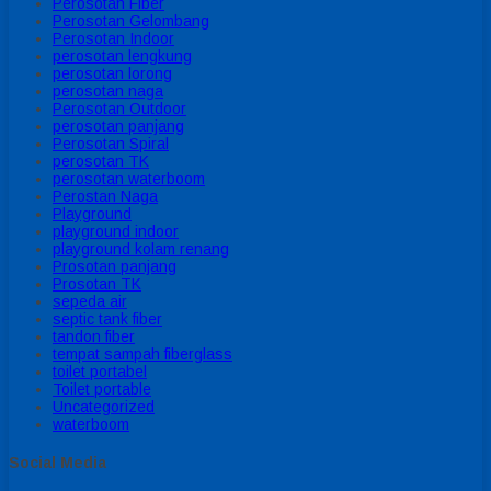
Perosotan Fiber
Perosotan Gelombang
Perosotan Indoor
perosotan lengkung
perosotan lorong
perosotan naga
Perosotan Outdoor
perosotan panjang
Perosotan Spiral
perosotan TK
perosotan waterboom
Perostan Naga
Playground
playground indoor
playground kolam renang
Prosotan panjang
Prosotan TK
sepeda air
septic tank fiber
tandon fiber
tempat sampah fiberglass
toilet portabel
Toilet portable
Uncategorized
waterboom
Social Media