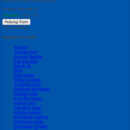
perosotan fiber murah jakarta
*Harga Hubungi CS
Tersedia
/ plgn 019
Hubungi Kami
Tutup Sidebar
Kategori Produk
Ayunan
Ayunan Besi
Ayunan Bundar
bak ikan fiber
bebek air
Blog
Bola Dunia
ember tumpah
Jungkitan Besi
kerajinan fiberglass
komedi putar
kursi fiberglass
mainan perr
mangkok putar
patung maskot
permainan outdoor
Perosotan Anak
Perosotan Double