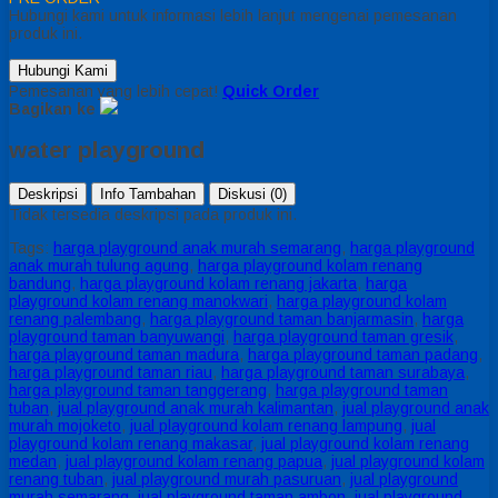
Hubungi kami untuk informasi lebih lanjut mengenai pemesanan
produk ini.
Hubungi Kami
Pemesanan yang lebih cepat!
Quick Order
Bagikan ke
water playground
Deskripsi
Info Tambahan
Diskusi (0)
Tidak tersedia deskripsi pada produk ini.
Tags:
harga playground anak murah semarang
,
harga playground
anak murah tulung agung
,
harga playground kolam renang
bandung
,
harga playground kolam renang jakarta
,
harga
playground kolam renang manokwari
,
harga playground kolam
renang palembang
,
harga playground taman banjarmasin
,
harga
playground taman banyuwangi
,
harga playground taman gresik
,
harga playground taman madura
,
harga playground taman padang
,
harga playground taman riau
,
harga playground taman surabaya
,
harga playground taman tanggerang
,
harga playground taman
tuban
,
jual playground anak murah kalimantan
,
jual playground anak
murah mojoketo
,
jual playground kolam renang lampung
,
jual
playground kolam renang makasar
,
jual playground kolam renang
medan
,
jual playground kolam renang papua
,
jual playground kolam
renang tuban
,
jual playground murah pasuruan
,
jual playground
murah semarang
,
jual playground taman ambon
,
jual playground