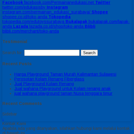
Facebook
facebook.com/Permainanedukasi.net
Twitter
twitter.com/edukasisby
Instagram
instagram.com/permainan_edukasi_surabaya/
Shopee
shopee.co.id/toko-anda
Tokopedia
tokopedia.com/edutoyssurabaya
Bukalapak
bukalapak.com/lapak-
anda
Lazada
lazada.co.id/shop/toko-anda
Blibli
blibli.com/merchant/toko-anda
Testimonial
Search for:
Recent Posts
Harga Playground Taman Murah Kalimantan Sulawesi
Perosotan Kolam Renang Fiberglass
Jual Playground Kolam Renang
Jual wahana Playground untuk Kolam renang anak
jual wahana playground taman Nusa tenggara timur
Recent Comments
Sidebar
-
Kontak Kami
Apabila ada yang ditanyakan, silahkan hubungi kami melalui kontak
di bawah ini.