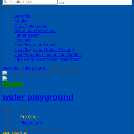
MENU
Beranda
Katalog
Cara Pemesanan
Syarat dan Ketentuan
Tentang Kami
Testimoni
Jual Playground Anak
Jual Playground Kolam Renang
Jual Perosotan Indoor Dan Outdoor
Tips Memilih Kontraktor Waterboom
Beranda
»
Playground
»
water playground
click image to preview
activate zoom
Terpopuler
water playground
Kode
079
Stok
Pre Order
Kategori
Playground
Tentukan pilihan yang tersedia!
PRE ORDER