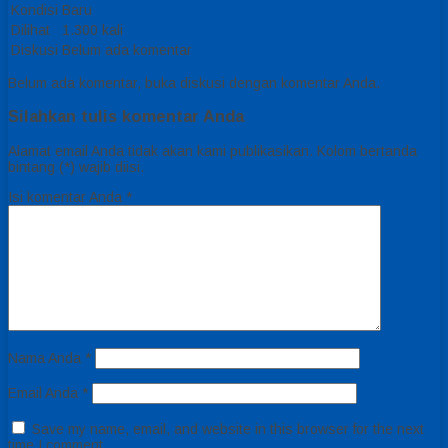
Kondisi
Baru
Dilihat
1.300 kali
Diskusi
Belum ada komentar
Belum ada komentar, buka diskusi dengan komentar Anda.
Silahkan tulis komentar Anda
Alamat email Anda tidak akan kami publikasikan. Kolom bertanda
bintang (*) wajib diisi.
Isi komentar Anda
*
Nama Anda
*
Email Anda
*
Save my name, email, and website in this browser for the next
time I comment.