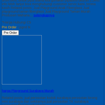
drum besi, untuk pipa utama kita gunakan pipabesi ukuran 2,5inci.
info lebih lanjut bisa menghubungi customer servic kami. terima
kasih Related posts: Jual Playground Anak Fiberglass Jual
playground taman fiberglass Jual Playground Taman Murah
Produsen Wahana…
selengkapnya
*Harga Hubungi CS
Pre Order
/ pgnd tk
Pre Order
harga Playground Surabaya Murah
Related posts: jual perosotan kodok surabaya perosotan lorong
mini surabaya dan sekitarnya jual perosotan TK surabaya