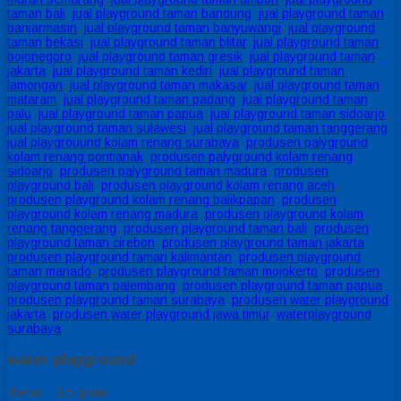
taman bali
,
jual playground taman bandung
,
jual playground taman
banjarmasin
,
jual playground taman banyuwangi
,
jual playground
taman bekasi
,
jual playground taman blitar
,
jual playground taman
bojonegoro
,
jual playground taman gresik
,
jual playground taman
jakarta
,
jual playground taman kediri
,
jual playground taman
lamongan
,
jual playground taman makasar
,
jual playground taman
mataram
,
jual playground taman padang
,
jual playground taman
palu
,
jual playground taman papua
,
jual playground taman sidoarjo
,
jual playground taman sulawesi
,
jual playground taman tanggerang
,
jual playgrouund kolam renang surabaya
,
produsen palyground
kolam renang pontianak
,
produsen palyground kolam renang
sidoarjo
,
produsen palyground taman madura
,
produsen
playground bali
,
produsen playground kolam renang aceh
,
produsen playground kolam renang balikpapan
,
produsen
playground kolam renang madura
,
produsen playground kolam
renang tanggerang
,
produsen playground taman bali
,
produsen
playground taman cirebon
,
produsen playground taman jakarta
,
produsen playground taman kalimantan
,
produsen playground
taman manado
,
produsen playground taman mojokerto
,
produsen
playground taman palembang
,
produsen playground taman papua
,
produsen playground taman surabaya
,
produsen water playground
jakarta
,
produsen water playground jawa timur
,
waterplayground
surabaya
water playground
Berat
0.5 gram