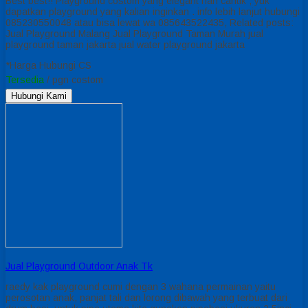
Best best!! Playground costom yang elegant nan cantik , yuk
dapatkan playground yang kalian inginkan . info lebih lanjut hubungi
085230550048 atau bisa lewat wa 085643522435, Related posts:
Jual Playground Malang Jual Playground Taman Murah jual
playground taman jakarta jual water playground jakarta
*Harga Hubungi CS
Tersedia
/ pgn costom
Hubungi Kami
Jual Playground Outdoor Anak Tk
raedy kak playground cumi dengan 3 wahana permainan yaitu
perosotan anak, panjat tali dan lorong dibawah yang terbuat dari