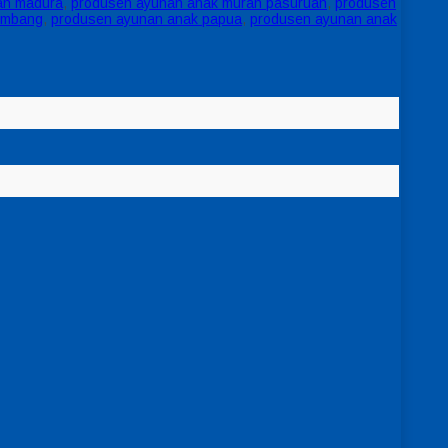
ah madura
,
produsen ayunan anak murah pasuruan
,
produsen
embang
,
produsen ayunan anak papua
,
produsen ayunan anak