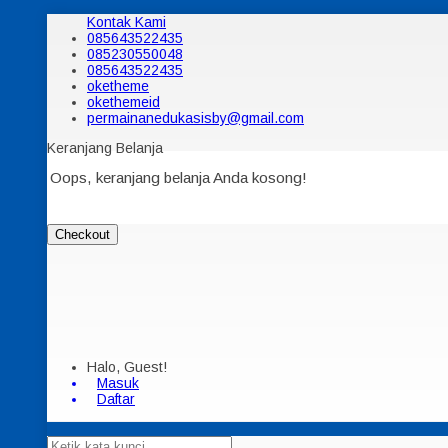
Kontak Kami
085643522435
085230550048
085643522435
oketheme
okethemeid
permainanedukasisby@gmail.com
Keranjang Belanja
Oops, keranjang belanja Anda kosong!
Checkout
Halo, Guest!
Masuk
Daftar