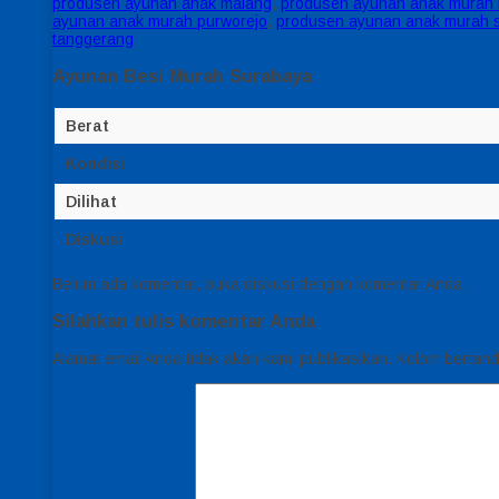
produsen ayunan anak malang
,
produsen ayunan anak murah b
ayunan anak murah purworejo
,
produsen ayunan anak murah 
tanggerang
Ayunan Besi Murah Surabaya
Berat
Kondisi
Dilihat
Diskusi
Belum ada komentar, buka diskusi dengan komentar Anda.
Silahkan tulis komentar Anda
Alamat email Anda tidak akan kami publikasikan. Kolom bertanda 