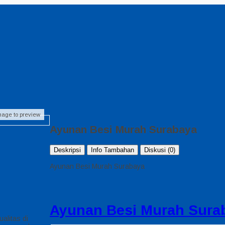
image to preview
Ayunan Besi Murah Surabaya
Deskripsi
Info Tambahan
Diskusi (0)
Ayunan Besi Murah Surabaya
Ayunan Besi Murah Sura
alitas di