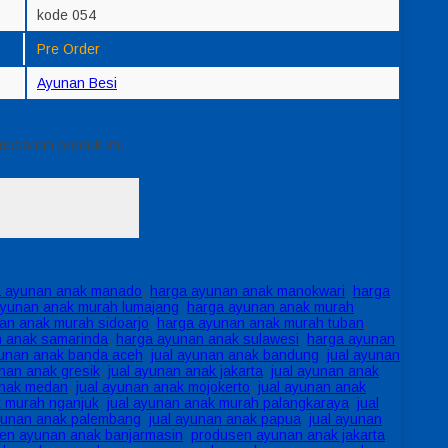
kode 054
Pre Order
Ayunan Besi
mesanan produk ini.
a ayunan anak manado
,
harga ayunan anak manokwari
,
harga
ayunan anak murah lumajang
,
harga ayunan anak murah
an anak murah sidoarjo
,
harga ayunan anak murah tuban
,
n anak samarinda
,
harga ayunan anak sulawesi
,
harga ayunan
yunan anak banda aceh
,
jual ayunan anak bandung
,
jual ayunan
unan anak gresik
,
jual ayunan anak jakarta
,
jual ayunan anak
anak medan
,
jual ayunan anak mojokerto
,
jual ayunan anak
k murah nganjuk
,
jual ayunan anak murah palangkaraya
,
jual
ayunan anak palembang
,
jual ayunan anak papua
,
jual ayunan
en ayunan anak banjarmasin
,
produsen ayunan anak jakarta
,