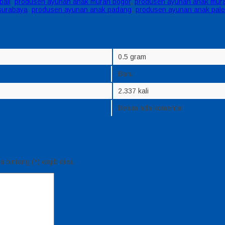
ali
,
produsen ayunan anak murah bogor
,
produsen ayunan anak mur
surabaya
,
produsen ayunan anak padang
,
produsen ayunan anak pal
0.5 gram
Baru
2.337 kali
Belum ada komentar
bintang (*) wajib diisi.