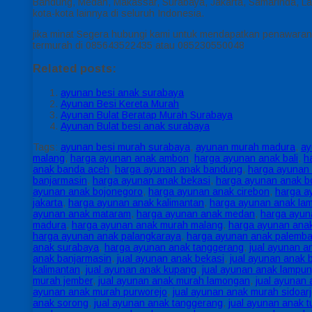
Bandung, Medan, Makassar, Surabaya, Jakarta, Samarinda, L
kota-kota lainnya di seluruh Indonesia.
jika minat Segera hubungi kami untuk mendapatkan penawaran
termurah di 085643522435 atau 085230550048
Related posts:
ayunan besi anak surabaya
Ayunan Besi Kereta Murah
Ayunan Bulat Beratap Murah Surabaya
Ayunan Bulat besi anak surabaya
Tags:
ayunan besi murah surabaya
,
ayunan murah madura
,
ay
malang
,
harga ayunan anak ambon
,
harga ayunan anak bali
,
h
anak banda aceh
,
harga ayunan anak bandung
,
harga ayunan
banjarmasin
,
harga ayunan anak bekasi
,
harga ayunan anak b
ayunan anak bojonegoro
,
harga ayunan anak cirebon
,
harga a
jakarta
,
harga ayunan anak kalimantan
,
harga ayunan anak la
ayunan anak mataram
,
harga ayunan anak medan
,
harga ayun
madura
,
harga ayunan anak murah malang
,
harga ayunan ana
harga ayunan anak palangkaraya
,
harga ayunan anak palemb
anak surabaya
,
harga ayunan anak tanggerang
,
jual ayunan 
anak banjarmasin
,
jual ayunan anak bekasi
,
jual ayunan anak 
kalimantan
,
jual ayunan anak kupang
,
jual ayunan anak lampu
murah jember
,
jual ayunan anak murah lamongan
,
jual ayunan
ayunan anak murah purworejo
,
jual ayunan anak murah sidoar
anak sorong
,
jual ayunan anak tanggerang
,
jual ayunan anak 