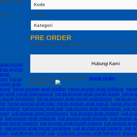
ampung, dan
Kode
 harga
Stok
Kategori
PRE ORDER
Hubungi kami untuk informasi lebih lanjut mengenai pe
Hubungi Kami
unan murah
arga ayunan
 anak
Pemesanan yang lebih cepat!
Quick Order
ogor
,
harga
Bagikan ke
yunan anak
mpung
,
harga ayunan anak madiun
,
harga ayunan anak makasar
,
harg
an anak murah banyuwangi
,
harga ayunan anak murah gresik
,
harga 
k murah mojokerto
,
harga ayunan anak murah probolinggo
,
harga ayun
ang
,
harga ayunan anak palu
,
harga ayunan anak papua
,
harga ayuna
anak ambon
,
jual ayunan anak bali
,
jual ayunan anak balikpapan
,
jual a
bogor
,
jual ayunan anak bojonegoro
,
jual ayunan anak cirebon
,
jual ay
ng
,
jual ayunan anak makasar
,
jual ayunan anak manado
,
jual ayunan 
 anak murah madura
,
jual ayunan anak murah malang
,
jual ayunan ana
jo
,
jual ayunan anak murah surabaya
,
jual ayunan anak padang
,
jual 
tuban
,
jual ayunan murah bali
,
produsen ayunan anak bandung
,
produs