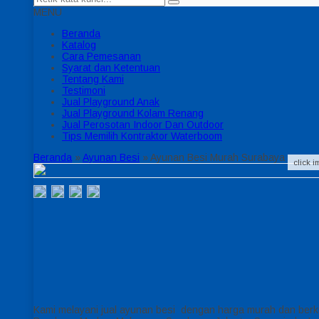
MENU
Beranda
Katalog
Cara Pemesanan
Syarat dan Ketentuan
Tentang Kami
Testimoni
Jual Playground Anak
Jual Playground Kolam Renang
Jual Perosotan Indoor Dan Outdoor
Tips Memilih Kontraktor Waterboom
Beranda
»
Ayunan Besi
»
Ayunan Besi Murah Surabaya
click 
Kami melayani jual ayunan besi dengan harga murah dan berku