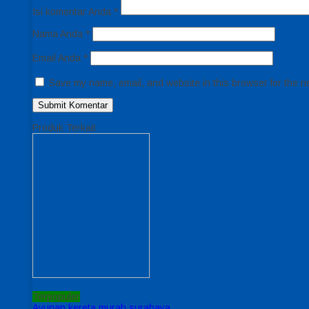
Isi komentar Anda
*
Nama Anda
*
Email Anda
*
Save my name, email, and website in this browser for the n
Produk Terkait
Terpopuler
Ayunan kereta murah surabaya