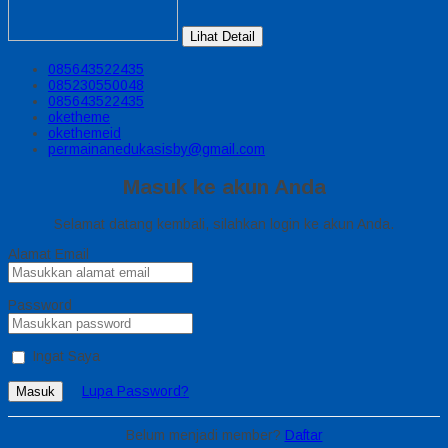
Lihat Detail
085643522435
085230550048
085643522435
oketheme
okethemeid
permainanedukasisby@gmail.com
Masuk ke akun Anda
Selamat datang kembali, silahkan login ke akun Anda.
Alamat Email
Password
Ingat Saya
Lupa Password?
Masuk
Belum menjadi member?
Daftar