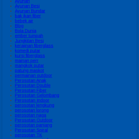
Ayunan
Ayunan Besi
Ayunan Bundar
bak ikan fiber
bebek air
Blog
Bola Dunia
ember tumpah
Jungkitan Besi
kerajinan fiberglass
komedi putar
kursi fiberglass
mainan perr
mangkok putar
patung maskot
permainan outdoor
Perosotan Anak
Perosotan Double
Perosotan Fiber
Perosotan Gelombang
Perosotan Indoor
perosotan lengkung
perosotan lorong
perosotan naga
Perosotan Outdoor
perosotan panjang
Perosotan Spiral
perosotan TK