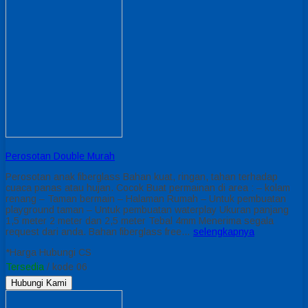
Perosotan Double Murah
Perosotan anak fiberglass Bahan kuat, ringan, tahan terhadap
cuaca panas atau hujan. Cocok Buat permainan di area : – kolam
renang – Taman bermain – Halaman Rumah – Untuk pembuatan
playground taman – Untuk pembuatan waterplay Ukuran panjang
1,5 meter 2 meter dan 2,5 meter Tebal 4mm Menerima segala
request dari anda. Bahan fiberglass free…
selengkapnya
*Harga Hubungi CS
Tersedia
/ kode 06
Hubungi Kami