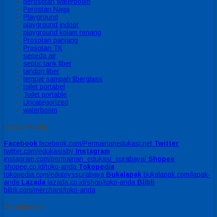
perosotan waterboom
Perostan Naga
Playground
playground indoor
playground kolam renang
Prosotan panjang
Prosotan TK
sepeda air
septic tank fiber
tandon fiber
tempat sampah fiberglass
toilet portabel
Toilet portable
Uncategorized
waterboom
Social Media
Facebook
facebook.com/Permainanedukasi.net
Twitter
twitter.com/edukasisby
Instagram
instagram.com/permainan_edukasi_surabaya/
Shopee
shopee.co.id/toko-anda
Tokopedia
tokopedia.com/edutoyssurabaya
Bukalapak
bukalapak.com/lapak-
anda
Lazada
lazada.co.id/shop/toko-anda
Blibli
blibli.com/merchant/toko-anda
Testimonial