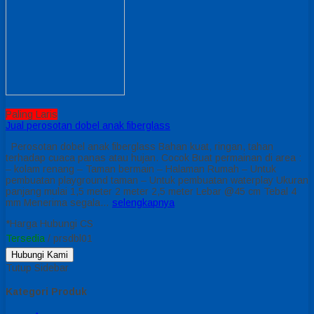
Paling Laris
Jual perosotan dobel anak fiberglass
Perosotan dobel anak fiberglass Bahan kuat, ringan, tahan
terhadap cuaca panas atau hujan. Cocok Buat permainan di area :
– kolam renang – Taman bermain – Halaman Rumah – Untuk
pembuatan playground taman – Untuk pembuatan waterplay Ukuran
panjang mulai 1,5 meter 2 meter 2,5 meter Lebar @45 cm Tebal 4
mm Menerima segala…
selengkapnya
*Harga Hubungi CS
Tersedia
/ prsdbl01
Hubungi Kami
Tutup Sidebar
Kategori Produk