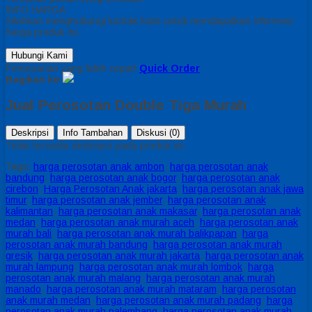
INFO HARGA
Silahkan menghubungi kontak kami untuk mendapatkan informasi
harga produk ini.
Hubungi Kami
Pemesanan yang lebih cepat!
Quick Order
Bagikan ke
Jual Perosotan Double Tiga Murah
Deskripsi
Info Tambahan
Diskusi (0)
Tidak tersedia deskripsi pada produk ini.
Tags:
harga perosotan anak ambon
,
harga perosotan anak
bandung
,
harga perosotan anak bogor
,
harga perosotan anak
cirebon
,
Harga Perosotan Anak jakarta
,
harga perosotan anak jawa
timur
,
harga perosotan anak jember
,
harga perosotan anak
kalimantan
,
harga perosotan anak makasar
,
harga perosotan anak
medan
,
harga perosotan anak murah aceh
,
harga perosotan anak
murah bali
,
harga perosotan anak murah balikpapan
,
harga
perosotan anak murah bandung
,
harga perosotan anak murah
gresik
,
harga perosotan anak murah jakarta
,
harga perosotan anak
murah lampung
,
harga perosotan anak murah lombok
,
harga
perosotan anak murah malang
,
harga perosotan anak murah
manado
,
harga perosotan anak murah mataram
,
harga perosotan
anak murah medan
,
harga perosotan anak murah padang
,
harga
perosotan anak murah palembang
,
harga perosotan anak murah