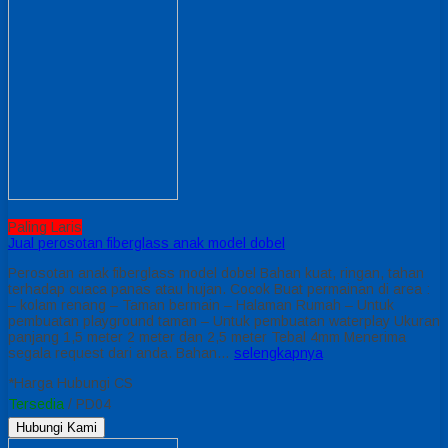
Paling Laris
Jual perosotan fiberglass anak model dobel
Perosotan anak fiberglass model dobel Bahan kuat, ringan, tahan
terhadap cuaca panas atau hujan. Cocok Buat permainan di area :
– kolam renang – Taman bermain – Halaman Rumah – Untuk
pembuatan playground taman – Untuk pembuatan waterplay Ukuran
panjang 1,5 meter 2 meter dan 2,5 meter Tebal 4mm Menerima
segala request dari anda. Bahan…
selengkapnya
*Harga Hubungi CS
Tersedia
/ PD04
Hubungi Kami