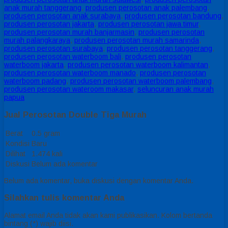
anak murah tanggerang
,
produsen perosotan anak palembang
,
produsen perosotan anak surabaya
,
produsen perosotan bandung
,
produsen perosotan jakarta
,
produsen perosotan jawa timur
,
produsen perosotan murah banjarmasin
,
produsen perosotan
murah palangkaraya
,
produsen perosotan murah samarinda
,
produsen perosotan surabaya
,
produsen perosotan tanggerang
,
produsen perosotan waterboom bali
,
produsen perosotan
waterboom jakarta
,
produsen perosotan waterboom kalimantan
,
produsen perosotan waterboom manado
,
produsen perosotan
waterboom padang
,
produsen perosotan waterboom palembang
,
produsen perosotan wateroom makasar
,
seluncuran anak murah
papua
Jual Perosotan Double Tiga Murah
Berat
0.5 gram
Kondisi
Baru
Dilihat
1.474 kali
Diskusi
Belum ada komentar
Belum ada komentar, buka diskusi dengan komentar Anda.
Silahkan tulis komentar Anda
Alamat email Anda tidak akan kami publikasikan. Kolom bertanda
bintang (*) wajib diisi.