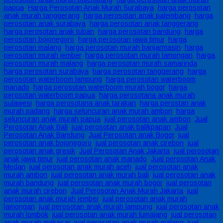
papua
,
Harga Perosotan Anak Murah Surabaya
,
harga perosotan
anak murah tanggerang
,
harga perosotan anak palembang
,
harga
perosotan anak surabaya
,
harga perosotan anak tanggerang
,
harga perosotan anak tuban
,
harga perosotan bandung
,
harga
perosotan bojonegoro
,
harga perosotan jawa timur
,
harga
perosotan malang
,
harga perosotan murah banjarmasin
,
harga
perosotan murah jember
,
harga perosotan murah lamongan
,
harga
perosotan murah malang
,
harga perosotan murah samarinda
,
harga perosotan surabaya
,
harga perosotan tanggerang
,
harga
perosotan waterboom lampung
,
harga perosotan waterboom
manado
,
harga perosotan waterboom murah bogor
,
harga
perosotan waterboom papua
,
harga perosotana anak murah
sulawesi
,
harga perosotana anak tarakan
,
harga perostan anak
murah padang
,
harga seluncuran anak murah ambon
,
harga
seluncuran anak murah papua
,
jual perosotan anak ambon
,
Jual
Perosotan Anak Bali
,
jual perosotan anak balikpapan
,
Jual
Perosotan Anak Bandung
,
Jual Perosotan anak Bogor
,
jual
perosotan anak bojonegoro
,
jual perosotan anak cirebon
,
jual
perosotan anak gresik
,
Jual Perosotan Anak Jakarta
,
jual perosotan
anak jawa timur
,
jual perosotan anak manado
,
Jual perosotan Anak
Medan
,
jual perosotan anak murah aceh
,
jual perosotan anak
murah ambon
,
jual perosotan anak murah bali
,
jual perosotan anak
murah bandung
,
jual perosotan anak murah bogor
,
jual perosotan
anak murah cirebon
,
Jual Perosotan Anak Murah Jakarta
,
jual
perosotan anak murah jember
,
jual perosotan anak murah
lamongan
,
jual perosotan anak murah lampung
,
jual perosotan anak
murah lombok
,
jual perosotan anak murah lumajang
,
jual perosotan
anak murah makasar
,
jual perosotan anak murah malang
,
jual