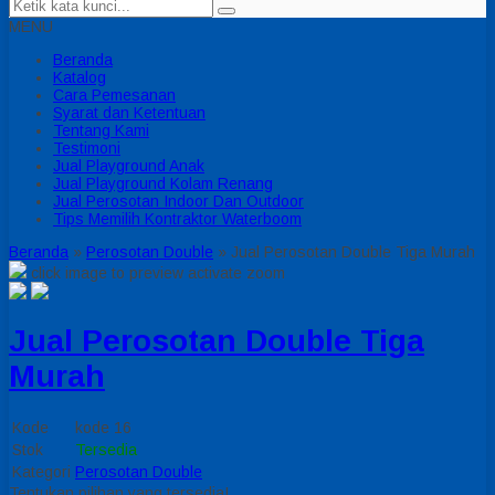
MENU
Beranda
Katalog
Cara Pemesanan
Syarat dan Ketentuan
Tentang Kami
Testimoni
Jual Playground Anak
Jual Playground Kolam Renang
Jual Perosotan Indoor Dan Outdoor
Tips Memilih Kontraktor Waterboom
Beranda
»
Perosotan Double
»
Jual Perosotan Double Tiga Murah
click image to preview
activate zoom
Jual Perosotan Double Tiga
Murah
Kode
kode 16
Stok
Tersedia
Kategori
Perosotan Double
Tentukan pilihan yang tersedia!