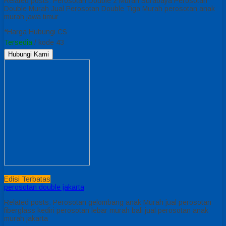
Related posts: Perosotan Double 2 Murah Surabaya Perosotan
Double Murah Jual Perosotan Double Tiga Murah perosotan anak
murah jawa timur
*Harga Hubungi CS
Tersedia
/ kode 43
Hubungi Kami
Edisi Terbatas
perosotan double jakarta
Related posts: Perosotan gelombang anak Murah jual perosotan
fiberglass kediri perosotan lebar murah bali jual perosotan anak
murah jakarta