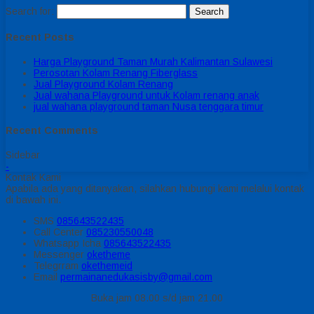
Search for:
Recent Posts
Harga Playground Taman Murah Kalimantan Sulawesi
Perosotan Kolam Renang Fiberglass
Jual Playground Kolam Renang
Jual wahana Playground untuk Kolam renang anak
jual wahana playground taman Nusa tenggara timur
Recent Comments
Sidebar
-
Kontak Kami
Apabila ada yang ditanyakan, silahkan hubungi kami melalui kontak
di bawah ini.
SMS
085643522435
Call Center
085230550048
Whatsapp
Icha
085643522435
Messenger
oketheme
Telegrram
okethemeid
Email
permainanedukasisby@gmail.com
Buka jam 08.00 s/d jam 21.00