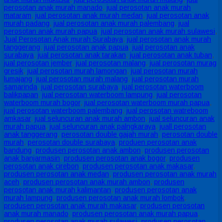
perosotan anak murah manado
,
jual perosotan anak murah
mataram
,
jual perosotan anak murah medan
,
jual perosotan anak
murah padang
,
jual perosotan anak murah palembang
,
jual
perosotan anak murah papua
,
jual perosotan anak murah sulawesi
,
Jual Perosotan Anak murah Surabaya
,
jual perosotan anak murah
tanggerang
,
jual perosotan anak papua
,
jual perosotan anak
surabaya
,
jual perosotan anak tarakan
,
jual perosotan anak tuban
,
jual perosotan jember
,
jual perosotan malang
,
jual perosotan murag
gresik
,
jual perosotan murah lamongan
,
jual perosotan murah
lumajang
,
jual perosotan murah malang
,
jual perosotan murah
samarinda
,
jual perosotan surabaya
,
jual perosotan waterboom
balikpapan
,
jual perosotan waterboom lampung
,
jual perosotan
waterboom murah bogor
,
jual perosotan waterboom murah papua
,
jual perosotan waterboom palembang
,
jual perosotan watreboom
amkasar
,
jual seluncuran anak murah ambon
,
jual seluncuran anak
murah papua
,
jual seluncuran anak palngkaraya
,
juall perosotan
anak tanggerang
,
perosotan double gajah murah
,
perosotan double
murah
,
perosotan double surabaya
,
produen perosotan anak
bandung
,
produsen perosotan anak ambon
,
produsen perosotan
anak banjarmasin
,
produsen perosotan anak bogor
,
produsen
perosotan anak cirebon
,
produsen perosotan anak makasar
,
produsen perosotan anak medan
,
produsen perosotan anak murah
aceh
,
produsen perosotan anak murah ambon
,
produsen
perosotan anak murah kalimantan
,
produsen perosotan anak
murah lampung
,
produsen perosotan anak murah lombok
,
produsen perosotan anak murah makasar
,
produsen perosotan
anak murah manado
,
produsen perosotan anak murah papua
,
produsen perosotan anak murah sulawesi
,
produsen perosotan