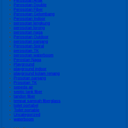
Perosotan Anak
Perosotan Double
Perosotan Fiber
Perosotan Gelombang
Perosotan Indoor
perosotan lengkung
perosotan lorong
perosotan naga
Perosotan Outdoor
perosotan panjang
Perosotan Spiral
perosotan TK
perosotan waterboom
Perostan Naga
Playground
playground indoor
playground kolam renang
Prosotan panjang
Prosotan TK
sepeda air
septic tank fiber
tandon fiber
tempat sampah fiberglass
toilet portabel
Toilet portable
Uncategorized
waterboom