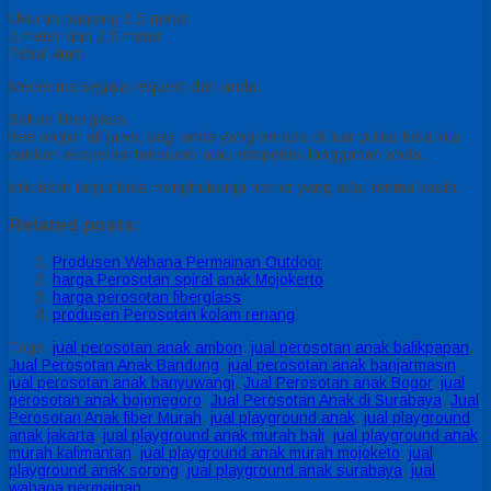
Ukuran panjang 1,5 meter
2 meter dan 2,5 meter
Tebal 4mm
Menerima segala request dari anda.
Bahan fiberglass
free ongkir all jawa, bagi anda yang berada di luar pulau bisa kita
carikan ekspedisi termurah atau ekspedisi langganan anda.
Info lebih lanjut bisa menghubungi nomor yang ada, terima kasih.
Related posts:
Produsen Wahana Permainan Outdoor
harga Perosotan spiral anak Mojokerto
harga perosotan fiberglass
produsen Perosotan kolam renang
Tags:
jual perosotan anak ambon
,
jual perosotan anak balikpapan
,
Jual Perosotan Anak Bandung
,
jual perosotan anak banjarmasin
,
jual perosotan anak banyuwangi
,
Jual Perosotan anak Bogor
,
jual
perosotan anak bojonegoro
,
Jual Perosotan Anak di Surabaya
,
Jual
Perosotan Anak fiber Murah
,
jual playground anak
,
jual playground
anak jakarta
,
jual playground anak murah bali
,
jual playground anak
murah kalimantan
,
jual playground anak murah mojoketo
,
jual
playground anak sorong
,
jual playground anak surabaya
,
jual
wahana permainan