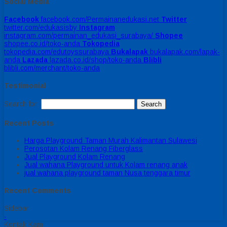
Social Media
Facebook
facebook.com/Permainanedukasi.net
Twitter
twitter.com/edukasisby
Instagram
instagram.com/permainan_edukasi_surabaya/
Shopee
shopee.co.id/toko-anda
Tokopedia
tokopedia.com/edutoyssurabaya
Bukalapak
bukalapak.com/lapak-
anda
Lazada
lazada.co.id/shop/toko-anda
Blibli
blibli.com/merchant/toko-anda
Testimonial
Search for:
Recent Posts
Harga Playground Taman Murah Kalimantan Sulawesi
Perosotan Kolam Renang Fiberglass
Jual Playground Kolam Renang
Jual wahana Playground untuk Kolam renang anak
jual wahana playground taman Nusa tenggara timur
Recent Comments
Sidebar
-
Kontak Kami