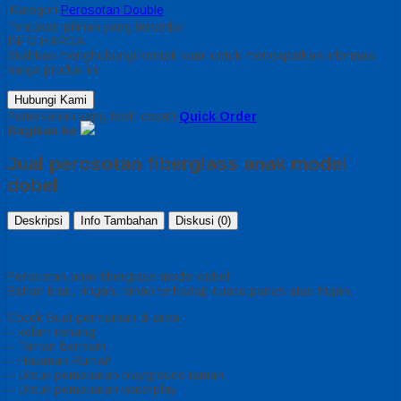
Kategori
Perosotan Double
Tentukan pilihan yang tersedia!
INFO HARGA
Silahkan menghubungi kontak kami untuk mendapatkan informasi
harga produk ini.
Hubungi Kami
Pemesanan yang lebih cepat!
Quick Order
Bagikan ke
Jual perosotan fiberglass anak model
dobel
Deskripsi
Info Tambahan
Diskusi (0)
Perosotan anak fiberglass model dobel
Bahan kuat, ringan, tahan terhadap cuaca panas atau hujan.
Cocok Buat permainan di area :
– kolam renang
– Taman bermain
– Halaman Rumah
– Untuk pembuatan playground taman
– Untuk pembuatan waterplay