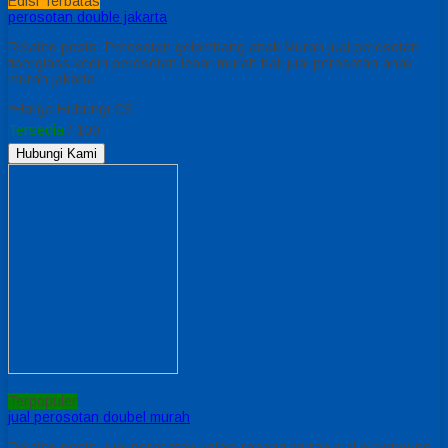
Edisi Terbatas
perosotan double jakarta
Related posts: Perosotan gelombang anak Murah jual perosotan
fiberglass kediri perosotan lebar murah bali jual perosotan anak
murah jakarta
*Harga Hubungi CS
Tersedia
/ 100
Hubungi Kami
Terpopuler
jual perosotan doubel murah
Related posts: jual perosotan kolam renang murah jual playground