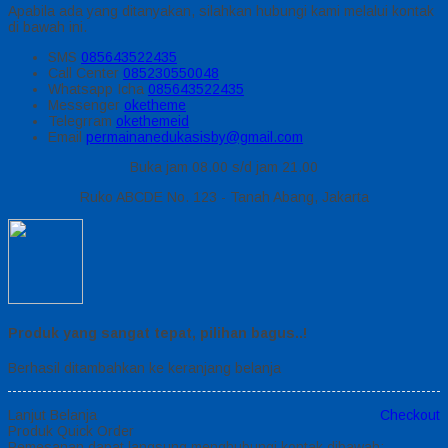
Apabila ada yang ditanyakan, silahkan hubungi kami melalui kontak
di bawah ini.
SMS
085643522435
Call Center
085230550048
Whatsapp
Icha
085643522435
Messenger
oketheme
Telegrram
okethemeid
Email
permainanedukasisby@gmail.com
Buka jam 08.00 s/d jam 21.00
Ruko ABCDE No. 123 - Tanah Abang, Jakarta
Produk yang sangat tepat, pilihan bagus..!
Berhasil ditambahkan ke keranjang belanja
Lanjut Belanja
Checkout
Produk Quick Order
Pemesanan dapat langsung menghubungi kontak dibawah: