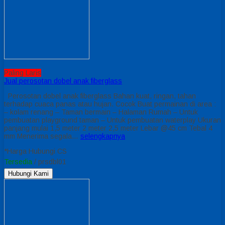
Paling Laris
Jual perosotan dobel anak fiberglass
Perosotan dobel anak fiberglass Bahan kuat, ringan, tahan
terhadap cuaca panas atau hujan. Cocok Buat permainan di area :
– kolam renang – Taman bermain – Halaman Rumah – Untuk
pembuatan playground taman – Untuk pembuatan waterplay Ukuran
panjang mulai 1,5 meter 2 meter 2,5 meter Lebar @45 cm Tebal 4
mm Menerima segala…
selengkapnya
*Harga Hubungi CS
Tersedia
/ prsdbl01
Hubungi Kami