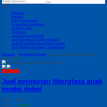
MENU
Beranda
Katalog
Cara Pemesanan
Syarat dan Ketentuan
Tentang Kami
Testimoni
Jual Playground Anak
Jual Playground Kolam Renang
Jual Perosotan Indoor Dan Outdoor
Tips Memilih Kontraktor Waterboom
Beranda
»
Perosotan Double
»
Jual perosotan fiberglass anak
model dobel
click image to preview
activate zoom
Paling Laris
Jual perosotan fiberglass anak
model dobel
Kode
PD04
Stok
Tersedia