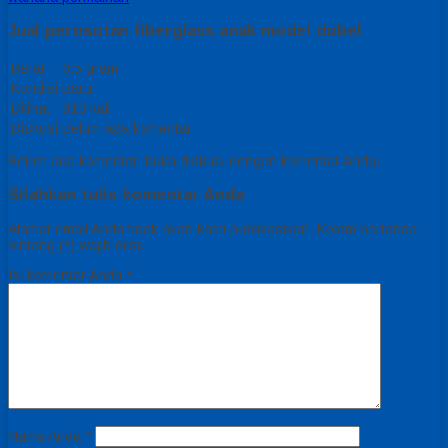
Jual perosotan fiberglass anak model dobel
Berat
0.5 gram
Kondisi
Baru
Dilihat
810 kali
Diskusi
Belum ada komentar
Belum ada komentar, buka diskusi dengan komentar Anda.
Silahkan tulis komentar Anda
Alamat email Anda tidak akan kami publikasikan. Kolom bertanda
bintang (*) wajib diisi.
Isi komentar Anda
*
Nama Anda
*