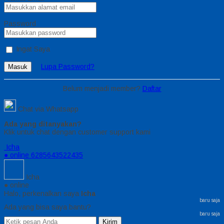
Password
Ingat Saya
Lupa Password?
Masuk
Belum menjadi member?
Daftar
Chat via Whatsapp
Ada yang ditanyakan?
Klik untuk chat dengan customer support kami
Icha
● online
6285643522435
Icha
● online
Halo, perkenalkan saya
Icha
baru saja
Ada yang bisa saya bantu?
baru saja
Kirim