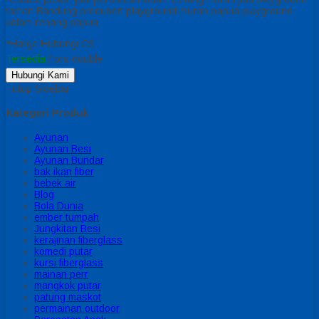
taman Bandung produsen playground murah papua playground
kolam renang papua
*Harga Hubungi CS
Tersedia
/ prs double
Hubungi Kami
Tutup Sidebar
Kategori Produk
Ayunan
Ayunan Besi
Ayunan Bundar
bak ikan fiber
bebek air
Blog
Bola Dunia
ember tumpah
Jungkitan Besi
kerajinan fiberglass
komedi putar
kursi fiberglass
mainan perr
mangkok putar
patung maskot
permainan outdoor