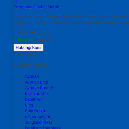
Perosotan Double Murah
Perosotan anak fiberglass Bahan kuat, ringan, tahan terhad
playground taman – Untuk pembuatan waterplay Ukuran panjan
*Harga Hubungi CS
Tersedia
/ kode 06
Hubungi Kami
Tutup Sidebar
Kategori Produk
Ayunan
Ayunan Besi
Ayunan Bundar
bak ikan fiber
bebek air
Blog
Bola Dunia
ember tumpah
Jungkitan Besi
kerajinan fiberglass