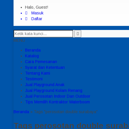
Halo, Guest!
Masuk
Daftar
MENU
Beranda
Katalog
Cara Pemesanan
Syarat dan Ketentuan
Tentang Kami
Testimoni
Jual Playground Anak
Jual Playground Kolam Renang
Jual Perosotan Indoor Dan Outdoor
Tips Memilih Kontraktor Waterboom
Beranda
»
Tags "perosotan double surabaya"
Tags
perosotan double sura