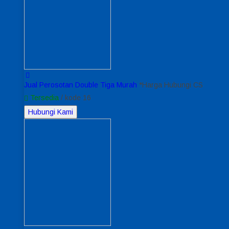
Jual Perosotan Double Tiga Murah
*Harga Hubungi CS
Tersedia
/ kode 16
Hubungi Kami