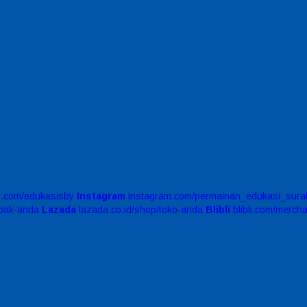
er.com/edukasisby
Instagram
instagram.com/permainan_edukasi_sura
apak-anda
Lazada
lazada.co.id/shop/toko-anda
Blibli
blibli.com/merch