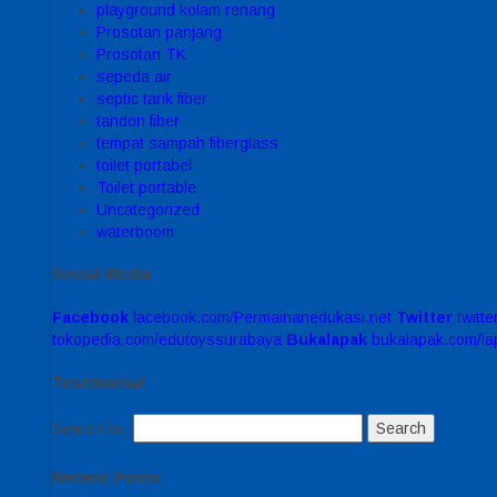
playground kolam renang
Prosotan panjang
Prosotan TK
sepeda air
septic tank fiber
tandon fiber
tempat sampah fiberglass
toilet portabel
Toilet portable
Uncategorized
waterboom
Social Media
Facebook
facebook.com/Permainanedukasi.net
Twitter
twitt
tokopedia.com/edutoyssurabaya
Bukalapak
bukalapak.com/l
Testimonial
Search for:
Recent Posts