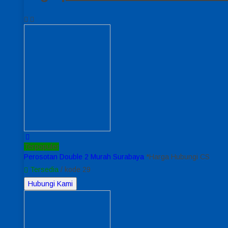
Terpopuler
Perosotan Double 2 Murah Surabaya
*Harga Hubungi CS
Tersedia
/ kode 29
Hubungi Kami