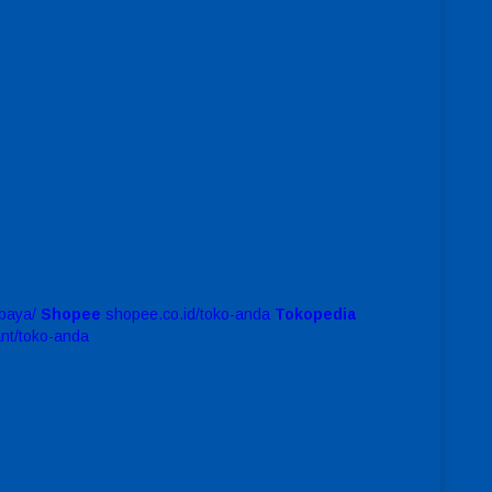
baya/
Shopee
shopee.co.id/toko-anda
Tokopedia
ant/toko-anda