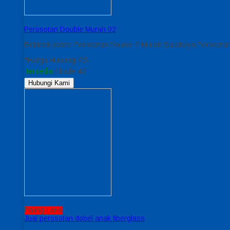
Perosotan Double Murah 02
Related posts: Perosotan Double 2 Murah Surabaya Perosotan
*Harga Hubungi CS
Tersedia
/ kode 43
Hubungi Kami
Paling Laris
Jual perosotan dobel anak fiberglass