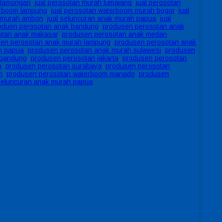
 lamongan
,
jual perosotan murah lumajang
,
jual perosotan
erboom lampung
,
jual perosotan waterboom murah bogor
,
jual
k murah ambon
,
jual seluncuran anak murah papua
,
jual
oduen perosotan anak bandung
,
produsen perosotan anak
otan anak makasar
,
produsen perosotan anak medan
,
en perosotan anak murah lampung
,
produsen perosotan anak
h papua
,
produsen perosotan anak murah sulawesi
,
produsen
 bandung
,
produsen perosotan jakarta
,
produsen perosotan
a
,
produsen perosotan surabaya
,
produsen perosotan
n
,
produsen perosotan waterboom manado
,
produsen
seluncuran anak murah papua