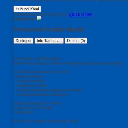
Hubungi Kami
Pemesanan yang lebih cepat!
Quick Order
Bagikan ke
Perosotan Double Murah
Deskripsi
Info Tambahan
Diskusi (0)
Perosotan anak fiberglass
Bahan kuat, ringan, tahan terhadap cuaca panas atau hujan.
Cocok Buat permainan di area :
– kolam renang
– Taman bermain
– Halaman Rumah
– Untuk pembuatan playground taman
– Untuk pembuatan waterplay
Ukuran panjang 1,5 meter
2 meter dan 2,5 meter
Tebal 4mm
Menerima segala request dari anda.