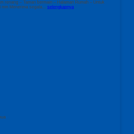
kolam renang – Taman bermain – Halaman Rumah – Untuk
l 4 mm Menerima segala…
selengkapnya
pua