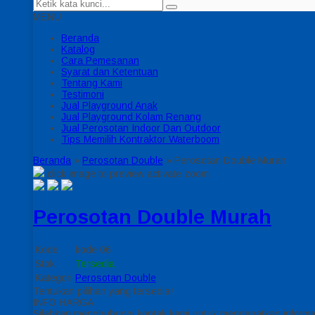
MENU
Beranda
Katalog
Cara Pemesanan
Syarat dan Ketentuan
Tentang Kami
Testimoni
Jual Playground Anak
Jual Playground Kolam Renang
Jual Perosotan Indoor Dan Outdoor
Tips Memilih Kontraktor Waterboom
Beranda
»
Perosotan Double
»
Perosotan Double Murah
click image to preview
activate zoom
Perosotan Double Murah
Kode
kode 06
Stok
Tersedia
Kategori
Perosotan Double
Tentukan pilihan yang tersedia!
INFO HARGA
Silahkan menghubungi kontak kami untuk mendapatkan informas