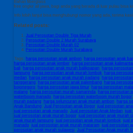
Bahan fiberglass
free ongkir all jawa, bagi anda yang berada di luar pulau bisa
Info lebih lanjut bisa menghubungi nomor yang ada, terima kasi
Related posts:
Jual Perosotan Double Tiga Murah
Perosotan Double 2 Murah Surabaya
Perosotan Double Murah 02
Perosotan Double Murah Surabaya
Tags:
harga perosotan anak ambon
,
harga perosotan anak b
harga perosotan anak jember
,
harga perosotan anak kalimant
bali
,
harga perosotan anak murah balikpapan
,
harga perosota
lampung
,
harga perosotan anak murah lombok
,
harga perosot
medan
,
harga perosotan anak murah padang
,
harga perosota
tanggerang
,
harga perosotan anak palembang
,
harga perosot
bojonegoro
,
harga perosotan jawa timur
,
harga perosotan mal
malang
,
harga perosotan murah samarinda
,
harga perosotan p
waterboom manado
,
harga perosotan waterboom murah bogor
murah padang
,
harga seluncuran anak murah ambon
,
harga s
Anak Bandung
,
Jual Perosotan anak Bogor
,
jual perosotan an
jual perosotan anak manado
,
Jual perosotan Anak Medan
,
jua
jual perosotan anak murah bogor
,
jual perosotan anak murah c
anak murah lampung
,
jual perosotan anak murah lombok
,
jual
manado
,
jual perosotan anak murah mataram
,
jual perosotan 
perosotan anak murah sulawesi
,
Jual Perosotan Anak murah 