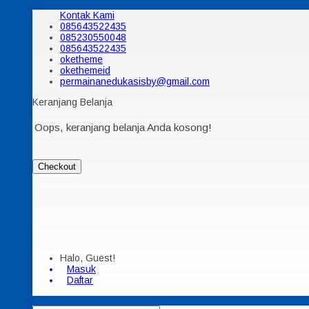
Kontak Kami
085643522435
085230550048
085643522435
oketheme
okethemeid
permainanedukasisby@gmail.com
Keranjang Belanja
Oops, keranjang belanja Anda kosong!
Checkout
Halo, Guest!
Masuk
Daftar