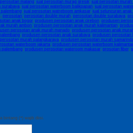
l perosotan malang
,
jual perosotan murag gresik
,
jual perosotan murah
n surabaya
,
jual perosotan waterboom balikpapan
,
jual perosotan wat
m palembang
,
jual perosotan watreboom amkasar
,
jual seluncuran ana
g
,
perosotan
,
perosotan double murah
,
perosotan double surabaya
,
pr
sotan anak bogor
,
produsen perosotan anak cirebon
,
produsen peros
nak murah ambon
,
produsen perosotan anak murah kalimantan
,
produs
dusen perosotan anak murah manado
,
produsen perosotan anak mura
 palembang
,
produsen perosotan anak surabaya
,
produsen perosotan
perosotan murah palangkaraya
,
produsen perosotan murah samarind
rosotan waterboom jakarta
,
produsen perosotan waterboom kalimanta
m palembang
,
produsen perosotan wateroom makasar
,
prosotan fiber
,
bintang (*) wajib diisi.