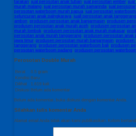
tarakan
,
jual perosotan anak tuban
,
jual perosotan jember
,
jua
murah malang
,
jual perosotan murah samarinda
,
jual perosota
perosotan waterboom murah papua
,
jual perosotan waterboo
seluncuran anak palngkaraya
,
juall perosotan anak tanggeran
ambon
,
produsen perosotan anak banjarmasin
,
produsen pero
produsen perosotan anak murah aceh
,
produsen perosotan a
murah lombok
,
produsen perosotan anak murah makasar
,
pro
perosotan anak murah tanggerang
,
produsen perosotan anak
jawa timur
,
produsen perosotan murah banjarmasin
,
produsen 
tanggerang
,
produsen perosotan waterboom bali
,
produsen pe
perosotan waterboom padang
,
produsen perosotan waterboo
Perosotan Double Murah
Berat
0.5 gram
Kondisi
Baru
Dilihat
1.619 kali
Diskusi
Belum ada komentar
Belum ada komentar, buka diskusi dengan komentar Anda.
Silahkan tulis komentar Anda
Alamat email Anda tidak akan kami publikasikan. Kolom bertanda 