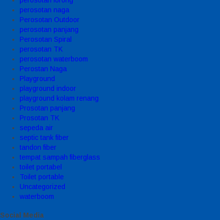
perosotan naga
Perosotan Outdoor
perosotan panjang
Perosotan Spiral
perosotan TK
perosotan waterboom
Perostan Naga
Playground
playground indoor
playground kolam renang
Prosotan panjang
Prosotan TK
sepeda air
septic tank fiber
tandon fiber
tempat sampah fiberglass
toilet portabel
Toilet portable
Uncategorized
waterboom
Social Media