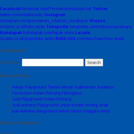
Facebook
facebook.com/Permainanedukasi.net
Twitter
twitter.com/edukasisby
Instagram
instagram.com/permainan_edukasi_surabaya/
Shopee
shopee.co.id/toko-anda
Tokopedia
tokopedia.com/edutoyssurabaya
Bukalapak
bukalapak.com/lapak-anda
Lazada
lazada.co.id/shop/toko-anda
Blibli
blibli.com/merchant/toko-anda
Testimonial
Search for:
Recent Posts
Harga Playground Taman Murah Kalimantan Sulawesi
Perosotan Kolam Renang Fiberglass
Jual Playground Kolam Renang
Jual wahana Playground untuk Kolam renang anak
jual wahana playground taman Nusa tenggara timur
Recent Comments