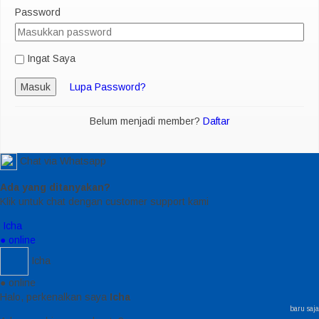
Password
Ingat Saya
Masuk
Lupa Password?
Belum menjadi member?
Daftar
Chat via Whatsapp
Ada yang ditanyakan?
Klik untuk chat dengan customer support kami
Icha
● online
Icha
● online
Halo, perkenalkan saya
Icha
baru saja