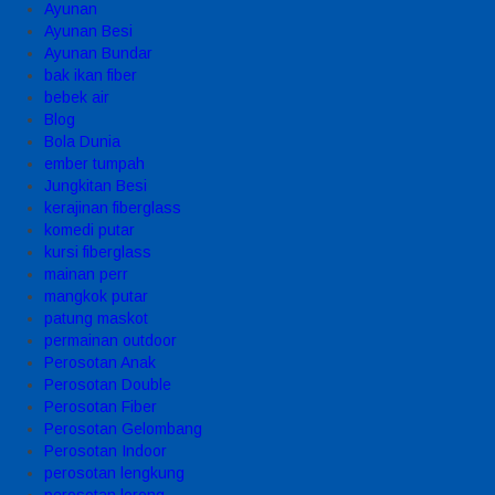
Ayunan
Ayunan Besi
Ayunan Bundar
bak ikan fiber
bebek air
Blog
Bola Dunia
ember tumpah
Jungkitan Besi
kerajinan fiberglass
komedi putar
kursi fiberglass
mainan perr
mangkok putar
patung maskot
permainan outdoor
Perosotan Anak
Perosotan Double
Perosotan Fiber
Perosotan Gelombang
Perosotan Indoor
perosotan lengkung
perosotan lorong