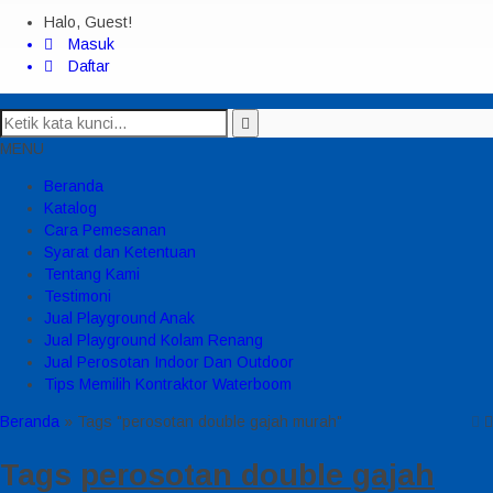
Halo, Guest!
Masuk
Daftar
MENU
Beranda
Katalog
Cara Pemesanan
Syarat dan Ketentuan
Tentang Kami
Testimoni
Jual Playground Anak
Jual Playground Kolam Renang
Jual Perosotan Indoor Dan Outdoor
Tips Memilih Kontraktor Waterboom
Beranda
»
Tags "perosotan double gajah murah"
Tags
perosotan double gajah