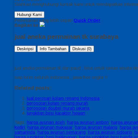
Silahkan menghubungi kontak kami untuk mendapatkan informas
Hubungi Kami
Pemesanan yang lebih cepat!
Quick Order
Bagikan ke
jual aneka permainan tk surabaya
Deskripsi
Info Tambahan
Diskusi (0)
jual aneka permainan tk dan paud , bisa untuk taman wisata de
siap kirim seluruh indonesia , jawa free ongkir !!
Related posts:
jual perosan kolam renang Indonesia
perosotan kolam renang murah
perosotan doubel murah jakarta
jungkitan besi karakter hewan
Tags:
harga ayunan aceh
,
harga ayunan ambon
,
harga ayunan
kediri
,
harga ayunan makasar
,
harga ayunan malang
,
harga a
samarinda
,
harga ayunan semarang
,
harga ayunan sidoarjo
,
h
harga jungkitan besi balikpapan
,
harga jungkitan besi banda a