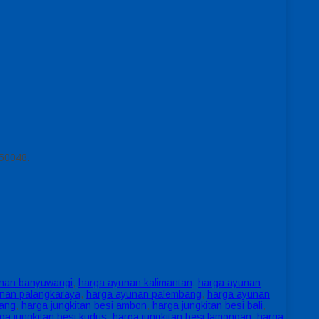
550048.
nan banyuwangi
,
harga ayunan kalimantan
,
harga ayunan
nan palangkaraya
,
harga ayunan palembang
,
harga ayunan
rang
,
harga jungkitan besi ambon
,
harga jungkitan besi bali
,
ga jungkitan besi kudus
,
harga jungkitan besi lamongan
,
harga