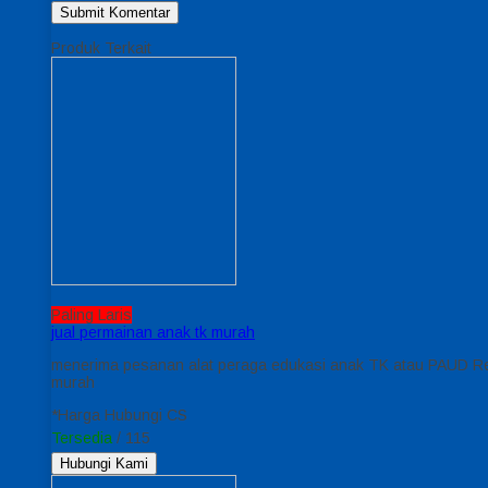
Produk Terkait
Paling Laris
jual permainan anak tk murah
menerima pesanan alat peraga edukasi anak TK atau PAUD Rel
murah
*Harga Hubungi CS
Tersedia
/ 115
Hubungi Kami