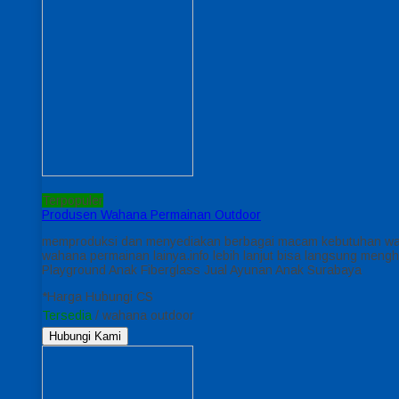
Terpopuler
Produsen Wahana Permainan Outdoor
memproduksi dan menyediakan berbagai macam kebutuhan waha
wahana permainan lainya.info lebih lanjut bisa langsung meng
Playground Anak Fiberglass Jual Ayunan Anak Surabaya
*Harga Hubungi CS
Tersedia
/ wahana outdoor
Hubungi Kami