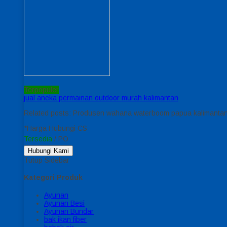
Terpopuler
jual aneka permainan outdoor murah kalimantan
Related posts: Produsen wahana waterboom papua kalimantan j
*Harga Hubungi CS
Tersedia
/ PO
Hubungi Kami
Tutup Sidebar
Kategori Produk
Ayunan
Ayunan Besi
Ayunan Bundar
bak ikan fiber