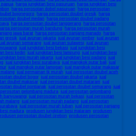
i papua
,
harga jungkitan besi pasuruan
,
harga jungkitan besi
ambon
,
harga perosotan dobel pasuruan
,
harga perosotan
doubel bojonegoro
,
harga perosotan doubel gresik
,
harga
erosotan doubel medan
,
harga perosotan doubel padang
,
abaya
,
harga perosotan doubel tanggerang
,
harga perosotan
harga perosotan murah bandung
,
harga perosotan murah
anjang jawa barat
,
harga perosotan panjang manado
,
harga
an gresik
,
jual ayunan jakarta
,
jual ayunan jember
,
jual ayunan
jual ayunan semarang
,
jual ayunan sulawesi
,
jual ayunan
anyuwangi
,
jual jungkitan besi bekasi
,
jual jungkitan besi
tan besi kediri
,
jual jungkitan besi lampung
,
jual jungkitan besi
 jungkitan besi murah jakarta
,
jual jungkitan besi padang
,
jual
ng
,
jual jungkitan besi surabaya
,
jual mangkok putar bali
,
jual
imur
,
jual mangkok putar lamogan
,
jual mangkok putar makasar
,
l malang
,
jual permainan tk murah
,
jual perosotan doubel aceh
,
rosotan doubel bogor
,
jual perosotan doubel jakarta
,
jual
otan doubel makasar
,
jual perosotan doubel mataram
,
jual
rosotan doubel pontianak
,
jual perosotan doubel semarang
,
jual
l perosotan gelombang madura
,
jual perosotan gelombang
ah banyuwangi
,
jual perosotan murah bekasi
,
jual perosotan
rah malang
,
jual perosotan murah padang
,
jual perosotan
 surabaya
,
jual perosotan murah tuban
,
jual perosotan panjang
 besi madura
,
produsen jungkitan besi mataram
,
produsen
rodusen perosotan doubel cirebon
,
produsen perosotan