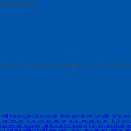
i harga produk ini.
ngan harga terjangkau dan berkuwalitas. ifno lebih lanjut hub 085230
 bali
,
harga ayunan balikpapan
,
harga ayunan banjarmasin
,
harga ayu
yunan manado
,
harga ayunan medan
,
harga ayunan padang
,
harga ayu
arga ayunan sulawesi
,
harga ayunan surabaya
,
harga ayunan tangge
ceh
,
harga jungkitan besi banyuwangi
,
harga jungkitan besi jakarta
,
har