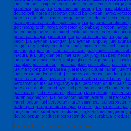
jungkitan besi lampung
,
harga jungkitan besi madiun
,
harga ju
surabaya
,
harga jungkitan besi tanggerang
,
harga jungkitan be
doubel bali
,
harga perosotan doubel balikpapan
,
harga peroso
perosotan doubel jakarta
,
harga perosotan doubel kediri
,
harg
harga perosotan doubel palembang
,
harga perosotan doubel 
gelombang aceh
,
harga perosotan gelombang cirebon
,
harga 
bogor
,
harga perosotan murah makasar
,
harga perosotan mur
perosotan panjang mataram
,
harga perosotan panjang papua
,
kediri
,
jual ayunan lamongan
,
jual ayunan lampung
,
jual ayuna
tanggerang
,
jual ayunan tuban
,
jual jungkitan besi aceh
,
jual ju
bojonegoro
,
jual jungkitan besi cilacap
,
jual jungkitan besi cire
madura
,
jual jungkitan besi makasar
,
jual jungkitan besi medan
jungkitan besi palembang
,
jual jungkitan besi papua
,
jual jungki
mangkok putar bandung
,
jual mangkok putar bekasi
,
jual mang
jual mangkok putar mataram
,
jual mangkok putar murah
,
jual m
jual perosotan doubel bali
,
jual perosotan doubel bandung
,
jua
perosotan doubel jawa timur
,
jual perosotan doubel kudus
,
jua
perosotan doubel palangkaraya
,
jual perosotan doubel palem
perosotan doubel surabaya
,
jual perosotan doubel tanggerang
palembang
,
jual perosotan gelombang tanggerang
,
jual peroso
murah bojonegoro
,
jual perosotan murah jakarta
,
jual perosot
murah papua
,
jual perosotan murah samrinda
,
jual perosotan
balikpapan
,
jual perosotan panjang gresik
,
jual perosotan pan
jungkitan besi surabaya
,
produsen jungkitan besi tanggerang
,
doubel papua
,
produsen perosotan doubel surabaya
,
produsen
jual aneka permainan tk surabaya