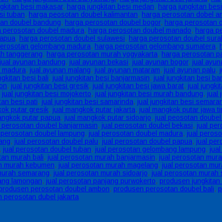
ngkitan besi makasar
,
harga jungkitan besi medan
,
harga jungkitan bes
si tuban
,
harga peosotan doubel kalimantan
,
harga perosotan dobel 
tan doubel bandung
,
harga perosotan doubel bogor
,
harga perosotan 
a perosotan doubel madura
,
harga perosotan doubel manado
,
harga p
papua
,
harga perosotan doubel sulawesi
,
harga perosotan doubel sur
perosotan gelombang madura
,
harga perosotan gelombang sumatera
,
ah tanggerang
,
harga perosotan murah yogyakarta
,
harga perosotan p
jual ayunan bandung
,
jual ayunan bekasi
,
jual ayunan bogor
,
jual ayun
n madura
,
jual ayunan malang
,
jual ayunan mataram
,
jual ayunan palu
,
ngkitan besi bali
,
jual jungkitan besi banjarmasin
,
jual jungkitan besi b
bon
,
jual jungkitan besi gresik
,
jual jungkitan besi jawa barat
,
jual jungki
,
jual jungkitan besi mojokerto
,
jual jungkitan besi murah bandung
,
jual
tan besi pati
,
jual jungkitan besi samarinda
,
jual jungkitan besi semara
kok putar gresik
,
jual mangkok putar jakarta
,
jual mangkok putar jawa t
angkok putar papua
,
jual mangkok putar sidoarjo
,
jual peosotan doube
l perosotan doubel banjarmasin
,
jual perosotan doubel bekasi
,
jual pe
l perosotan doubel lampung
,
jual perosotan doubel madura
,
jual peros
bang
,
jual perosotan doubel palu
,
jual perosotan doubel papua
,
jual pe
,
jual perosotan doubel tuban
,
jual perosotan gelombang lampung
,
jua
tan murah bali
,
jual perosotan murah banjarmasin
,
jual perosotan mur
an murah kebumen
,
jual perosotan murah magelang
,
jual perosotan mu
 murah semarang
,
jual perosotan murah sidoarjo
,
jual perosotan murah
jang lamongan
,
jual perosotan panjang purwokerto
,
produsen jungkitan
produsen perosotan doubel ambon
,
produsen perosotan doubel bali
,
p
 perosotan dubel jakarta