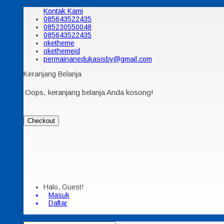
Kontak Kami
085643522435
085230550048
085643522435
oketheme
okethemeid
permainanedukasisby@gmail.com
Keranjang Belanja
Oops, keranjang belanja Anda kosong!
Checkout
Halo, Guest!
Masuk
Daftar