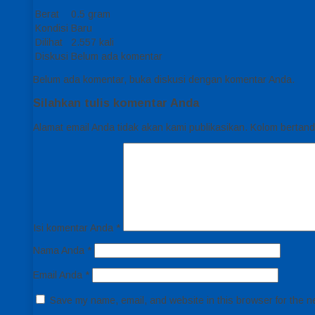
Berat
0.5 gram
Kondisi
Baru
Dilihat
2.557 kali
Diskusi
Belum ada komentar
Belum ada komentar, buka diskusi dengan komentar Anda.
Silahkan tulis komentar Anda
Alamat email Anda tidak akan kami publikasikan. Kolom bertanda 
Isi komentar Anda
*
Nama Anda
*
Email Anda
*
Save my name, email, and website in this browser for the n