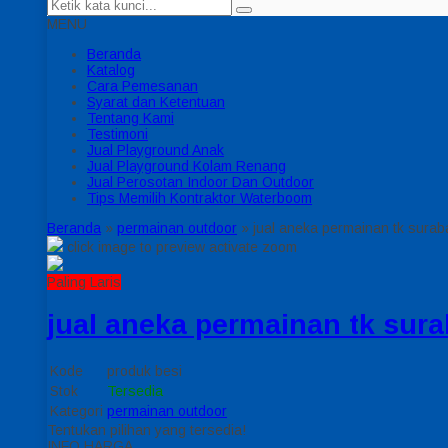
MENU
Beranda
Katalog
Cara Pemesanan
Syarat dan Ketentuan
Tentang Kami
Testimoni
Jual Playground Anak
Jual Playground Kolam Renang
Jual Perosotan Indoor Dan Outdoor
Tips Memilih Kontraktor Waterboom
Beranda
»
permainan outdoor
»
jual aneka permainan tk surab
click image to preview
activate zoom
Paling Laris
jual aneka permainan tk sur
Kode
produk besi
Stok
Tersedia
Kategori
permainan outdoor
Tentukan pilihan yang tersedia!
INFO HARGA