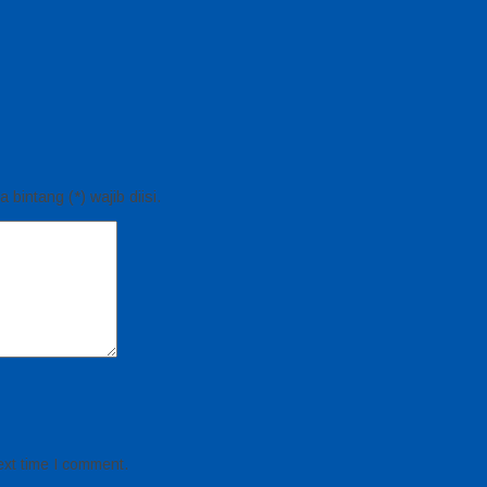
bintang (*) wajib diisi.
ext time I comment.