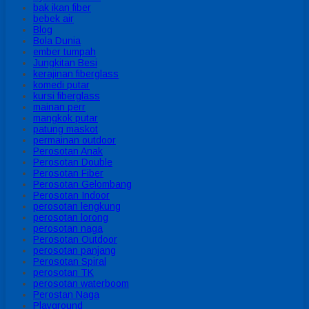
bak ikan fiber
bebek air
Blog
Bola Dunia
ember tumpah
Jungkitan Besi
kerajinan fiberglass
komedi putar
kursi fiberglass
mainan perr
mangkok putar
patung maskot
permainan outdoor
Perosotan Anak
Perosotan Double
Perosotan Fiber
Perosotan Gelombang
Perosotan Indoor
perosotan lengkung
perosotan lorong
perosotan naga
Perosotan Outdoor
perosotan panjang
Perosotan Spiral
perosotan TK
perosotan waterboom
Perostan Naga
Playground