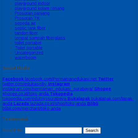
playground indoor
playground kolam renang
Prosotan panjang
Prosotan TK
sepeda air
septic tank fiber
tandon fiber
tempat sampah fiberglass
toilet portabel
Toilet portable
Uncategorized
waterboom
Social Media
Facebook
facebook.com/Permainanedukasi.net
Twitter
twitter.com/edukasisby
Instagram
instagram.com/permainan_edukasi_surabaya/
Shopee
shopee.co.id/toko-anda
Tokopedia
tokopedia.com/edutoyssurabaya
Bukalapak
bukalapak.com/lapak-
anda
Lazada
lazada.co.id/shop/toko-anda
Blibli
blibli.com/merchant/toko-anda
Testimonial
Search for: