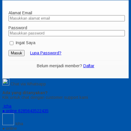
Alamat Email
Password
Ingat Saya
Lupa Password?
Masuk
Belum menjadi member?
Daftar
Chat via Whatsapp
Ada yang ditanyakan?
Klik untuk chat dengan customer support kami
Icha
● online
6285643522435
Icha
● online