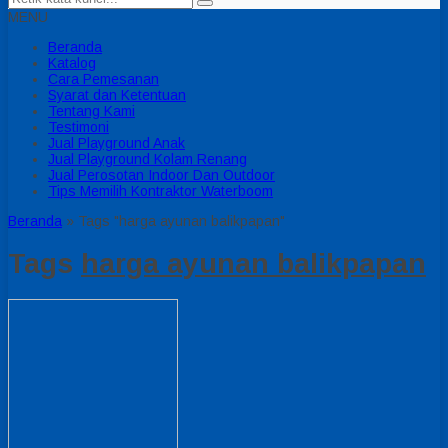
MENU
Beranda
Katalog
Cara Pemesanan
Syarat dan Ketentuan
Tentang Kami
Testimoni
Jual Playground Anak
Jual Playground Kolam Renang
Jual Perosotan Indoor Dan Outdoor
Tips Memilih Kontraktor Waterboom
Beranda
»
Tags "harga ayunan balikpapan"
Tags
harga ayunan balikpapan