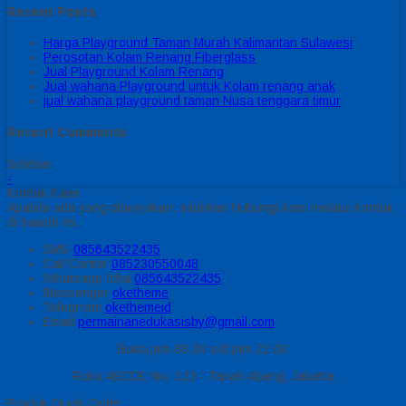
Recent Posts
Harga Playground Taman Murah Kalimantan Sulawesi
Perosotan Kolam Renang Fiberglass
Jual Playground Kolam Renang
Jual wahana Playground untuk Kolam renang anak
jual wahana playground taman Nusa tenggara timur
Recent Comments
Sidebar
-
Kontak Kami
Apabila ada yang ditanyakan, silahkan hubungi kami melalui kontak
di bawah ini.
SMS
085643522435
Call Center
085230550048
Whatsapp
Icha
085643522435
Messenger
oketheme
Telegrram
okethemeid
Email
permainanedukasisby@gmail.com
Buka jam 08.00 s/d jam 21.00
Ruko ABCDE No. 123 - Tanah Abang, Jakarta
Produk Quick Order