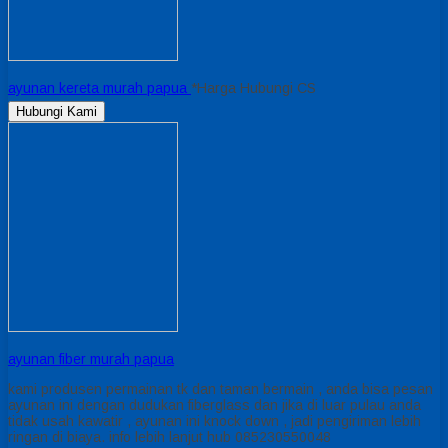
ayunan kereta murah papua
*Harga Hubungi CS
Hubungi Kami
ayunan fiber murah papua
kami produsen permainan tk dan taman bermain , anda bisa pesan
ayunan ini dengan dudukan fiberglass dan jika di luar pulau anda
tidak usah kawatir , ayunan ini knock down , jadi pengiriman lebih
ringan di biaya. info lebih lanjut hub 085230550048