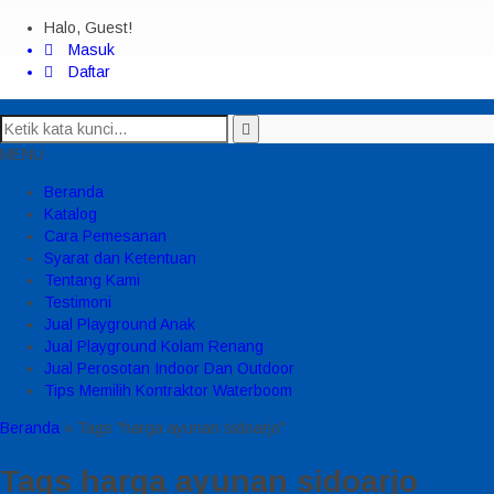
Halo, Guest!
Masuk
Daftar
MENU
Beranda
Katalog
Cara Pemesanan
Syarat dan Ketentuan
Tentang Kami
Testimoni
Jual Playground Anak
Jual Playground Kolam Renang
Jual Perosotan Indoor Dan Outdoor
Tips Memilih Kontraktor Waterboom
Beranda
»
Tags "harga ayunan sidoarjo"
Tags
harga ayunan sidoarjo