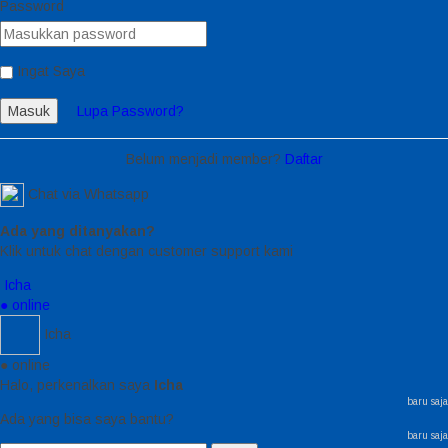
Password
Ingat Saya
Masuk
Lupa Password?
Belum menjadi member?
Daftar
Chat via Whatsapp
Ada yang ditanyakan?
Klik untuk chat dengan customer support kami
Icha
● online
Icha
● online
Halo, perkenalkan saya
Icha
baru saja
Ada yang bisa saya bantu?
baru saja