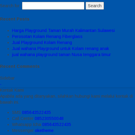
Search for:
Recent Posts
Harga Playground Taman Murah Kalimantan Sulawesi
Perosotan Kolam Renang Fiberglass
Jual Playground Kolam Renang
Jual wahana Playground untuk Kolam renang anak
jual wahana playground taman Nusa tenggara timur
Recent Comments
Sidebar
-
Kontak Kami
Apabila ada yang ditanyakan, silahkan hubungi kami melalui kontak di
bawah ini.
SMS
085643522435
Call Center
085230550048
Whatsapp
Icha
085643522435
Messenger
oketheme