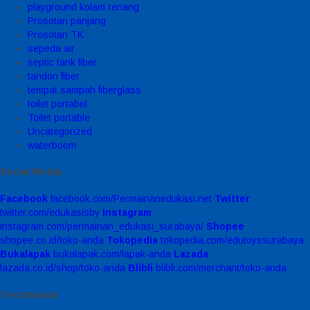
playground kolam renang
Prosotan panjang
Prosotan TK
sepeda air
septic tank fiber
tandon fiber
tempat sampah fiberglass
toilet portabel
Toilet portable
Uncategorized
waterboom
Social Media
Facebook
facebook.com/Permainanedukasi.net
Twitter
twitter.com/edukasisby
Instagram
instagram.com/permainan_edukasi_surabaya/
Shopee
shopee.co.id/toko-anda
Tokopedia
tokopedia.com/edutoyssurabaya
Bukalapak
bukalapak.com/lapak-anda
Lazada
lazada.co.id/shop/toko-anda
Blibli
blibli.com/merchant/toko-anda
Testimonial