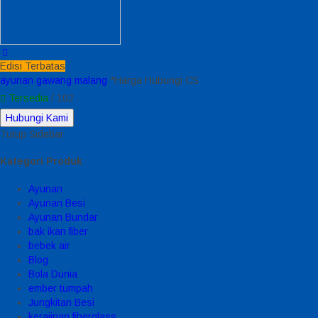
Edisi Terbatas
ayunan gawang malang
*Harga Hubungi CS
Tersedia
/ 102
Hubungi Kami
Tutup Sidebar
Kategori Produk
Ayunan
Ayunan Besi
Ayunan Bundar
bak ikan fiber
bebek air
Blog
Bola Dunia
ember tumpah
Jungkitan Besi
kerajinan fiberglass