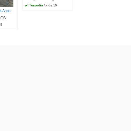
Tersedia
/ kide 19
 4 Anak
 CS
25