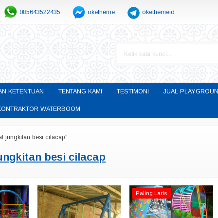
085643522435
oketheme
okethemeid
AN KETENTUAN
TENTANG KAMI
TESTIMONI
JUAL PLAYGROUN
H KONTRAKTOR WATERBOOM
al jungkitan besi cilacap"
jungkitan besi cilacap
Paling Laris