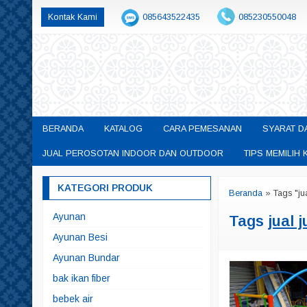
Kontak Kami
085643522435
085230550048
permainanedukasisby@gmail.com
BERANDA
KATALOG
CARA PEMESANAN
SYARAT D
JUAL PEROSOTAN INDOOR DAN OUTDOOR
TIPS MEMILI
KATEGORI PRODUK
Beranda
»
Tags "ju
Ayunan
Tags
jual 
Ayunan Besi
Ayunan Bundar
bak ikan fiber
bebek air