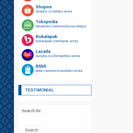
Shopee
shopee.co.id/toko-anda
Tokopedia
tokopedia.com/edutoyssurabaya
Bukalapak
bukalapak.com/lapak-anda
Lazada
lazada.co.id/shop/toko-anda
Blibli
blibli.com/merchant/toko-anda
TESTIMONIAL
Search for: