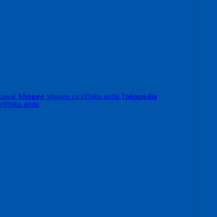
baya/
Shopee
shopee.co.id/toko-anda
Tokopedia
ant/toko-anda