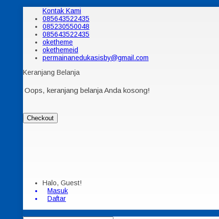
Kontak Kami
085643522435
085230550048
085643522435
oketheme
okethemeid
permainanedukasisby@gmail.com
Keranjang Belanja
Oops, keranjang belanja Anda kosong!
Checkout
Halo, Guest!
Masuk
Daftar