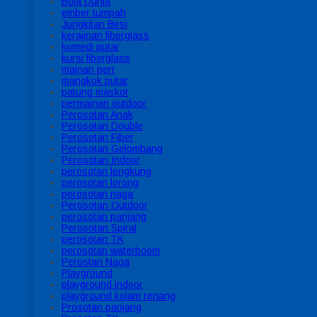
Bola Dunia
ember tumpah
Jungkitan Besi
kerajinan fiberglass
komedi putar
kursi fiberglass
mainan perr
mangkok putar
patung maskot
permainan outdoor
Perosotan Anak
Perosotan Double
Perosotan Fiber
Perosotan Gelombang
Perosotan Indoor
perosotan lengkung
perosotan lorong
perosotan naga
Perosotan Outdoor
perosotan panjang
Perosotan Spiral
perosotan TK
perosotan waterboom
Perostan Naga
Playground
playground indoor
playground kolam renang
Prosotan panjang