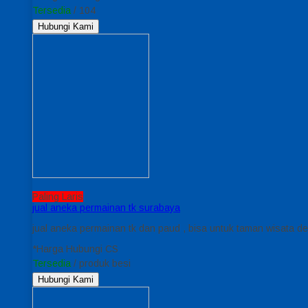
Tersedia
/ 104
Hubungi Kami
Paling Laris
jual aneka permainan tk surabaya
jual aneka permainan tk dan paud , bisa untuk taman wisata den
*Harga Hubungi CS
Tersedia
/ produk besi
Hubungi Kami