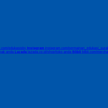
er.com/edukasisby
Instagram
instagram.com/permainan_edukasi_sura
apak-anda
Lazada
lazada.co.id/shop/toko-anda
Blibli
blibli.com/merch