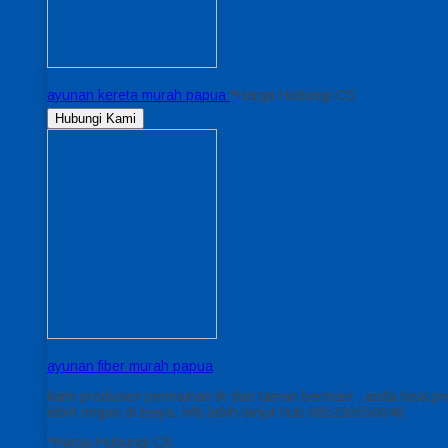
ayunan kereta murah papua
*Harga Hubungi CS
Hubungi Kami
ayunan fiber murah papua
kami produsen permainan tk dan taman bermain , anda bisa pesa
lebih ringan di biaya. info lebih lanjut hub 085230550048
*Harga Hubungi CS