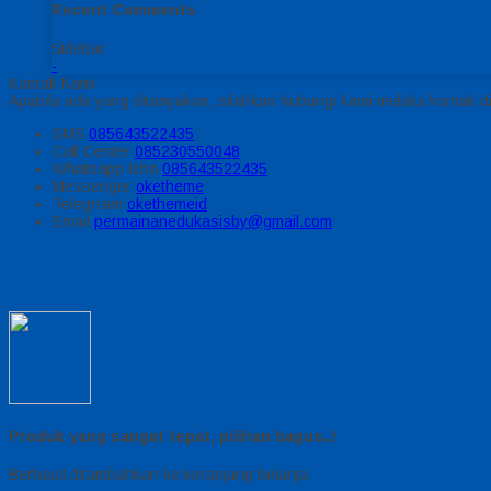
Recent Comments
Sidebar
-
Kontak Kami
Apabila ada yang ditanyakan, silahkan hubungi kami melalui kontak di
SMS
085643522435
Call Center
085230550048
Whatsapp
Icha
085643522435
Messenger
oketheme
Telegrram
okethemeid
Email
permainanedukasisby@gmail.com
Produk yang sangat tepat, pilihan bagus..!
Berhasil ditambahkan ke keranjang belanja