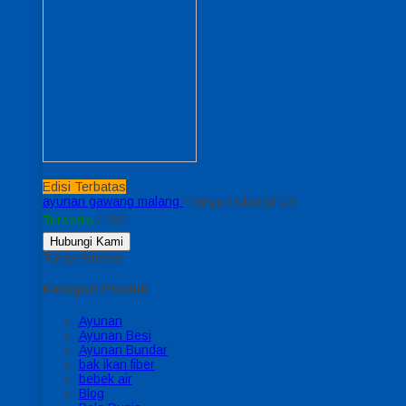
Edisi Terbatas
ayunan gawang malang
*Harga Hubungi CS
Tersedia
/ 102
Hubungi Kami
Tutup Sidebar
Kategori Produk
Ayunan
Ayunan Besi
Ayunan Bundar
bak ikan fiber
bebek air
Blog