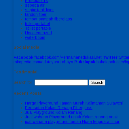
Prosotan TK
sepeda air
septic tank fiber
tandon fiber
tempat sampah fiberglass
toilet portabel
Toilet portable
Uncategorized
waterboom
Social Media
Facebook
facebook.com/Permainanedukasi.net
Twitter
twitt
tokopedia.com/edutoyssurabaya
Bukalapak
bukalapak.com/l
Testimonial
Search for:
Recent Posts
Harga Playground Taman Murah Kalimantan Sulawesi
Perosotan Kolam Renang Fiberglass
Jual Playground Kolam Renang
Jual wahana Playground untuk Kolam renang anak
jual wahana playground taman Nusa tenggara timur