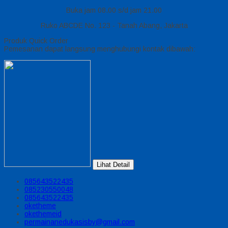
Buka jam 08.00 s/d jam 21.00
Ruko ABCDE No. 123 - Tanah Abang, Jakarta
Produk Quick Order
Pemesanan dapat langsung menghubungi kontak dibawah:
Lihat Detail
085643522435
085230550048
085643522435
oketheme
okethemeid
permainanedukasisby@gmail.com