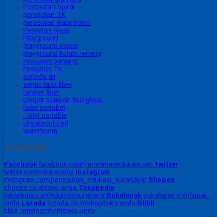
Perosotan Spiral
perosotan TK
perosotan waterboom
Perostan Naga
Playground
playground indoor
playground kolam renang
Prosotan panjang
Prosotan TK
sepeda air
septic tank fiber
tandon fiber
tempat sampah fiberglass
toilet portabel
Toilet portable
Uncategorized
waterboom
Social Media
Facebook
facebook.com/Permainanedukasi.net
Twitter
twitter.com/edukasisby
Instagram
instagram.com/permainan_edukasi_surabaya/
Shopee
shopee.co.id/toko-anda
Tokopedia
tokopedia.com/edutoyssurabaya
Bukalapak
bukalapak.com/lapak-
anda
Lazada
lazada.co.id/shop/toko-anda
Blibli
blibli.com/merchant/toko-anda