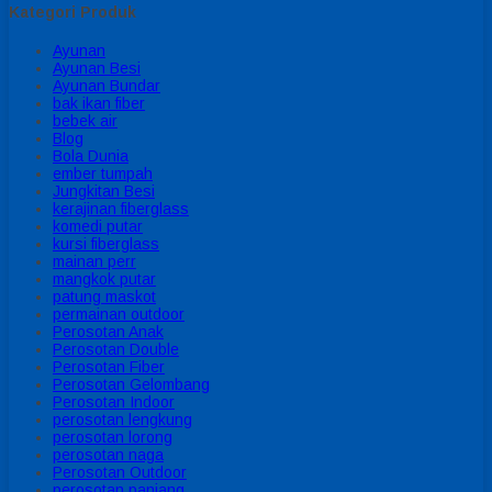
Kategori Produk
Ayunan
Ayunan Besi
Ayunan Bundar
bak ikan fiber
bebek air
Blog
Bola Dunia
ember tumpah
Jungkitan Besi
kerajinan fiberglass
komedi putar
kursi fiberglass
mainan perr
mangkok putar
patung maskot
permainan outdoor
Perosotan Anak
Perosotan Double
Perosotan Fiber
Perosotan Gelombang
Perosotan Indoor
perosotan lengkung
perosotan lorong
perosotan naga
Perosotan Outdoor
perosotan panjang