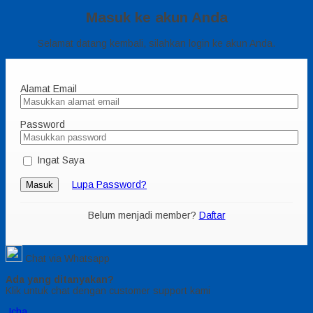
Masuk ke akun Anda
Selamat datang kembali, silahkan login ke akun Anda.
Alamat Email
Password
Ingat Saya
Lupa Password?
Masuk
Belum menjadi member?
Daftar
Chat via Whatsapp
Ada yang ditanyakan?
Klik untuk chat dengan customer support kami
Icha