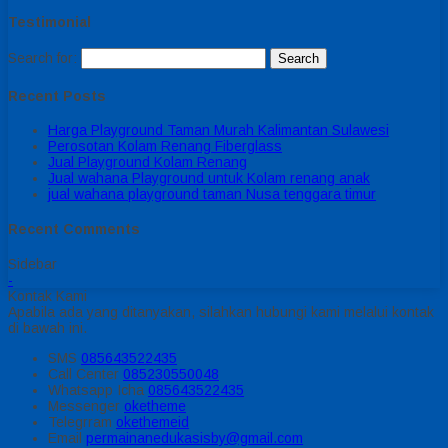
Testimonial
Search for:
Recent Posts
Harga Playground Taman Murah Kalimantan Sulawesi
Perosotan Kolam Renang Fiberglass
Jual Playground Kolam Renang
Jual wahana Playground untuk Kolam renang anak
jual wahana playground taman Nusa tenggara timur
Recent Comments
Sidebar
-
Kontak Kami
Apabila ada yang ditanyakan, silahkan hubungi kami melalui kontak
di bawah ini.
SMS
085643522435
Call Center
085230550048
Whatsapp
Icha
085643522435
Messenger
oketheme
Telegrram
okethemeid
Email
permainanedukasisby@gmail.com