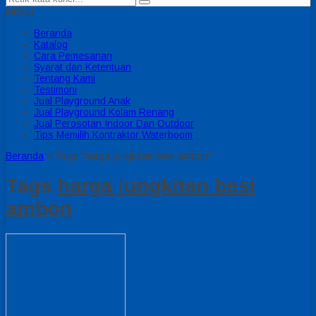
MENU
Beranda
Katalog
Cara Pemesanan
Syarat dan Ketentuan
Tentang Kami
Testimoni
Jual Playground Anak
Jual Playground Kolam Renang
Jual Perosotan Indoor Dan Outdoor
Tips Memilih Kontraktor Waterboom
Beranda
»
Tags "harga jungkitan besi ambon"
Tags
harga jungkitan besi
ambon