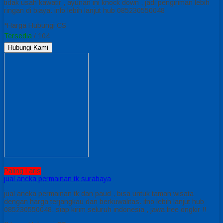
tidak usah kawatir , ayunan ini knock down , jadi pengiriman lebih
ringan di biaya. info lebih lanjut hub 085230550048
*Harga Hubungi CS
Tersedia
/ 104
Hubungi Kami
Paling Laris
jual aneka permainan tk surabaya
jual aneka permainan tk dan paud , bisa untuk taman wisata
dengan harga terjangkau dan berkuwalitas. ifno lebih lanjut hub
085230550048. siap kirim seluruh indonesia , jawa free ongkir !!