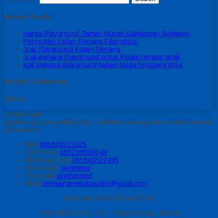
Recent Posts
Harga Playground Taman Murah Kalimantan Sulawesi
Perosotan Kolam Renang Fiberglass
Jual Playground Kolam Renang
Jual wahana Playground untuk Kolam renang anak
jual wahana playground taman Nusa tenggara timur
Recent Comments
Sidebar
-
Kontak Kami
Apabila ada yang ditanyakan, silahkan hubungi kami melalui kontak
di bawah ini.
SMS
085643522435
Call Center
085230550048
Whatsapp
Icha
085643522435
Messenger
oketheme
Telegrram
okethemeid
Email
permainanedukasisby@gmail.com
Buka jam 08.00 s/d jam 21.00
Ruko ABCDE No. 123 - Tanah Abang, Jakarta