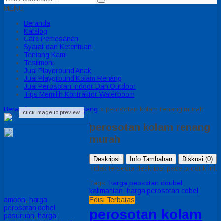
MENU
Beranda
Katalog
Cara Pemesanan
Syarat dan Ketentuan
Tentang Kami
Testimoni
Jual Playground Anak
Jual Playground Kolam Renang
Jual Perosotan Indoor Dan Outdoor
Tips Memilih Kontraktor Waterboom
Beranda
»
perosotan panjang
»
perosotan kolam renang murah
click image to preview
perosotan kolam renang
murah
Deskripsi
Info Tambahan
Diskusi (0)
Tidak tersedia deskripsi pada produk ini.
Tags:
harga peosotan doubel
kalimantan
,
harga perosotan dobel
ambon
,
harga
Edisi Terbatas
perosotan dobel
perosotan kolam
pasuruan
,
harga