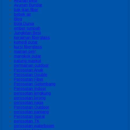
Ayunan Besi
Ayunan Bundar
bak ikan fiber
bebek air
Blog
Bola Dunia
ember tumpah
Jungkitan Besi
kerajinan fiberglass
komedi putar
kursi fiberglass
mainan perr
mangkok putar
patung maskot
permainan outdoor
Perosotan Anak
Perosotan Double
Perosotan Fiber
Perosotan Gelombang
Perosotan Indoor
perosotan lengkung
perosotan lorong
perosotan naga
Perosotan Outdoor
perosotan panjang
Perosotan Spiral
perosotan TK
perosotan waterboom