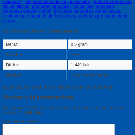
lamongan
,
jual perosotan panjang purwokerto
,
produsen perosotan
doubel ambon
,
produsen perosotan doubel bali
,
produsen
perosotan doubel cirebon
,
produsen perosotan doubel papua
,
produsen perosotan doubel surabaya
,
produsen perosotan dubel
jakarta
perosotan kolam renang murah
Berat
0.5 gram
Kondisi
Baru
Dilihat
1.449 kali
Diskusi
Belum ada komentar
Belum ada komentar, buka diskusi dengan komentar Anda.
Silahkan tulis komentar Anda
Alamat email Anda tidak akan kami publikasikan. Kolom bertanda
bintang (*) wajib diisi.
Isi komentar Anda
*