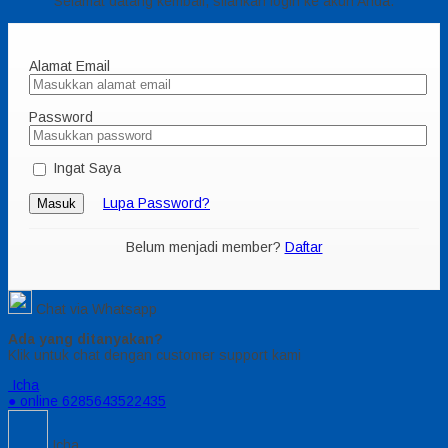
Selamat datang kembali, silahkan login ke akun Anda.
Alamat Email
Password
Ingat Saya
Lupa Password?
Masuk
Belum menjadi member?
Daftar
Chat via Whatsapp
Ada yang ditanyakan?
Klik untuk chat dengan customer support kami
Icha
● online
6285643522435
Icha