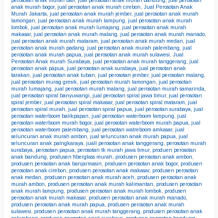
anak murah bogor
,
jual perosotan anak murah cirebon
,
Jual Perosotan Anak
Murah Jakarta
,
jual perosotan anak murah jember
,
jual perosotan anak murah
lamongan
,
jual perosotan anak murah lampung
,
jual perosotan anak murah
lombok
,
jual perosotan anak murah lumajang
,
jual perosotan anak murah
makasar
,
jual perosotan anak murah malang
,
jual perosotan anak murah manado
,
jual perosotan anak murah mataram
,
jual perosotan anak murah medan
,
jual
perosotan anak murah padang
,
jual perosotan anak murah palembang
,
jual
perosotan anak murah papua
,
jual perosotan anak murah sulawesi
,
Jual
Perosotan Anak murah Surabaya
,
jual perosotan anak murah tanggerang
,
jual
perosotan anak papua
,
jual perosotan anak surabaya
,
jual perosotan anak
tarakan
,
jual perosotan anak tuban
,
jual perosotan jember
,
jual perosotan malang
,
jual perosotan murag gresik
,
jual perosotan murah lamongan
,
jual perosotan
murah lumajang
,
jual perosotan murah malang
,
jual perosotan murah samarinda
,
jual perosotan spiral banyuwangi
,
jual perosotan spiral jawa timur
,
jual perosotan
spiral jember
,
jual perosotan spiral makasar
,
jual perosotan spiral mataram
,
jual
perosotan spiral murah
,
jual perosotan spiral papua
,
jual perosotan surabaya
,
jual
perosotan waterboom balikpapan
,
jual perosotan waterboom lampung
,
jual
perosotan waterboom murah bogor
,
jual perosotan waterboom murah papua
,
jual
perosotan waterboom palembang
,
jual perosotan watreboom amkasar
,
jual
seluncuran anak murah ambon
,
jual seluncuran anak murah papua
,
jual
seluncuran anak palngkaraya
,
juall perosotan anak tanggerang
,
perosotan murah
surabaya
,
perosotan papua
,
perosotan tk murah jawa timur
,
produen perosotan
anak bandung
,
produsen fiberglass murah
,
produsen perosotan anak ambon
,
produsen perosotan anak banjarmasin
,
produsen perosotan anak bogor
,
produsen
perosotan anak cirebon
,
produsen perosotan anak makasar
,
produsen perosotan
anak medan
,
produsen perosotan anak murah aceh
,
produsen perosotan anak
murah ambon
,
produsen perosotan anak murah kalimantan
,
produsen perosotan
anak murah lampung
,
produsen perosotan anak murah lombok
,
produsen
perosotan anak murah makasar
,
produsen perosotan anak murah manado
,
produsen perosotan anak murah papua
,
produsen perosotan anak murah
sulawesi
,
produsen perosotan anak murah tanggerang
,
produsen perosotan anak
palembang
,
produsen perosotan anak surabaya
,
produsen perosotan bandung
,