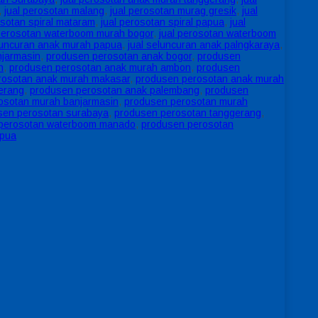
,
jual perosotan malang
,
jual perosotan murag gresik
,
jual
osotan spiral mataram
,
jual perosotan spiral papua
,
jual
 perosotan waterboom murah bogor
,
jual perosotan waterboom
eluncuran anak murah papua
,
jual seluncuran anak palngkaraya
,
njarmasin
,
produsen perosotan anak bogor
,
produsen
h
,
produsen perosotan anak murah ambon
,
produsen
rosotan anak murah makasar
,
produsen perosotan anak murah
erang
,
produsen perosotan anak palembang
,
produsen
osotan murah banjarmasin
,
produsen perosotan murah
sen perosotan surabaya
,
produsen perosotan tanggerang
,
perosotan waterboom manado
,
produsen perosotan
apua