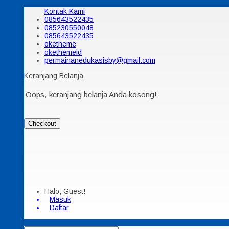
Kontak Kami
085643522435
085230550048
085643522435
oketheme
okethemeid
permainanedukasisby@gmail.com
Keranjang Belanja
Oops, keranjang belanja Anda kosong!
Checkout
Halo, Guest!
Masuk
Daftar