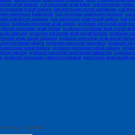
rosotan anak tarakan
,
jual perosotan anak tuban
,
jual perosotan jember
al perosotan murah malang
,
jual perosotan murah samarinda
,
jual per
sotan waterboom balikpapan
,
jual perosotan waterboom lampung
,
jual
osotan watreboom amkasar
,
jual seluncuran anak murah ambon
,
jual s
ndung
,
produsen perosotan anak ambon
,
produsen perosotan anak ba
rodusen perosotan anak medan
,
produsen perosotan anak murah ace
murah lampung
,
produsen perosotan anak murah lombok
,
produsen pe
rosotan anak murah sulawesi
,
produsen perosotan anak murah tangg
usen perosotan jakarta
,
produsen perosotan jawa timur
,
produsen per
n perosotan spiral madura
,
produsen perosotan spiral sidoarjo
,
produ
rboom jakarta
,
produsen perosotan waterboom kalimantan
,
produsen 
g
,
produsen perosotan wateroom makasar
,
seluncuran anak murah p
bintang (*) wajib diisi.