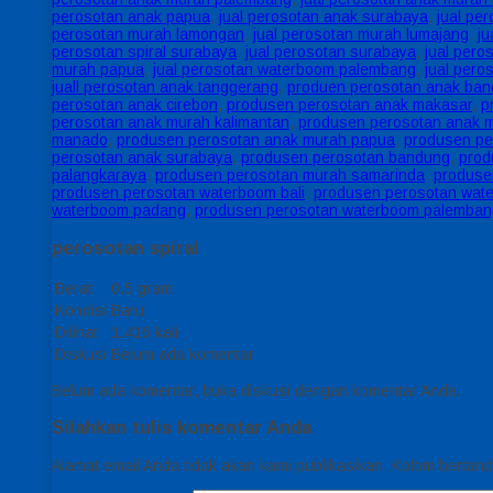
perosotan anak papua
,
jual perosotan anak surabaya
,
jual pe
perosotan murah lamongan
,
jual perosotan murah lumajang
,
ju
perosotan spiral surabaya
,
jual perosotan surabaya
,
jual pero
murah papua
,
jual perosotan waterboom palembang
,
jual per
juall perosotan anak tanggerang
,
produen perosotan anak ba
perosotan anak cirebon
,
produsen perosotan anak makasar
,
p
perosotan anak murah kalimantan
,
produsen perosotan anak 
manado
,
produsen perosotan anak murah papua
,
produsen pe
perosotan anak surabaya
,
produsen perosotan bandung
,
prod
palangkaraya
,
produsen perosotan murah samarinda
,
produse
produsen perosotan waterboom bali
,
produsen perosotan wate
waterboom padang
,
produsen perosotan waterboom palemban
perosotan spiral
Berat
0.5 gram
Kondisi
Baru
Dilihat
1.416 kali
Diskusi
Belum ada komentar
Belum ada komentar, buka diskusi dengan komentar Anda.
Silahkan tulis komentar Anda
Alamat email Anda tidak akan kami publikasikan. Kolom bertanda 