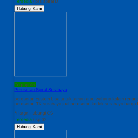
Tersedia
/ prs spiral B
Hubungi Kami
Terpopuler
Perosotan Spiral Surabaya
perosotan custom bisa untuk taman atau wahana kolam renangny
perosotan TK surabaya jual perosotan kodok surabaya harga
*Harga Hubungi CS
Tersedia
/ sp 02
Hubungi Kami