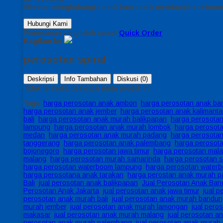
Silahkan menghubungi kontak kami untuk mendapatkan informas
Hubungi Kami
Pemesanan yang lebih cepat!
Quick Order
Bagikan ke
perosotan spiral
Deskripsi
Info Tambahan
Diskusi (0)
Tidak tersedia deskripsi pada produk ini.
Tags:
harga perosotan anak ambon
,
harga perosotan anak b
harga perosotan anak jember
,
harga perosotan anak kalimant
bali
,
harga perosotan anak murah balikpapan
,
harga perosota
lampung
,
harga perosotan anak murah lombok
,
harga perosot
medan
,
harga perosotan anak murah padang
,
harga perosota
tanggerang
,
harga perosotan anak palembang
,
harga perosot
bojonegoro
,
harga perosotan jawa timur
,
harga perosotan mal
malang
,
harga perosotan murah samarinda
,
harga perosotan sp
harga perosotan waterboom lampung
,
harga perosotan water
harga perosotana anak tarakan
,
harga perostan anak murah 
Bali
,
jual perosotan anak balikpapan
,
Jual Perosotan Anak Ba
Perosotan Anak Jakarta
,
jual perosotan anak jawa timur
,
jual 
perosotan anak murah bali
,
jual perosotan anak murah bandu
murah jember
,
jual perosotan anak murah lamongan
,
jual pero
makasar
,
jual perosotan anak murah malang
,
jual perosotan 
perosotan anak murah palembang
,
jual perosotan anak murah