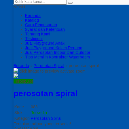
MENU
Beranda
Katalog
Cara Pemesanan
Syarat dan Ketentuan
Tentang Kami
Testimoni
Jual Playground Anak
Jual Playground Kolam Renang
Jual Perosotan Indoor Dan Outdoor
Tips Memilih Kontraktor Waterboom
Beranda
»
Perosotan Spiral
»
perosotan spiral
click image to preview
activate zoom
Terpopuler
perosotan spiral
Kode
088
Stok
Tersedia
Kategori
Perosotan Spiral
Tentukan pilihan yang tersedia!
INFO HARGA