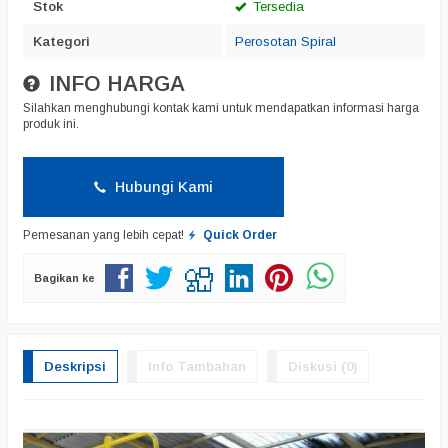
Stok
Tersedia
Kategori
Perosotan Spiral
INFO HARGA
Silahkan menghubungi kontak kami untuk mendapatkan informasi harga
produk ini.
Hubungi Kami
Pemesanan yang lebih cepat!
Quick Order
Bagikan ke
Deskripsi
Info Tambahan
Diskusi (0)