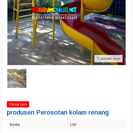
activate zoom
Paling Laris
produsen Perosotan kolam renang
Kode
108