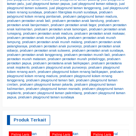
taman palu
,
jual playground taman papua
,
jual playground taman sidoarjo
,
jual
playground taman sulawesi
,
jual playground taman tanggerang
,
jual playgrouund
kolam renang surabaya
,
produsen fiberglass murah surabaya
,
produsen
palyground kolam renang pontianak
,
produsen palyground taman madura
,
produsen perosotan anak bali
,
produsen perosotan anak bandung
,
produsen
perosotan anak banjarmasin
,
produsen perosotan anak bogor
,
produsen perosotan
anak kalimantan
,
produsen perosotan anak lamongan
,
produsen perosotan anak
lumajang
,
produsen perosotan anak madura
,
produsen perosotan anak makasar
,
produsen perosotan anak murah jakarta
,
produsen perosotan anak murah
lampung
,
produsen perosotan anak murah malang
,
produsen perosotan anak
palangkaraya
,
produsen perosotan anak purworejo
,
produsen perosotan anak
sidoarjo
,
produsen perosotan anak sulawesi
,
produsen perosotan anak surabaya
,
produsen perosotan anak tanggerang
,
produsen perosotan murah bali
,
produsen
perosotan murah mataram
,
produsen perosotan murah probolinggo
,
produsen
perosotan papua
,
produsen perosotana anak balikpapan
,
produsen perosotana
anak mojokerto
,
produsen playground anak purworejo
,
produsen playground
kolam renang aceh
,
produsen playground kolam renang balikpapan
,
produsen
playground kolam renang madura
,
produsen playground kolam renang
tanggerang
,
produsen playground taman bali
,
produsen playground taman
cirebon
,
produsen playground taman jakarta
,
produsen playground taman
kalimantan
,
produsen playground taman manado
,
produsen playground taman
mojokerto
,
produsen playground taman palembang
,
produsen playground taman
papua
,
produsen playground taman surabaya
Produk Terkait
harga perosotan
harga Perosotan
perosotan spiral
P
Paling Laris
Paling Laris
Paling Laris