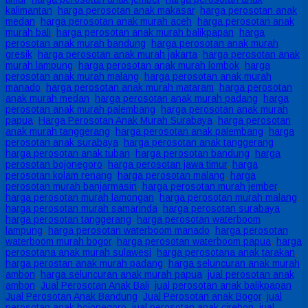
kalimantan
,
harga perosotan anak makasar
,
harga perosotan anak
medan
,
harga perosotan anak murah aceh
,
harga perosotan anak
murah bali
,
harga perosotan anak murah balikpapan
,
harga
perosotan anak murah bandung
,
harga perosotan anak murah
gresik
,
harga perosotan anak murah jakarta
,
harga perosotan anak
murah lampung
,
harga perosotan anak murah lombok
,
harga
perosotan anak murah malang
,
harga perosotan anak murah
manado
,
harga perosotan anak murah mataram
,
harga perosotan
anak murah medan
,
harga perosotan anak murah padang
,
harga
perosotan anak murah palembang
,
harga perosotan anak murah
papua
,
Harga Perosotan Anak Murah Surabaya
,
harga perosotan
anak murah tanggerang
,
harga perosotan anak palembang
,
harga
perosotan anak surabaya
,
harga perosotan anak tanggerang
,
harga perosotan anak tuban
,
harga perosotan bandung
,
harga
perosotan bojonegoro
,
harga perosotan jawa timur
,
harga
perosotan kolam renang
,
harga perosotan malang
,
harga
perosotan murah banjarmasin
,
harga perosotan murah jember
,
harga perosotan murah lamongan
,
harga perosotan murah malang
,
harga perosotan murah samarinda
,
harga perosotan surabaya
,
harga perosotan tanggerang
,
harga perosotan waterboom
lampung
,
harga perosotan waterboom manado
,
harga perosotan
waterboom murah bogor
,
harga perosotan waterboom papua
,
harga
perosotana anak murah sulawesi
,
harga perosotana anak tarakan
,
harga perostan anak murah padang
,
harga seluncuran anak murah
ambon
,
harga seluncuran anak murah papua
,
jual perosotan anak
ambon
,
Jual Perosotan Anak Bali
,
jual perosotan anak balikpapan
,
Jual Perosotan Anak Bandung
,
Jual Perosotan anak Bogor
,
jual
perosotan anak bojonegoro
,
jual perosotan anak cirebon
,
jual