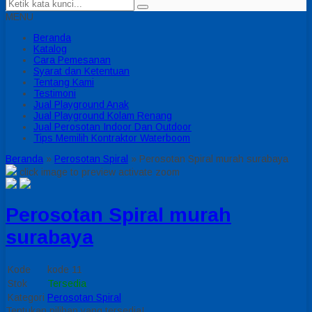
MENU
Beranda
Katalog
Cara Pemesanan
Syarat dan Ketentuan
Tentang Kami
Testimoni
Jual Playground Anak
Jual Playground Kolam Renang
Jual Perosotan Indoor Dan Outdoor
Tips Memilih Kontraktor Waterboom
Beranda
»
Perosotan Spiral
»
Perosotan Spiral murah surabaya
click image to preview
activate zoom
Perosotan Spiral murah
surabaya
Kode
kode 11
Stok
Tersedia
Kategori
Perosotan Spiral
Tentukan pilihan yang tersedia!