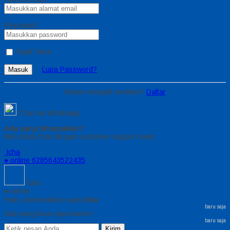
Password
Ingat Saya
Lupa Password?
Masuk
Belum menjadi member?
Daftar
Chat via Whatsapp
Ada yang ditanyakan?
Klik untuk chat dengan customer support kami
Icha
● online
6285643522435
Icha
● online
Halo, perkenalkan saya
Icha
baru saja
Ada yang bisa saya bantu?
baru saja
Kirim