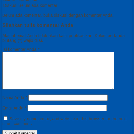
Diskusi
Belum ada komentar
Belum ada komentar, buka diskusi dengan komentar Anda.
Silahkan tulis komentar Anda
Alamat email Anda tidak akan kami publikasikan. Kolom bertanda
bintang (*) wajib diisi.
Isi komentar Anda
*
Nama Anda
*
Email Anda
*
Save my name, email, and website in this browser for the next
time I comment.