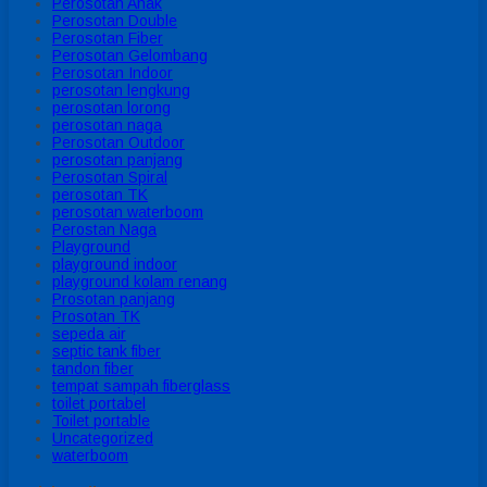
Perosotan Anak
Perosotan Double
Perosotan Fiber
Perosotan Gelombang
Perosotan Indoor
perosotan lengkung
perosotan lorong
perosotan naga
Perosotan Outdoor
perosotan panjang
Perosotan Spiral
perosotan TK
perosotan waterboom
Perostan Naga
Playground
playground indoor
playground kolam renang
Prosotan panjang
Prosotan TK
sepeda air
septic tank fiber
tandon fiber
tempat sampah fiberglass
toilet portabel
Toilet portable
Uncategorized
waterboom