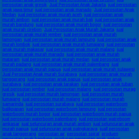
perosotan anak gresik
,
Jual Perosotan Anak Jakarta
,
jual perosotan
anak jawa timur
,
jual perosotan anak manado
,
Jual perosotan Anak
Medan
,
jual perosotan anak murah aceh
,
jual perosotan anak
murah ambon
,
jual perosotan anak murah bali
,
jual perosotan anak
murah bandung
,
jual perosotan anak murah bogor
,
jual perosotan
anak murah cirebon
,
Jual Perosotan Anak Murah Jakarta
,
jual
perosotan anak murah jember
,
jual perosotan anak murah
lamongan
,
jual perosotan anak murah lampung
,
jual perosotan anak
murah lombok
,
jual perosotan anak murah lumajang
,
jual perosotan
anak murah makasar
,
jual perosotan anak murah malang
,
jual
perosotan anak murah manado
,
jual perosotan anak murah
mataram
,
jual perosotan anak murah medan
,
jual perosotan anak
murah padang
,
jual perosotan anak murah palembang
,
jual
perosotan anak murah papua
,
jual perosotan anak murah sulawesi
,
Jual Perosotan Anak murah Surabaya
,
jual perosotan anak murah
tanggerang
,
jual perosotan anak papua
,
jual perosotan anak
surabaya
,
jual perosotan anak tarakan
,
jual perosotan anak tuban
,
jual perosotan jember
,
jual perosotan malang
,
jual perosotan murag
gresik
,
jual perosotan murah lamongan
,
jual perosotan murah
lumajang
,
jual perosotan murah malang
,
jual perosotan murah
samarinda
,
jual perosotan surabaya
,
jual perosotan waterboom
balikpapan
,
jual perosotan waterboom lampung
,
jual perosotan
waterboom murah bogor
,
jual perosotan waterboom murah papua
,
jual perosotan waterboom palembang
,
jual perosotan watreboom
amkasar
,
jual seluncuran anak murah ambon
,
jual seluncuran anak
murah papua
,
jual seluncuran anak palngkaraya
,
juall perosotan
anak tanggerang
,
perosotan air
,
perosotan spiral
,
produen
perosotan anak bandung
,
produsen perosotan anak ambon
,