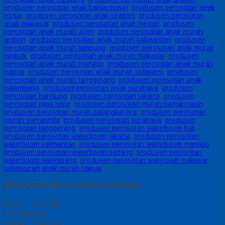
produsen perosotan anak banjarmasin
,
produsen perosotan anak
bogor
,
produsen perosotan anak cirebon
,
produsen perosotan
anak makasar
,
produsen perosotan anak medan
,
produsen
perosotan anak murah aceh
,
produsen perosotan anak murah
ambon
,
produsen perosotan anak murah kalimantan
,
produsen
perosotan anak murah lampung
,
produsen perosotan anak murah
lombok
,
produsen perosotan anak murah makasar
,
produsen
perosotan anak murah manado
,
produsen perosotan anak murah
papua
,
produsen perosotan anak murah sulawesi
,
produsen
perosotan anak murah tanggerang
,
produsen perosotan anak
palembang
,
produsen perosotan anak surabaya
,
produsen
perosotan bandung
,
produsen perosotan jakarta
,
produsen
perosotan jawa timur
,
produsen perosotan murah banjarmasin
,
produsen perosotan murah palangkaraya
,
produsen perosotan
murah samarinda
,
produsen perosotan surabaya
,
produsen
perosotan tanggerang
,
produsen perosotan waterboom bali
,
produsen perosotan waterboom jakarta
,
produsen perosotan
waterboom kalimantan
,
produsen perosotan waterboom manado
,
produsen perosotan waterboom padang
,
produsen perosotan
waterboom palembang
,
produsen perosotan wateroom makasar
,
seluncuran anak murah papua
Perosotan Spiral murah surabaya
Berat
0.5 gram
Kondisi
Baru
Dilihat
1.948 kali