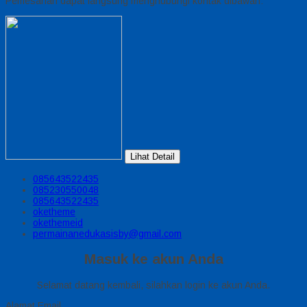
Pemesanan dapat langsung menghubungi kontak dibawah:
Lihat Detail
085643522435
085230550048
085643522435
oketheme
okethemeid
permainanedukasisby@gmail.com
Masuk ke akun Anda
Selamat datang kembali, silahkan login ke akun Anda.
Alamat Email