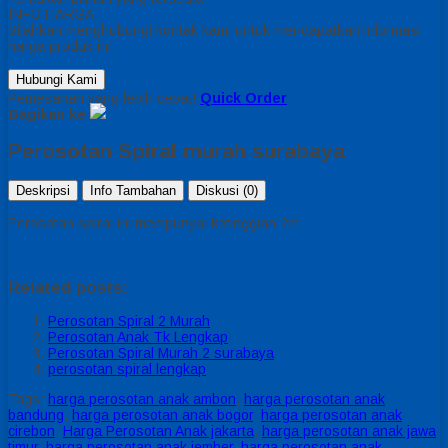
INFO HARGA
Silahkan menghubungi kontak kami untuk mendapatkan informasi
harga produk ini.
Hubungi Kami
Pemesanan yang lebih cepat!
Quick Order
Bagikan ke
Perosotan Spiral murah surabaya
Deskripsi
Info Tambahan
Diskusi (0)
Perosotan spiral ini mempunyai ketinggian 2m
Related posts:
Perosotan Spiral 2 Murah
Perosotan Anak Tk Lengkap
Perosotan Spiral Murah 2 surabaya
perosotan spiral lengkap
Tags:
harga perosotan anak ambon
,
harga perosotan anak
bandung
,
harga perosotan anak bogor
,
harga perosotan anak
cirebon
,
Harga Perosotan Anak jakarta
,
harga perosotan anak jawa
timur
,
harga perosotan anak jember
,
harga perosotan anak