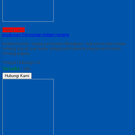
Paling Laris
produsen Perosotan kolam renang
Related posts: harga perosotan fiberglass Jual perosotan kolam
renang murah jual water playground jakarta playground kolam
renang papua
*Harga Hubungi CS
Tersedia
/ 108
Hubungi Kami