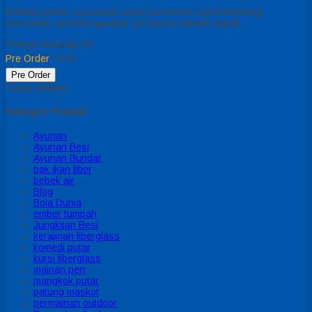
Related posts: perosotan spiral perosotan spiral bandung
perosotan spiral bergambar perosotan doubel murah
*Harga Hubungi CS
Pre Order
/ 070
Pre Order
Tutup Sidebar
Kategori Produk
Ayunan
Ayunan Besi
Ayunan Bundar
bak ikan fiber
bebek air
Blog
Bola Dunia
ember tumpah
Jungkitan Besi
kerajinan fiberglass
komedi putar
kursi fiberglass
mainan perr
mangkok putar
patung maskot
permainan outdoor