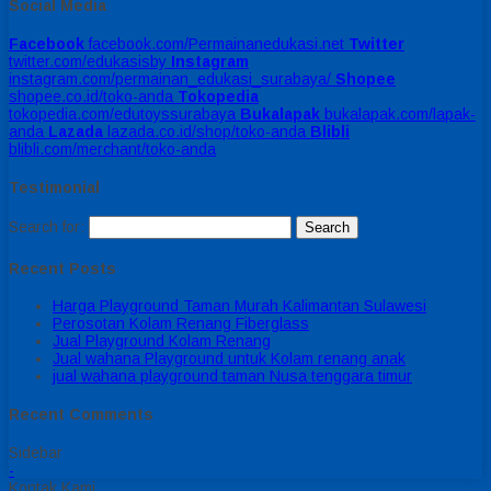
Social Media
Facebook
facebook.com/Permainanedukasi.net
Twitter
twitter.com/edukasisby
Instagram
instagram.com/permainan_edukasi_surabaya/
Shopee
shopee.co.id/toko-anda
Tokopedia
tokopedia.com/edutoyssurabaya
Bukalapak
bukalapak.com/lapak-
anda
Lazada
lazada.co.id/shop/toko-anda
Blibli
blibli.com/merchant/toko-anda
Testimonial
Search for:
Recent Posts
Harga Playground Taman Murah Kalimantan Sulawesi
Perosotan Kolam Renang Fiberglass
Jual Playground Kolam Renang
Jual wahana Playground untuk Kolam renang anak
jual wahana playground taman Nusa tenggara timur
Recent Comments
Sidebar
-
Kontak Kami