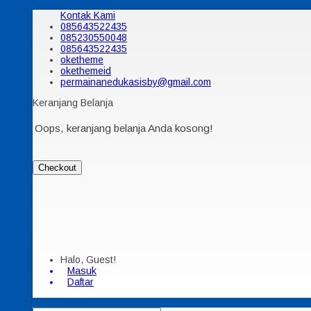
Kontak Kami
085643522435
085230550048
085643522435
oketheme
okethemeid
permainanedukasisby@gmail.com
Keranjang Belanja
Oops, keranjang belanja Anda kosong!
Checkout
Halo, Guest!
Masuk
Daftar