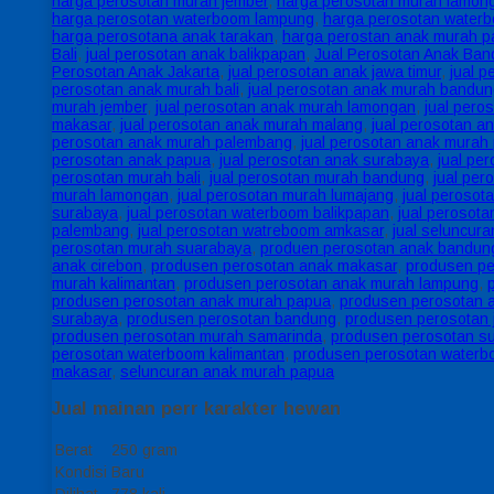
harga perosotan murah jember
,
harga perosotan murah lamon
harga perosotan waterboom lampung
,
harga perosotan water
harga perosotana anak tarakan
,
harga perostan anak murah 
Bali
,
jual perosotan anak balikpapan
,
Jual Perosotan Anak Ba
Perosotan Anak Jakarta
,
jual perosotan anak jawa timur
,
jual 
perosotan anak murah bali
,
jual perosotan anak murah bandu
murah jember
,
jual perosotan anak murah lamongan
,
jual pero
makasar
,
jual perosotan anak murah malang
,
jual perosotan 
perosotan anak murah palembang
,
jual perosotan anak murah
perosotan anak papua
,
jual perosotan anak surabaya
,
jual pe
perosotan murah bali
,
jual perosotan murah bandung
,
jual pe
murah lamongan
,
jual perosotan murah lumajang
,
jual perosot
surabaya
,
jual perosotan waterboom balikpapan
,
jual perosot
palembang
,
jual perosotan watreboom amkasar
,
jual seluncur
perosotan murah suarabaya
,
produen perosotan anak bandun
anak cirebon
,
produsen perosotan anak makasar
,
produsen p
murah kalimantan
,
produsen perosotan anak murah lampung
,
produsen perosotan anak murah papua
,
produsen perosotan 
surabaya
,
produsen perosotan bandung
,
produsen perosotan 
produsen perosotan murah samarinda
,
produsen perosotan s
perosotan waterboom kalimantan
,
produsen perosotan water
makasar
,
seluncuran anak murah papua
Jual mainan perr karakter hewan
Berat
250 gram
Kondisi
Baru
Dilihat
778 kali