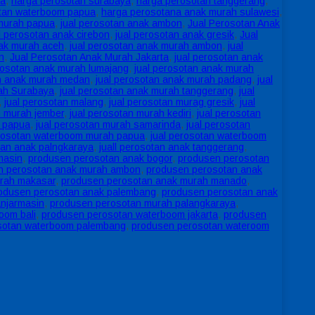
da
,
harga perosotan surabaya
,
harga perosotan tanggerang
,
tan waterboom papua
,
harga perosotana anak murah sulawesi
,
murah papua
,
jual perosotan anak ambon
,
Jual Perosotan Anak
l perosotan anak cirebon
,
jual perosotan anak gresik
,
Jual
nak murah aceh
,
jual perosotan anak murah ambon
,
jual
n
,
Jual Perosotan Anak Murah Jakarta
,
jual perosotan anak
rosotan anak murah lumajang
,
jual perosotan anak murah
an anak murah medan
,
jual perosotan anak murah padang
,
jual
ah Surabaya
,
jual perosotan anak murah tanggerang
,
jual
,
jual perosotan malang
,
jual perosotan murag gresik
,
jual
n murah jember
,
jual perosotan murah kediri
,
jual perosotan
h papua
,
jual perosotan murah samarinda
,
jual perosotan
erosotan waterboom murah papua
,
jual perosotan waterboom
ran anak palngkaraya
,
juall perosotan anak tanggerang
,
masin
,
produsen perosotan anak bogor
,
produsen perosotan
n perosotan anak murah ambon
,
produsen perosotan anak
rah makasar
,
produsen perosotan anak murah manado
,
odusen perosotan anak palembang
,
produsen perosotan anak
njarmasin
,
produsen perosotan murah palangkaraya
,
oom bali
,
produsen perosotan waterboom jakarta
,
produsen
sotan waterboom palembang
,
produsen perosotan wateroom