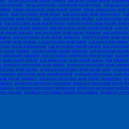
gan
,
harga perosotan murah malang
,
harga perosotan murah samarin
boom manado
,
harga perosotan waterboom murah bogor
,
harga peroso
padang
,
harga seluncuran anak murah ambon
,
harga seluncuran anak 
ndung
,
Jual Perosotan anak Bogor
,
jual perosotan anak bojonegoro
,
jua
perosotan anak manado
,
Jual perosotan Anak Medan
,
jual perosotan a
ng
,
jual perosotan anak murah bogor
,
jual perosotan anak murah cirebo
sotan anak murah lampung
,
jual perosotan anak murah lombok
,
jual pe
anak murah manado
,
jual perosotan anak murah mataram
,
jual perosot
 papua
,
jual perosotan anak murah sulawesi
,
Jual Perosotan Anak mur
rosotan anak tarakan
,
jual perosotan anak tuban
,
jual perosotan jember
rosotan murah banyuwangi
,
jual perosotan murah jakarta
,
jual perosota
an murah malang
,
jual perosotan murah mataram
,
jual perosotan mura
an waterboom lampung
,
jual perosotan waterboom murah bogor
,
jual p
an anak murah ambon
,
jual seluncuran anak murah papua
,
jual seluncu
g
,
produsen perosotan anak ambon
,
produsen perosotan anak banjar
erosotan anak medan
,
produsen perosotan anak murah aceh
,
produse
produsen perosotan anak murah lombok
,
produsen perosotan anak mu
anak murah sulawesi
,
produsen perosotan anak murah tanggerang
,
pr
jakarta
,
produsen perosotan jawa timur
,
produsen perosotan murah ba
urabaya
,
produsen perosotan tanggerang
,
produsen perosotan waterb
boom manado
,
produsen perosotan waterboom padang
,
produsen pero