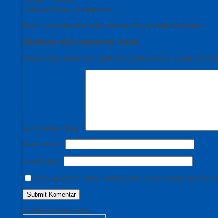
Diskusi
Belum ada komentar
Belum ada komentar, buka diskusi dengan komentar Anda.
Silahkan tulis komentar Anda
Alamat email Anda tidak akan kami publikasikan. Kolom bertanda 
Isi komentar Anda
*
Nama Anda
*
Email Anda
*
Save my name, email, and website in this browser for the n
Produk Rekomendasi