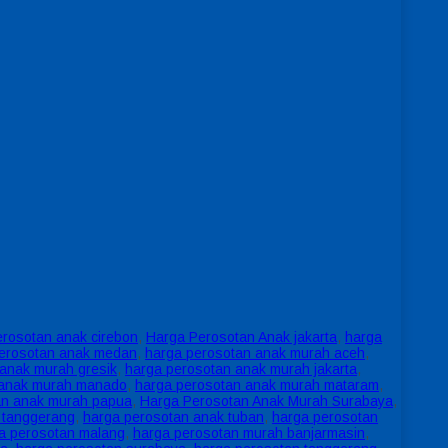
erosotan anak cirebon
,
Harga Perosotan Anak jakarta
,
harga
erosotan anak medan
,
harga perosotan anak murah aceh
,
anak murah gresik
,
harga perosotan anak murah jakarta
,
 anak murah manado
,
harga perosotan anak murah mataram
,
an anak murah papua
,
Harga Perosotan Anak Murah Surabaya
,
 tanggerang
,
harga perosotan anak tuban
,
harga perosotan
a perosotan malang
,
harga perosotan murah banjarmasin
,