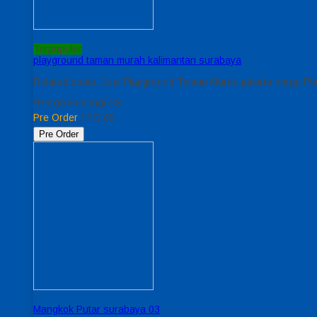
Terpopuler
playground taman murah kalimantan surabaya
Related posts: Jual Playground Taman Murah jakarta harga P
*Harga Hubungi CS
Pre Order
/ PG 09
Pre Order
Mangkok Putar surabaya 03