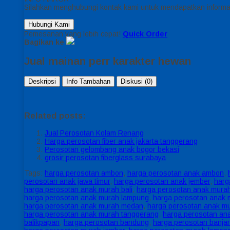
Silahkan menghubungi kontak kami untuk mendapatkan informas
Hubungi Kami
Pemesanan yang lebih cepat!
Quick Order
Bagikan ke
Jual mainan perr karakter hewan
Deskripsi
Info Tambahan
Diskusi (0)
Related posts:
Jual Perosotan Kolam Renang
Harga perosotan fiber anak jakarta tanggerang
Perosotan gelombang anak bogor bekasi
grosir perosotan fiberglass surabaya
Tags:
harga perosotan ambon
,
harga perosotan anak ambon
,
perosotan anak jawa timur
,
harga perosotan anak jember
,
harg
harga perosotan anak murah bali
,
harga perosotan anak murah
harga perosotan anak murah lampung
,
harga perosotan anak 
harga perosotan anak murah medan
,
harga perosotan anak m
harga perosotan anak murah tanggerang
,
harga perosotan an
balikpapan
,
harga perosotan bandung
,
harga perosotan banja