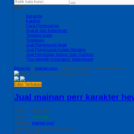
MENU
Beranda
Katalog
Cara Pemesanan
Syarat dan Ketentuan
Tentang Kami
Testimoni
Jual Playground Anak
Jual Playground Kolam Renang
Jual Perosotan Indoor Dan Outdoor
Tips Memilih Kontraktor Waterboom
Beranda
»
mainan perr
»
Jual mainan perr karakter hewan
click image to preview
activate zoom
Edisi Terbatas
Jual mainan perr karakter h
Kode
main perr
Stok
Tersedia
Kategori
mainan perr
Tentukan pilihan yang tersedia!
INFO HARGA