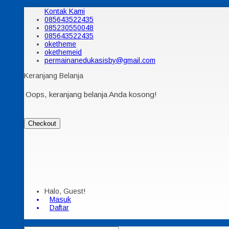
Kontak Kami
085643522435
085230550048
085643522435
oketheme
okethemeid
permainanedukasisby@gmail.com
Keranjang Belanja
Oops, keranjang belanja Anda kosong!
Checkout
Halo, Guest!
Masuk
Daftar