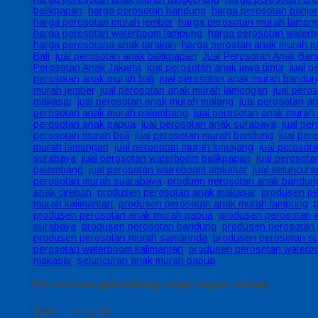
balikpapan
,
harga perosotan bandung
,
harga perosotan banja
harga perosotan murah jember
,
harga perosotan murah lamon
harga perosotan waterboom lampung
,
harga perosotan water
harga perosotana anak tarakan
,
harga perostan anak murah 
Bali
,
jual perosotan anak balikpapan
,
Jual Perosotan Anak Ba
Perosotan Anak Jakarta
,
jual perosotan anak jawa timur
,
jual 
perosotan anak murah bali
,
jual perosotan anak murah bandu
murah jember
,
jual perosotan anak murah lamongan
,
jual pero
makasar
,
jual perosotan anak murah malang
,
jual perosotan 
perosotan anak murah palembang
,
jual perosotan anak murah
perosotan anak papua
,
jual perosotan anak surabaya
,
jual pe
perosotan murah bali
,
jual perosotan murah bandung
,
jual pe
murah lamongan
,
jual perosotan murah lumajang
,
jual perosot
surabaya
,
jual perosotan waterboom balikpapan
,
jual perosot
palembang
,
jual perosotan watreboom amkasar
,
jual seluncur
perosotan murah suarabaya
,
produen perosotan anak bandun
anak cirebon
,
produsen perosotan anak makasar
,
produsen p
murah kalimantan
,
produsen perosotan anak murah lampung
,
produsen perosotan anak murah papua
,
produsen perosotan 
surabaya
,
produsen perosotan bandung
,
produsen perosotan 
produsen perosotan murah samarinda
,
produsen perosotan s
perosotan waterboom kalimantan
,
produsen perosotan water
makasar
,
seluncuran anak murah papua
Perosotan gelombang anak bogor bekasi
Berat
0.5 gram