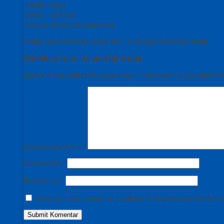
Kondisi
Baru
Dilihat
868 kali
Diskusi
Belum ada komentar
Belum ada komentar, buka diskusi dengan komentar Anda.
Silahkan tulis komentar Anda
Alamat email Anda tidak akan kami publikasikan. Kolom bertanda 
Isi komentar Anda
*
Nama Anda
*
Email Anda
*
Save my name, email, and website in this browser for the n