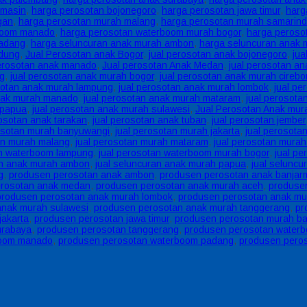
rmasin
,
harga perosotan bojonegoro
,
harga perosotan jawa timur
,
harg
gan
,
harga perosotan murah malang
,
harga perosotan murah samarin
boom manado
,
harga perosotan waterboom murah bogor
,
harga peroso
padang
,
harga seluncuran anak murah ambon
,
harga seluncuran anak 
ndung
,
Jual Perosotan anak Bogor
,
jual perosotan anak bojonegoro
,
jua
perosotan anak manado
,
Jual perosotan Anak Medan
,
jual perosotan a
ng
,
jual perosotan anak murah bogor
,
jual perosotan anak murah cirebo
sotan anak murah lampung
,
jual perosotan anak murah lombok
,
jual pe
anak murah manado
,
jual perosotan anak murah mataram
,
jual perosot
 papua
,
jual perosotan anak murah sulawesi
,
Jual Perosotan Anak mur
rosotan anak tarakan
,
jual perosotan anak tuban
,
jual perosotan jember
rosotan murah banyuwangi
,
jual perosotan murah jakarta
,
jual perosota
an murah malang
,
jual perosotan murah mataram
,
jual perosotan mura
an waterboom lampung
,
jual perosotan waterboom murah bogor
,
jual p
an anak murah ambon
,
jual seluncuran anak murah papua
,
jual seluncu
g
,
produsen perosotan anak ambon
,
produsen perosotan anak banjar
erosotan anak medan
,
produsen perosotan anak murah aceh
,
produse
produsen perosotan anak murah lombok
,
produsen perosotan anak mu
anak murah sulawesi
,
produsen perosotan anak murah tanggerang
,
pr
jakarta
,
produsen perosotan jawa timur
,
produsen perosotan murah ba
urabaya
,
produsen perosotan tanggerang
,
produsen perosotan waterb
boom manado
,
produsen perosotan waterboom padang
,
produsen pero