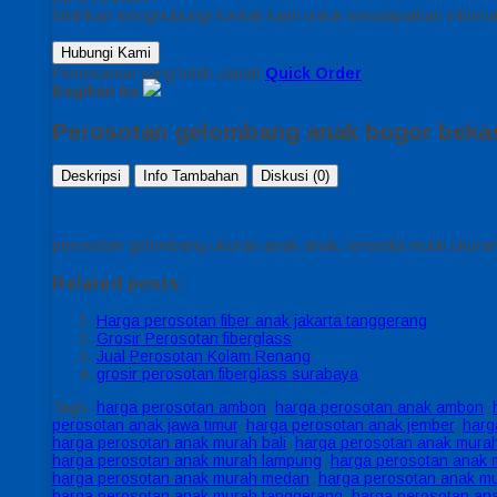
Silahkan menghubungi kontak kami untuk mendapatkan informas
Hubungi Kami
Pemesanan yang lebih cepat!
Quick Order
Bagikan ke
Perosotan gelombang anak bogor beka
Deskripsi
Info Tambahan
Diskusi (0)
perosotan gelombang ukuran anak-anak, tersedia mulai ukuran
Related posts:
Harga perosotan fiber anak jakarta tanggerang
Grosir Perosotan fiberglass
Jual Perosotan Kolam Renang
grosir perosotan fiberglass surabaya
Tags:
harga perosotan ambon
,
harga perosotan anak ambon
,
perosotan anak jawa timur
,
harga perosotan anak jember
,
harg
harga perosotan anak murah bali
,
harga perosotan anak murah
harga perosotan anak murah lampung
,
harga perosotan anak 
harga perosotan anak murah medan
,
harga perosotan anak m
harga perosotan anak murah tanggerang
,
harga perosotan an