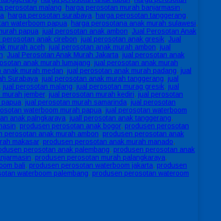
a perosotan malang
,
harga perosotan murah banjarmasin
,
da
,
harga perosotan surabaya
,
harga perosotan tanggerang
,
tan waterboom papua
,
harga perosotana anak murah sulawesi
,
murah papua
,
jual perosotan anak ambon
,
Jual Perosotan Anak
l perosotan anak cirebon
,
jual perosotan anak gresik
,
Jual
nak murah aceh
,
jual perosotan anak murah ambon
,
jual
n
,
Jual Perosotan Anak Murah Jakarta
,
jual perosotan anak
rosotan anak murah lumajang
,
jual perosotan anak murah
an anak murah medan
,
jual perosotan anak murah padang
,
jual
ah Surabaya
,
jual perosotan anak murah tanggerang
,
jual
,
jual perosotan malang
,
jual perosotan murag gresik
,
jual
n murah jember
,
jual perosotan murah kediri
,
jual perosotan
h papua
,
jual perosotan murah samarinda
,
jual perosotan
erosotan waterboom murah papua
,
jual perosotan waterboom
ran anak palngkaraya
,
juall perosotan anak tanggerang
,
masin
,
produsen perosotan anak bogor
,
produsen perosotan
n perosotan anak murah ambon
,
produsen perosotan anak
rah makasar
,
produsen perosotan anak murah manado
,
odusen perosotan anak palembang
,
produsen perosotan anak
njarmasin
,
produsen perosotan murah palangkaraya
,
oom bali
,
produsen perosotan waterboom jakarta
,
produsen
sotan waterboom palembang
,
produsen perosotan wateroom