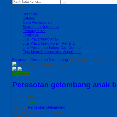
MENU
Beranda
Katalog
Cara Pemesanan
Syarat dan Ketentuan
Tentang Kami
Testimoni
Jual Playground Anak
Jual Playground Kolam Renang
Jual Perosotan Indoor Dan Outdoor
Tips Memilih Kontraktor Waterboom
Beranda
»
Perosotan Gelombang
»
Perosotan gelombang anak
click image to preview
activate zoom
Terpopuler
Perosotan gelombang anak b
Kode
pes 08
Stok
Tersedia
Kategori
Perosotan Gelombang
Tentukan pilihan yang tersedia!
INFO HARGA