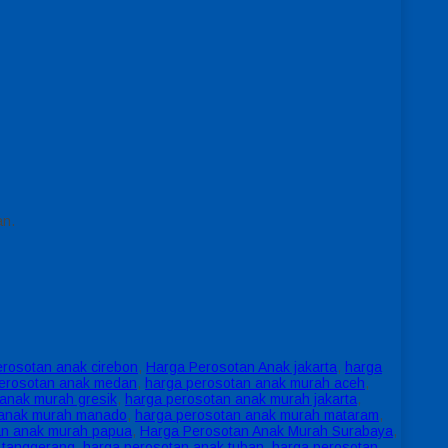
an.
erosotan anak cirebon
,
Harga Perosotan Anak jakarta
,
harga
erosotan anak medan
,
harga perosotan anak murah aceh
,
anak murah gresik
,
harga perosotan anak murah jakarta
,
 anak murah manado
,
harga perosotan anak murah mataram
,
an anak murah papua
,
Harga Perosotan Anak Murah Surabaya
,
 tanggerang
,
harga perosotan anak tuban
,
harga perosotan