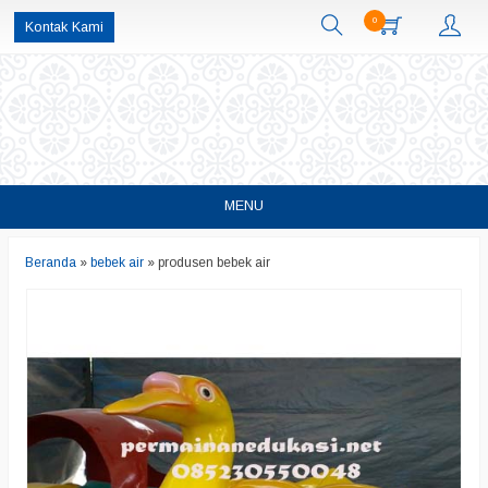
0
Kontak Kami
MENU
Beranda
»
bebek air
»
produsen bebek air