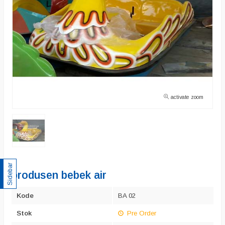
activate zoom
Sidebar
produsen bebek air
Kode
BA 02
Stok
Pre Order