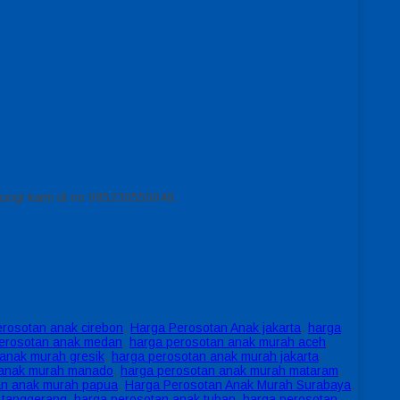
ubungi kami di no 085230550048.
erosotan anak cirebon
,
Harga Perosotan Anak jakarta
,
harga
erosotan anak medan
,
harga perosotan anak murah aceh
,
anak murah gresik
,
harga perosotan anak murah jakarta
,
 anak murah manado
,
harga perosotan anak murah mataram
,
an anak murah papua
,
Harga Perosotan Anak Murah Surabaya
,
 tanggerang
,
harga perosotan anak tuban
,
harga perosotan