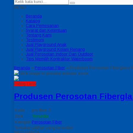
MENU
Beranda
Katalog
Cara Pemesanan
Syarat dan Ketentuan
Tentang Kami
Testimoni
Jual Playground Anak
Jual Playground Kolam Renang
Jual Perosotan Indoor Dan Outdoor
Tips Memilih Kontraktor Waterboom
Beranda
»
Perosotan Fiber
»
Produsen Perosotan Fiberglass 
click image to preview
activate zoom
Paling Laris
Produsen Perosotan Fibergl
Kode
prs fiber 2
Stok
Tersedia
Kategori
Perosotan Fiber
Tentukan pilihan yang tersedia!
INFO HARGA