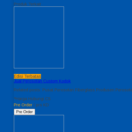
Produk Terkait
Edisi Terbatas
Jual Perosotan Custom Kodok
Related posts: Pusat Perosotan Fiberglass Produsen Peroso
*Harga Hubungi CS
Pre Order
/ prs KD
Pre Order