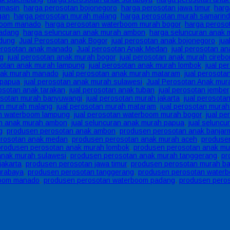
rmasin
,
harga perosotan bojonegoro
,
harga perosotan jawa timur
,
harg
gan
,
harga perosotan murah malang
,
harga perosotan murah samarin
boom manado
,
harga perosotan waterboom murah bogor
,
harga peroso
padang
,
harga seluncuran anak murah ambon
,
harga seluncuran anak 
ndung
,
Jual Perosotan anak Bogor
,
jual perosotan anak bojonegoro
,
jua
perosotan anak manado
,
Jual perosotan Anak Medan
,
jual perosotan a
ng
,
jual perosotan anak murah bogor
,
jual perosotan anak murah cirebo
sotan anak murah lampung
,
jual perosotan anak murah lombok
,
jual pe
anak murah manado
,
jual perosotan anak murah mataram
,
jual perosot
 papua
,
jual perosotan anak murah sulawesi
,
Jual Perosotan Anak mur
rosotan anak tarakan
,
jual perosotan anak tuban
,
jual perosotan jember
rosotan murah banyuwangi
,
jual perosotan murah jakarta
,
jual perosota
an murah malang
,
jual perosotan murah mataram
,
jual perosotan mura
an waterboom lampung
,
jual perosotan waterboom murah bogor
,
jual p
an anak murah ambon
,
jual seluncuran anak murah papua
,
jual seluncu
g
,
produsen perosotan anak ambon
,
produsen perosotan anak banjar
erosotan anak medan
,
produsen perosotan anak murah aceh
,
produse
produsen perosotan anak murah lombok
,
produsen perosotan anak mu
anak murah sulawesi
,
produsen perosotan anak murah tanggerang
,
pr
jakarta
,
produsen perosotan jawa timur
,
produsen perosotan murah ba
urabaya
,
produsen perosotan tanggerang
,
produsen perosotan waterb
boom manado
,
produsen perosotan waterboom padang
,
produsen pero