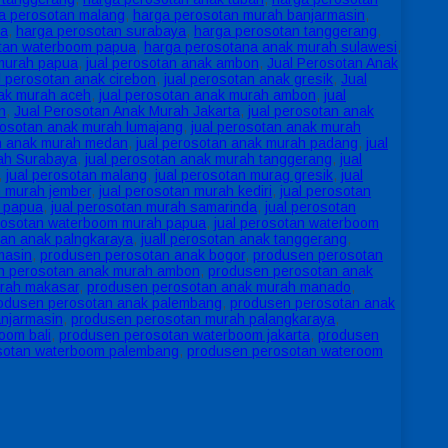
a perosotan malang
,
harga perosotan murah banjarmasin
,
da
,
harga perosotan surabaya
,
harga perosotan tanggerang
,
tan waterboom papua
,
harga perosotana anak murah sulawesi
,
murah papua
,
jual perosotan anak ambon
,
Jual Perosotan Anak
l perosotan anak cirebon
,
jual perosotan anak gresik
,
Jual
nak murah aceh
,
jual perosotan anak murah ambon
,
jual
n
,
Jual Perosotan Anak Murah Jakarta
,
jual perosotan anak
rosotan anak murah lumajang
,
jual perosotan anak murah
an anak murah medan
,
jual perosotan anak murah padang
,
jual
ah Surabaya
,
jual perosotan anak murah tanggerang
,
jual
,
jual perosotan malang
,
jual perosotan murag gresik
,
jual
n murah jember
,
jual perosotan murah kediri
,
jual perosotan
h papua
,
jual perosotan murah samarinda
,
jual perosotan
erosotan waterboom murah papua
,
jual perosotan waterboom
ran anak palngkaraya
,
juall perosotan anak tanggerang
,
masin
,
produsen perosotan anak bogor
,
produsen perosotan
n perosotan anak murah ambon
,
produsen perosotan anak
rah makasar
,
produsen perosotan anak murah manado
,
odusen perosotan anak palembang
,
produsen perosotan anak
njarmasin
,
produsen perosotan murah palangkaraya
,
oom bali
,
produsen perosotan waterboom jakarta
,
produsen
sotan waterboom palembang
,
produsen perosotan wateroom