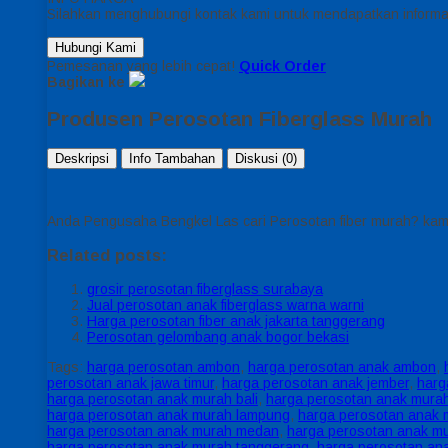
Silahkan menghubungi kontak kami untuk mendapatkan informas
Hubungi Kami
Pemesanan yang lebih cepat!
Quick Order
Bagikan ke
Produsen Perosotan Fiberglass Murah
Deskripsi
Info Tambahan
Diskusi (0)
Anda Pengusaha Bengkel Las cari Perosotan fiber murah? kami s
Related posts:
grosir perosotan fiberglass surabaya
Jual perosotan anak fiberglass warna warni
Harga perosotan fiber anak jakarta tanggerang
Perosotan gelombang anak bogor bekasi
Tags:
harga perosotan ambon
,
harga perosotan anak ambon
,
perosotan anak jawa timur
,
harga perosotan anak jember
,
harg
harga perosotan anak murah bali
,
harga perosotan anak murah
harga perosotan anak murah lampung
,
harga perosotan anak 
harga perosotan anak murah medan
,
harga perosotan anak m
harga perosotan anak murah tanggerang
,
harga perosotan an