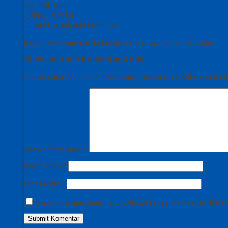
Kondisi
Baru
Dilihat
839 kali
Diskusi
Belum ada komentar
Belum ada komentar, buka diskusi dengan komentar Anda.
Silahkan tulis komentar Anda
Alamat email Anda tidak akan kami publikasikan. Kolom bertanda 
Isi komentar Anda
*
Nama Anda
*
Email Anda
*
Save my name, email, and website in this browser for the n