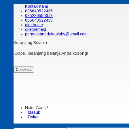
Kontak Kami
085643522435
085230550048
085643522435
oketheme
okethemeid
permainanedukasisby@gmail.com
Keranjang Belanja
Oops, keranjang belanja Anda kosong!
Checkout
Halo, Guest!
Masuk
Daftar