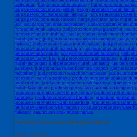
balikpapan
,
harga perosotan bandung
,
harga perosotan banja
harga perosotan murah jember
,
harga perosotan murah lamon
harga perosotan waterboom lampung
,
harga perosotan water
harga perosotana anak tarakan
,
harga perostan anak murah 
Bali
,
jual perosotan anak balikpapan
,
Jual Perosotan Anak Ba
Perosotan Anak Jakarta
,
jual perosotan anak jawa timur
,
jual 
perosotan anak murah bali
,
jual perosotan anak murah bandu
murah jember
,
jual perosotan anak murah lamongan
,
jual pero
makasar
,
jual perosotan anak murah malang
,
jual perosotan 
perosotan anak murah palembang
,
jual perosotan anak murah
perosotan anak papua
,
jual perosotan anak surabaya
,
jual pe
perosotan murah bali
,
jual perosotan murah bandung
,
jual pe
murah lamongan
,
jual perosotan murah lumajang
,
jual perosot
surabaya
,
jual perosotan waterboom balikpapan
,
jual perosot
palembang
,
jual perosotan watreboom amkasar
,
jual seluncur
perosotan murah suarabaya
,
produen perosotan anak bandun
anak cirebon
,
produsen perosotan anak makasar
,
produsen p
murah kalimantan
,
produsen perosotan anak murah lampung
,
produsen perosotan anak murah papua
,
produsen perosotan 
surabaya
,
produsen perosotan bandung
,
produsen perosotan 
produsen perosotan murah samarinda
,
produsen perosotan s
perosotan waterboom kalimantan
,
produsen perosotan water
makasar
,
seluncuran anak murah papua
Produsen Perosotan Fiberglass Murah
Berat
0.5 gram