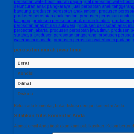
perosotan waterboom murah papua
,
jual perosotan waterboo
seluncuran anak palngkaraya
,
juall perosotan anak tanggeran
bandung
,
produsen perosotan anak ambon
,
produsen perosot
produsen perosotan anak medan
,
produsen perosotan anak m
lampung
,
produsen perosotan anak murah lombok
,
produsen p
perosotan anak murah sulawesi
,
produsen perosotan anak mu
perosotan jakarta
,
produsen perosotan jawa timur
,
produsen p
surabaya
,
produsen perosotan tanggerang
,
produsen perosot
waterboom manado
,
produsen perosotan waterboom padang
,
perosotan murah jawa timur
Berat
Kondisi
Dilihat
Diskusi
Belum ada komentar, buka diskusi dengan komentar Anda.
Silahkan tulis komentar Anda
Alamat email Anda tidak akan kami publikasikan. Kolom bertanda 