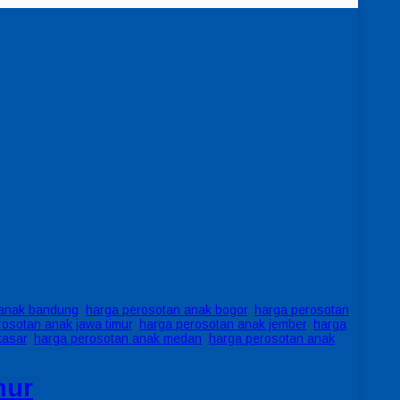
 anak bandung
,
harga perosotan anak bogor
,
harga perosotan
rosotan anak jawa timur
,
harga perosotan anak jember
,
harga
kasar
,
harga perosotan anak medan
,
harga perosotan anak
mur