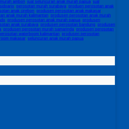
k murah ambon
,
jual seluncuran anak murah papua
,
jual
sidoarjo
,
perosotan murah surabaya
,
produen perosotan anak
sotan anak cirebon
,
produsen perosotan anak makasar
,
an anak murah kalimantan
,
produsen perosotan anak murah
ado
,
produsen perosotan anak murah papua
,
produsen
sotan anak surabaya
,
produsen perosotan bandung
,
produsen
a
,
produsen perosotan murah samarinda
,
produsen perosotan
perosotan waterboom kalimantan
,
produsen perosotan
eroom makasar
,
seluncuran anak murah papua