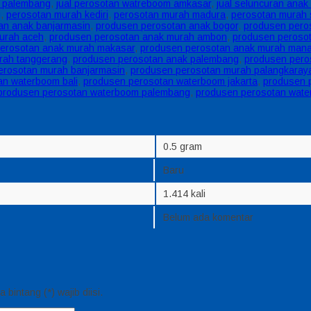
m palembang
,
jual perosotan watreboom amkasar
,
jual seluncuran ana
g
,
perosotan murah kediri
,
perosotan murah madura
,
perosotan murah 
an anak banjarmasin
,
produsen perosotan anak bogor
,
produsen pero
urah aceh
,
produsen perosotan anak murah ambon
,
produsen perosot
erosotan anak murah makasar
,
produsen perosotan anak murah man
rah tanggerang
,
produsen perosotan anak palembang
,
produsen pero
erosotan murah banjarmasin
,
produsen perosotan murah palangkaray
an waterboom bali
,
produsen perosotan waterboom jakarta
,
produsen 
produsen perosotan waterboom palembang
,
produsen perosotan wat
0.5 gram
Baru
1.414 kali
Belum ada komentar
bintang (*) wajib diisi.