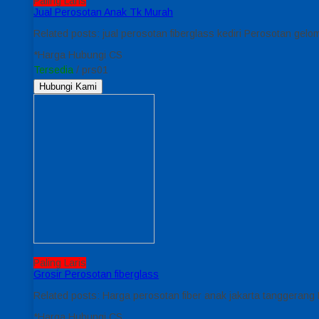
Paling Laris
Jual Perosotan Anak Tk Murah
Related posts: jual perosotan fiberglass kediri Perosotan gel
*Harga Hubungi CS
Tersedia
/ prs01
Hubungi Kami
Paling Laris
Grosir Perosotan fiberglass
Related posts: Harga perosotan fiber anak jakarta tanggeran
*Harga Hubungi CS