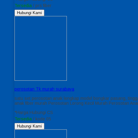
Tersedia
/ prs fiber
Hubungi Kami
perosotan Tk murah surabaya
satu set perosotan anak lengkap model bongkar pasang, tingga
anak fiber murah Perosotan Lorong Kecil Murah Perosotan An
*Harga Hubungi CS
Tersedia
/ kode 05
Hubungi Kami