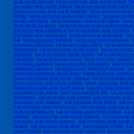
anak murah lampung
,
harga perosotan anak murah lombok
,
ha
perosotan anak murah malang
,
harga perosotan anak murah 
harga perosotan anak murah mataram
,
harga perosotan anak
medan
,
harga perosotan anak murah padang
,
harga perosota
murah palembang
,
harga perosotan anak murah papua
,
Harga
Anak Murah Surabaya
,
harga perosotan anak murah tanggera
perosotan anak palembang
,
harga perosotan anak surabaya
,
perosotan anak tanggerang
,
harga perosotan anak tuban
,
har
bali
,
harga perosotan bandung
,
harga perosotan bojonegoro
,
perosotan jawa timur
,
harga perosotan malang
,
harga perosot
banjarmasin
,
harga perosotan murah jember
,
harga perosotan
lamongan
,
harga perosotan murah malang
,
harga perosotan m
samarinda
,
harga perosotan papua
,
harga perosotan sulawesi
perosotan surabaya
,
harga perosotan tanggerang
,
harga pero
waterboom lampung
,
harga perosotan waterboom manado
,
ha
perosotan waterboom murah bogor
,
harga perosotan waterbo
harga perosotana anak murah sulawesi
,
harga perosotana ana
harga perostan anak murah padang
,
harga seluncuran anak 
harga seluncuran anak murah papua
,
jual peroostan anak bali
perosotan anak ambon
,
Jual Perosotan Anak Bali
,
jual perosot
bojonegoro
,
jual perosotan anak cirebon
,
jual perosotan anak 
perosotan anak mataram
,
Jual perosotan Anak Medan
,
jual pe
jual perosotan anak murah bogor
,
jual perosotan anak murah c
anak murah lampung
,
jual perosotan anak murah lombok
,
jual
manado
,
jual perosotan anak murah mataram
,
jual perosotan 
perosotan anak murah sulawesi
,
Jual Perosotan Anak murah 
tarakan
,
jual perosotan anak tuban
,
jual perosotan jember
,
jua
murah malang
,
jual perosotan murah samarinda
,
jual perosota