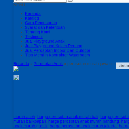
MENU
Beranda
Katalog
Cara Pemesanan
Syarat dan Ketentuan
Tentang Kami
Testimoni
Jual Playground Anak
Jual Playground Kolam Renang
Jual Perosotan Indoor Dan Outdoor
Tips Memilih Kontraktor Waterboom
Beranda
»
Perosotan Anak
»
perosotan murah jawa timur
click 
murah aceh
,
harga perosotan anak murah bali
,
harga perosota
murah balikpapan
,
harga perosotan anak murah bandung
,
har
anak murah gresik
,
harga perosotan anak murah jakarta
,
harg