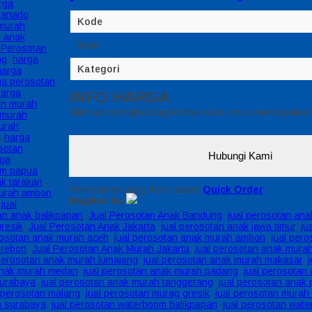
rga
manado
,
Kode
 murah
n anak
Stok
 Perosotan
ng
,
harga
Kategori
harga
ga perosotan
harga
INFO HARGA
an murah
Silahkan menghubungi kontak kami untuk mendapatkan 
 murah
urah
,
harga
sotan
Hubungi Kami
rga
om papua
,
k tarakan
,
Pemesanan yang lebih cepat!
Quick Order
murah ambon
,
Bagikan ke
,
jual
an anak balikpapan
,
Jual Perosotan Anak Bandung
,
jual perosotan an
gresik
,
Jual Perosotan Anak Jakarta
,
jual perosotan anak jawa timur
,
ju
rosotan anak murah aceh
,
jual perosotan anak murah ambon
,
jual pero
irebon
,
Jual Perosotan Anak Murah Jakarta
,
jual perosotan anak mura
 perosotan anak murah lumajang
,
jual perosotan anak murah makasar
,
anak murah medan
,
jual perosotan anak murah padang
,
jual perosotan
Surabaya
,
jual perosotan anak murah tanggerang
,
jual perosotan anak
l perosotan malang
,
jual perosotan murag gresik
,
jual perosotan murah
n surabaya
,
jual perosotan waterboom balikpapan
,
jual perosotan wat