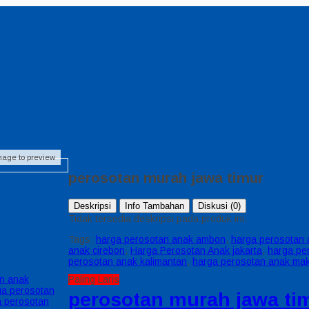
image to preview
perosotan murah jawa timur
Deskripsi
Info Tambahan
Diskusi (0)
Tidak tersedia deskripsi pada produk ini.
Tags:
harga perosotan anak ambon
,
harga perosotan
anak cirebon
,
Harga Perosotan Anak jakarta
,
harga pe
perosotan anak kalimantan
,
harga perosotan anak ma
n anak
Paling Laris
ga perosotan
perosotan murah jawa ti
a perosotan