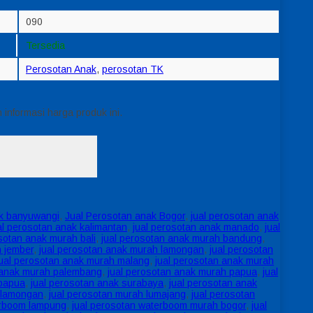
090
Tersedia
Perosotan Anak
,
perosotan TK
informasi harga produk ini.
ak banyuwangi
,
Jual Perosotan anak Bogor
,
jual perosotan anak
al perosotan anak kalimantan
,
jual perosotan anak manado
,
jual
sotan anak murah bali
,
jual perosotan anak murah bandung
,
h jember
,
jual perosotan anak murah lamongan
,
jual perosotan
jual perosotan anak murah malang
,
jual perosotan anak murah
 anak murah palembang
,
jual perosotan anak murah papua
,
jual
 papua
,
jual perosotan anak surabaya
,
jual perosotan anak
 lamongan
,
jual perosotan murah lumajang
,
jual perosotan
erboom lampung
,
jual perosotan waterboom murah bogor
,
jual