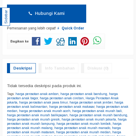
Sidebar
Hubungi Kami
Pemesanan yang lebih cepat!
Quick Order
Bagikan ke
Deskripsi
Info Tambahan
Diskusi (0)
Tidak tersedia deskripsi pada produk ini.
Tags:
harga perosotan anak ambon
,
harga perosotan anak bandung
,
harga
perosotan anak bogor
,
harga perosotan anak cirebon
,
Harga Perosotan Anak
jakarta
,
harga perosotan anak jawa timur
,
harga perosotan anak jember
,
harga
perosotan anak kalimantan
,
harga perosotan anak makasar
,
harga perosotan anak
medan
,
harga perosotan anak murah aceh
,
harga perosotan anak murah bali
,
harga perosotan anak murah balikpapan
,
harga perosotan anak murah bandung
,
harga perosotan anak murah gresik
,
harga perosotan anak murah jakarta
,
harga
perosotan anak murah lampung
,
harga perosotan anak murah lombok
,
harga
perosotan anak murah malang
,
harga perosotan anak murah manado
,
harga
perosotan anak murah mataram
,
harga perosotan anak murah medan
,
harga