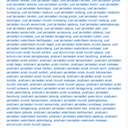
perosotan bekasi
,
jual perosotan bogor
,
jual perosotan demak
,
jual perosotan gresik
,
jual perosotan jakarta
,
jual perosotan jember
,
jual perosotan kediri
,
jual perosotan
kudus
,
jual perosotan lamongan
,
jual perosotan lampung
,
jual perosotan
lumajang
,
jual perosotan madura
,
jual perosotan malang
,
jual perosotan mataram
,
jual perosotan medan
,
jual perosotan murag gresik
,
jual perosotan murah
lamongan
,
jual perosotan murah lumajang
,
jual perosotan murah malang
,
jual
perosotan murah samarinda
,
jual perosotan padang
,
jual perosotan palangkaraya
,
jual perosotan palembang
,
jual perosotan papua
,
jual perosotan pati
,
jual
perosotan samarinda
,
jual perosotan semarang
,
jual perosotan sidoarjo
,
jual
perosotan surabaya
,
jual perosotan tanggerang
,
jual perosotan tuban
,
jual
perosotan waterboom balikpapan
,
jual perosotan waterboom lampung
,
jual
perosotan waterboom murah bogor
,
jual perosotan waterboom murah papua
,
jual
perosotan waterboom palembang
,
jual perosotan watreboom amkasar
,
jual
seluncuran anak murah ambon
,
jual seluncuran anak murah papua
,
jual
seluncuran anak palngkaraya
,
produen perosotan anak bandung
,
produsen
perosotan anak ambon
,
produsen perosotan anak banjarmasin
,
produsen perosotan
anak bogor
,
produsen perosotan anak cirebon
,
produsen perosotan anak makasar
,
produsen perosotan anak medan
,
produsen perosotan anak murah aceh
,
produsen
perosotan anak murah ambon
,
produsen perosotan anak murah kalimantan
,
produsen perosotan anak murah lampung
,
produsen perosotan anak murah
lombok
,
produsen perosotan anak murah makasar
,
produsen perosotan anak
murah manado
,
produsen perosotan anak murah papua
,
produsen perosotan anak
murah sulawesi
,
produsen perosotan anak murah tanggerang
,
produsen perosotan
anak palembang
,
produsen perosotan anak surabaya
,
produsen perosotan
bandung
,
produsen perosotan jakarta
,
produsen perosotan jawa timur
,
produsen
perosotan murah banjarmasin
,
produsen perosotan murah palangkaraya
,
produsen perosotan murah samarinda
,
produsen perosotan surabaya
,
produsen
perosotan tanggerang
,
produsen perosotan waterboom bali
,
produsen perosotan
waterboom jakarta
,
produsen perosotan waterboom kalimantan
,
produsen
perosotan waterboom manado
,
produsen perosotan waterboom padang
,
produsen
perosotan waterboom palembang
,
produsen perosotan wateroom makasar
,
seluncuran anak murah papua