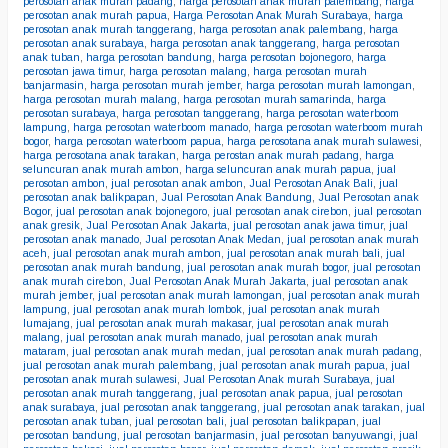
perosotan anak murah padang
,
harga perosotan anak murah palembang
,
harga
perosotan anak murah papua
,
Harga Perosotan Anak Murah Surabaya
,
harga
perosotan anak murah tanggerang
,
harga perosotan anak palembang
,
harga
perosotan anak surabaya
,
harga perosotan anak tanggerang
,
harga perosotan
anak tuban
,
harga perosotan bandung
,
harga perosotan bojonegoro
,
harga
perosotan jawa timur
,
harga perosotan malang
,
harga perosotan murah
banjarmasin
,
harga perosotan murah jember
,
harga perosotan murah lamongan
,
harga perosotan murah malang
,
harga perosotan murah samarinda
,
harga
perosotan surabaya
,
harga perosotan tanggerang
,
harga perosotan waterboom
lampung
,
harga perosotan waterboom manado
,
harga perosotan waterboom murah
bogor
,
harga perosotan waterboom papua
,
harga perosotana anak murah sulawesi
,
harga perosotana anak tarakan
,
harga perostan anak murah padang
,
harga
seluncuran anak murah ambon
,
harga seluncuran anak murah papua
,
jual
perosotan ambon
,
jual perosotan anak ambon
,
Jual Perosotan Anak Bali
,
jual
perosotan anak balikpapan
,
Jual Perosotan Anak Bandung
,
Jual Perosotan anak
Bogor
,
jual perosotan anak bojonegoro
,
jual perosotan anak cirebon
,
jual perosotan
anak gresik
,
Jual Perosotan Anak Jakarta
,
jual perosotan anak jawa timur
,
jual
perosotan anak manado
,
Jual perosotan Anak Medan
,
jual perosotan anak murah
aceh
,
jual perosotan anak murah ambon
,
jual perosotan anak murah bali
,
jual
perosotan anak murah bandung
,
jual perosotan anak murah bogor
,
jual perosotan
anak murah cirebon
,
Jual Perosotan Anak Murah Jakarta
,
jual perosotan anak
murah jember
,
jual perosotan anak murah lamongan
,
jual perosotan anak murah
lampung
,
jual perosotan anak murah lombok
,
jual perosotan anak murah
lumajang
,
jual perosotan anak murah makasar
,
jual perosotan anak murah
malang
,
jual perosotan anak murah manado
,
jual perosotan anak murah
mataram
,
jual perosotan anak murah medan
,
jual perosotan anak murah padang
,
jual perosotan anak murah palembang
,
jual perosotan anak murah papua
,
jual
perosotan anak murah sulawesi
,
Jual Perosotan Anak murah Surabaya
,
jual
perosotan anak murah tanggerang
,
jual perosotan anak papua
,
jual perosotan
anak surabaya
,
jual perosotan anak tanggerang
,
jual perosotan anak tarakan
,
jual
perosotan anak tuban
,
jual perosotan bali
,
jual perosotan balikpapan
,
jual
perosotan bandung
,
jual perosotan banjarmasin
,
jual perosotan banyuwangi
,
jual