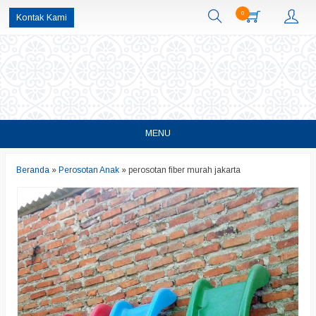
0
Kontak Kami
MENU
Beranda
»
Perosotan Anak
»
perosotan fiber murah jakarta