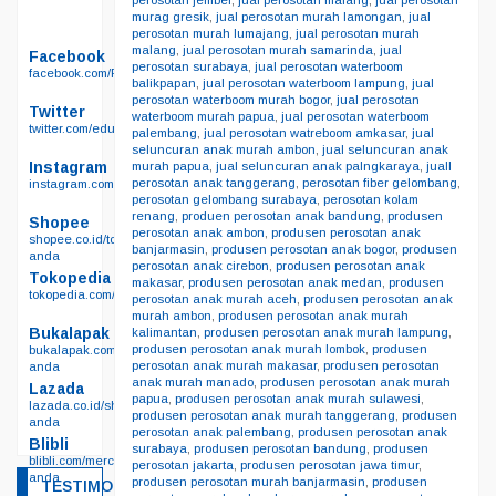
perosotan jember
,
jual perosotan malang
,
jual perosotan
murag gresik
,
jual perosotan murah lamongan
,
jual
perosotan murah lumajang
,
jual perosotan murah
malang
,
jual perosotan murah samarinda
,
jual
Facebook
perosotan surabaya
,
jual perosotan waterboom
facebook.com/Permainanedukasi.net
balikpapan
,
jual perosotan waterboom lampung
,
jual
perosotan waterboom murah bogor
,
jual perosotan
Twitter
waterboom murah papua
,
jual perosotan waterboom
twitter.com/edukasisby
palembang
,
jual perosotan watreboom amkasar
,
jual
seluncuran anak murah ambon
,
jual seluncuran anak
Instagram
murah papua
,
jual seluncuran anak palngkaraya
,
juall
perosotan anak tanggerang
,
perosotan fiber gelombang
,
instagram.com/permainan_edukasi_surabaya/
perosotan gelombang surabaya
,
perosotan kolam
renang
,
produen perosotan anak bandung
,
produsen
Shopee
perosotan anak ambon
,
produsen perosotan anak
shopee.co.id/toko-
banjarmasin
,
produsen perosotan anak bogor
,
produsen
anda
perosotan anak cirebon
,
produsen perosotan anak
Tokopedia
makasar
,
produsen perosotan anak medan
,
produsen
tokopedia.com/edutoyssurabaya
perosotan anak murah aceh
,
produsen perosotan anak
murah ambon
,
produsen perosotan anak murah
Bukalapak
kalimantan
,
produsen perosotan anak murah lampung
,
produsen perosotan anak murah lombok
,
produsen
bukalapak.com/lapak-
perosotan anak murah makasar
,
produsen perosotan
anda
anak murah manado
,
produsen perosotan anak murah
Lazada
papua
,
produsen perosotan anak murah sulawesi
,
lazada.co.id/shop/toko-
produsen perosotan anak murah tanggerang
,
produsen
anda
perosotan anak palembang
,
produsen perosotan anak
Blibli
surabaya
,
produsen perosotan bandung
,
produsen
blibli.com/merchant/toko-
perosotan jakarta
,
produsen perosotan jawa timur
,
anda
produsen perosotan murah banjarmasin
,
produsen
TESTIMONIAL