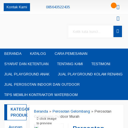
Kontak Kami
085643522435
085230550048
085643522435
oketheme
okethemeid
permainanedukasisby@gmail.com
BERANDA
KATALOG
CARA PEMESANAN
SYARAT DAN KETENTUAN
TENTANG KAMI
TESTIMONI
JUAL PLAYGROUND ANAK
JUAL PLAYGROUND KOLAM RENANG
JUAL PEROSOTAN INDOOR DAN OUTDOOR
TIPS MEMILIH KONTRAKTOR WATERBOOM
KATEGORI
Beranda
»
Perosotan Gelombang
»
Perosotan
PRODUK
Gelombang Outdoor Murah
click image
to preview
Ayunan