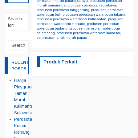
perosotan murah palangkaraya
,
produsen perosotan
murah samarinda
,
produsen perosotan surabaya
,
produsen perosotan tanggerang
,
produsen perosotan
waterboom bali
,
produsen perosotan waterboom jakarta
,
Search
produsen perosotan waterboom kalimantan
,
produsen
perosotan waterboom manado
,
produsen perosotan
for:
waterboom padang
,
produsen perosotan waterboom
palembang
,
produsen perosotan wateroom makasar
,
seluncuran anak murah papua
Produk Terkait
RECENT
POSTS
Harga
Playground
Taman
Murah
Kalimantan
Sulawesi
Perosotan
Kolam
Renang