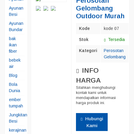
Perosotan
Gelombang
Ayunan
Besi
Outdoor Murah
Ayunan
Kode
kode 07
Bundar
bak
Stok
Tersedia
ikan
Kategori
Perosotan
fiber
Gelombang
bebek
air
INFO
Blog
HARGA
Bola
Silahkan menghubungi
Dunia
kontak kami untuk
mendapatkan informasi
ember
harga produk ini.
tumpah
Jungkitan
Hubungi
Besi
Kami
kerajinan