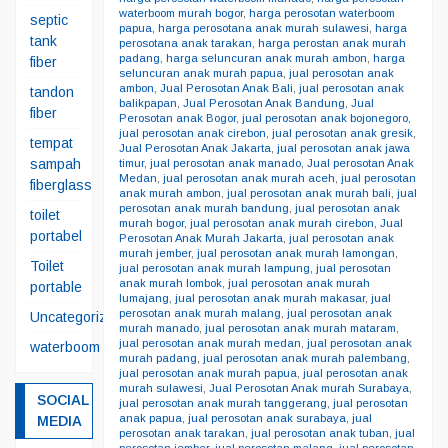
waterboom murah bogor
,
harga perosotan waterboom
septic
papua
,
harga perosotana anak murah sulawesi
,
harga
tank
perosotana anak tarakan
,
harga perostan anak murah
padang
,
harga seluncuran anak murah ambon
,
harga
fiber
seluncuran anak murah papua
,
jual perosotan anak
ambon
,
Jual Perosotan Anak Bali
,
jual perosotan anak
tandon
balikpapan
,
Jual Perosotan Anak Bandung
,
Jual
fiber
Perosotan anak Bogor
,
jual perosotan anak bojonegoro
,
jual perosotan anak cirebon
,
jual perosotan anak gresik
,
tempat
Jual Perosotan Anak Jakarta
,
jual perosotan anak jawa
sampah
timur
,
jual perosotan anak manado
,
Jual perosotan Anak
Medan
,
jual perosotan anak murah aceh
,
jual perosotan
fiberglass
anak murah ambon
,
jual perosotan anak murah bali
,
jual
perosotan anak murah bandung
,
jual perosotan anak
toilet
murah bogor
,
jual perosotan anak murah cirebon
,
Jual
portabel
Perosotan Anak Murah Jakarta
,
jual perosotan anak
murah jember
,
jual perosotan anak murah lamongan
,
Toilet
jual perosotan anak murah lampung
,
jual perosotan
anak murah lombok
,
jual perosotan anak murah
portable
lumajang
,
jual perosotan anak murah makasar
,
jual
perosotan anak murah malang
,
jual perosotan anak
Uncategorized
murah manado
,
jual perosotan anak murah mataram
,
jual perosotan anak murah medan
,
jual perosotan anak
waterboom
murah padang
,
jual perosotan anak murah palembang
,
jual perosotan anak murah papua
,
jual perosotan anak
murah sulawesi
,
Jual Perosotan Anak murah Surabaya
,
SOCIAL
jual perosotan anak murah tanggerang
,
jual perosotan
anak papua
,
jual perosotan anak surabaya
,
jual
MEDIA
perosotan anak tarakan
,
jual perosotan anak tuban
,
jual