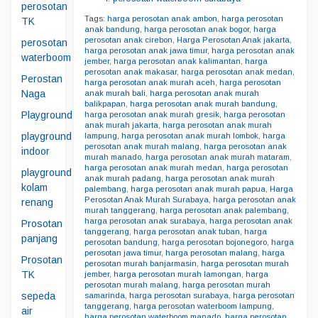
perosotan
Tags:
harga perosotan anak ambon
,
harga perosotan
TK
anak bandung
,
harga perosotan anak bogor
,
harga
perosotan anak cirebon
,
Harga Perosotan Anak jakarta
,
perosotan
harga perosotan anak jawa timur
,
harga perosotan anak
waterboom
jember
,
harga perosotan anak kalimantan
,
harga
perosotan anak makasar
,
harga perosotan anak medan
,
Perostan
harga perosotan anak murah aceh
,
harga perosotan
Naga
anak murah bali
,
harga perosotan anak murah
balikpapan
,
harga perosotan anak murah bandung
,
Playground
harga perosotan anak murah gresik
,
harga perosotan
anak murah jakarta
,
harga perosotan anak murah
playground
lampung
,
harga perosotan anak murah lombok
,
harga
perosotan anak murah malang
,
harga perosotan anak
indoor
murah manado
,
harga perosotan anak murah mataram
,
harga perosotan anak murah medan
,
harga perosotan
playground
anak murah padang
,
harga perosotan anak murah
kolam
palembang
,
harga perosotan anak murah papua
,
Harga
Perosotan Anak Murah Surabaya
,
harga perosotan anak
renang
murah tanggerang
,
harga perosotan anak palembang
,
harga perosotan anak surabaya
,
harga perosotan anak
Prosotan
tanggerang
,
harga perosotan anak tuban
,
harga
panjang
perosotan bandung
,
harga perosotan bojonegoro
,
harga
perosotan jawa timur
,
harga perosotan malang
,
harga
Prosotan
perosotan murah banjarmasin
,
harga perosotan murah
TK
jember
,
harga perosotan murah lamongan
,
harga
perosotan murah malang
,
harga perosotan murah
sepeda
samarinda
,
harga perosotan surabaya
,
harga perosotan
tanggerang
,
harga perosotan waterboom lampung
,
air
harga perosotan waterboom manado
,
harga perosotan