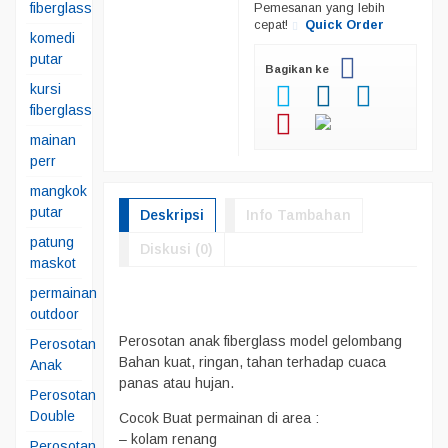
fiberglass
Pemesanan yang lebih
cepat!
Quick Order
komedi
putar
Bagikan ke
kursi
fiberglass
mainan
perr
mangkok
putar
Deskripsi
Info Tambahan
patung
Diskusi (0)
maskot
permainan
outdoor
Perosotan anak fiberglass model gelombang
Perosotan
Bahan kuat, ringan, tahan terhadap cuaca
Anak
panas atau hujan.
Perosotan
Double
Cocok Buat permainan di area :
– kolam renang
Perosotan