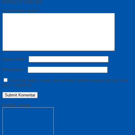
bintang (*) wajib diisi.
Isi komentar Anda
*
Nama Anda
*
Email Anda
*
Save my name, email, and website in this browser for the next
time I comment.
Produk Terkait