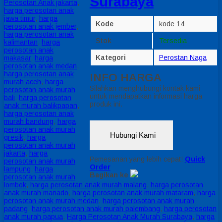
Surabaya
Perosotan Anak jakarta
,
harga perosotan anak
jawa timur
,
harga
Kode
kode 14
perosotan anak jember
,
harga perosotan anak
Stok
Tersedia
kalimantan
,
harga
perosotan anak
Kategori
Perostan Naga
makasar
,
harga
perosotan anak medan
,
harga perosotan anak
INFO HARGA
murah aceh
,
harga
Silahkan menghubungi kontak kami
perosotan anak murah
untuk mendapatkan informasi harga
bali
,
harga perosotan
produk ini.
anak murah balikpapan
,
harga perosotan anak
murah bandung
,
harga
perosotan anak murah
Hubungi Kami
gresik
,
harga
perosotan anak murah
jakarta
,
harga
Pemesanan yang lebih cepat!
Quick
perosotan anak murah
Order
lampung
,
harga
Bagikan ke
perosotan anak murah
lombok
,
harga perosotan anak murah malang
,
harga perosotan
anak murah manado
,
harga perosotan anak murah mataram
,
harga
perosotan anak murah medan
,
harga perosotan anak murah
padang
,
harga perosotan anak murah palembang
,
harga perosotan
anak murah papua
,
Harga Perosotan Anak Murah Surabaya
,
harga