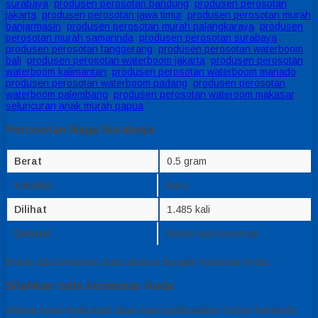
surabaya
,
produsen perosotan bandung
,
produsen perosotan
jakarta
,
produsen perosotan jawa timur
,
produsen perosotan murah
banjarmasin
,
produsen perosotan murah palangkaraya
,
produsen
perosotan murah samarinda
,
produsen perosotan surabaya
,
produsen perosotan tanggerang
,
produsen perosotan waterboom
bali
,
produsen perosotan waterboom jakarta
,
produsen perosotan
waterboom kalimantan
,
produsen perosotan waterboom manado
,
produsen perosotan waterboom padang
,
produsen perosotan
waterboom palembang
,
produsen perosotan wateroom makasar
,
seluncuran anak murah papua
Perosotan Naga Surabaya
Berat
0.5 gram
Kondisi
Baru
Dilihat
1.485 kali
Diskusi
Belum ada komentar
Belum ada komentar, buka diskusi dengan komentar Anda.
Silahkan tulis komentar Anda
Alamat email Anda tidak akan kami publikasikan. Kolom bertanda