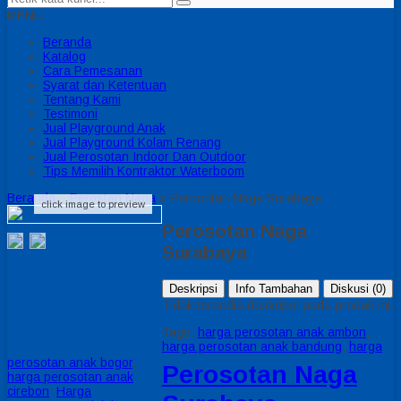
MENU
Beranda
Katalog
Cara Pemesanan
Syarat dan Ketentuan
Tentang Kami
Testimoni
Jual Playground Anak
Jual Playground Kolam Renang
Jual Perosotan Indoor Dan Outdoor
Tips Memilih Kontraktor Waterboom
Beranda
»
Perostan Naga
»
Perosotan Naga Surabaya
click image to preview
Perosotan Naga
Surabaya
Deskripsi
Info Tambahan
Diskusi (0)
Tidak tersedia deskripsi pada produk ini.
Tags:
harga perosotan anak ambon
,
harga perosotan anak bandung
,
harga
perosotan anak bogor
,
Perosotan Naga
harga perosotan anak
cirebon
,
Harga