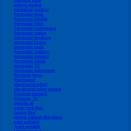
mangkok putar
patung maskot
permainan outdoor
Perosotan Anak
Perosotan Double
Perosotan Fiber
Perosotan Gelombang
Perosotan Indoor
perosotan lengkung
perosotan lorong
perosotan naga
Perosotan Outdoor
perosotan panjang
Perosotan Spiral
perosotan TK
perosotan waterboom
Perostan Naga
Playground
playground indoor
playground kolam renang
Prosotan panjang
Prosotan TK
sepeda air
septic tank fiber
tandon fiber
tempat sampah fiberglass
toilet portabel
Toilet portable