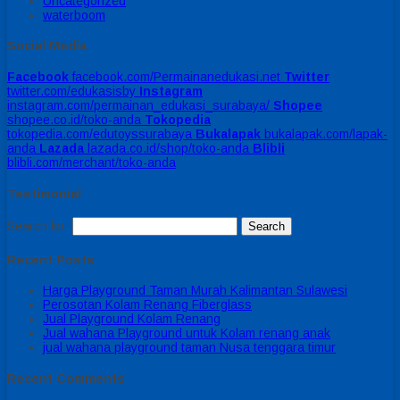
Uncategorized
waterboom
Social Media
Facebook
facebook.com/Permainanedukasi.net
Twitter
twitter.com/edukasisby
Instagram
instagram.com/permainan_edukasi_surabaya/
Shopee
shopee.co.id/toko-anda
Tokopedia
tokopedia.com/edutoyssurabaya
Bukalapak
bukalapak.com/lapak-
anda
Lazada
lazada.co.id/shop/toko-anda
Blibli
blibli.com/merchant/toko-anda
Testimonial
Search for:
Recent Posts
Harga Playground Taman Murah Kalimantan Sulawesi
Perosotan Kolam Renang Fiberglass
Jual Playground Kolam Renang
Jual wahana Playground untuk Kolam renang anak
jual wahana playground taman Nusa tenggara timur
Recent Comments