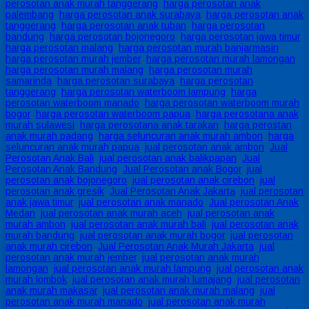
perosotan anak murah tanggerang
,
harga perosotan anak
palembang
,
harga perosotan anak surabaya
,
harga perosotan anak
tanggerang
,
harga perosotan anak tuban
,
harga perosotan
bandung
,
harga perosotan bojonegoro
,
harga perosotan jawa timur
,
harga perosotan malang
,
harga perosotan murah banjarmasin
,
harga perosotan murah jember
,
harga perosotan murah lamongan
,
harga perosotan murah malang
,
harga perosotan murah
samarinda
,
harga perosotan surabaya
,
harga perosotan
tanggerang
,
harga perosotan waterboom lampung
,
harga
perosotan waterboom manado
,
harga perosotan waterboom murah
bogor
,
harga perosotan waterboom papua
,
harga perosotana anak
murah sulawesi
,
harga perosotana anak tarakan
,
harga perostan
anak murah padang
,
harga seluncuran anak murah ambon
,
harga
seluncuran anak murah papua
,
jual perosotan anak ambon
,
Jual
Perosotan Anak Bali
,
jual perosotan anak balikpapan
,
Jual
Perosotan Anak Bandung
,
Jual Perosotan anak Bogor
,
jual
perosotan anak bojonegoro
,
jual perosotan anak cirebon
,
jual
perosotan anak gresik
,
Jual Perosotan Anak Jakarta
,
jual perosotan
anak jawa timur
,
jual perosotan anak manado
,
Jual perosotan Anak
Medan
,
jual perosotan anak murah aceh
,
jual perosotan anak
murah ambon
,
jual perosotan anak murah bali
,
jual perosotan anak
murah bandung
,
jual perosotan anak murah bogor
,
jual perosotan
anak murah cirebon
,
Jual Perosotan Anak Murah Jakarta
,
jual
perosotan anak murah jember
,
jual perosotan anak murah
lamongan
,
jual perosotan anak murah lampung
,
jual perosotan anak
murah lombok
,
jual perosotan anak murah lumajang
,
jual perosotan
anak murah makasar
,
jual perosotan anak murah malang
,
jual
perosotan anak murah manado
,
jual perosotan anak murah