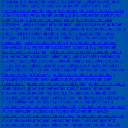
mataram
,
jual perosotan anak murah medan
,
jual perosotan anak
murah padang
,
jual perosotan anak murah palembang
,
jual
perosotan anak murah papua
,
jual perosotan anak murah sulawesi
,
Jual Perosotan Anak murah Surabaya
,
jual perosotan anak murah
tanggerang
,
jual perosotan anak papua
,
jual perosotan anak
surabaya
,
jual perosotan anak tarakan
,
jual perosotan anak tuban
,
jual perosotan jember
,
jual perosotan malang
,
jual perosotan murag
gresik
,
jual perosotan murah lamongan
,
jual perosotan murah
lumajang
,
jual perosotan murah malang
,
jual perosotan murah
samarinda
,
jual perosotan surabaya
,
jual perosotan waterboom
balikpapan
,
jual perosotan waterboom lampung
,
jual perosotan
waterboom murah bogor
,
jual perosotan waterboom murah papua
,
jual perosotan waterboom palembang
,
jual perosotan watreboom
amkasar
,
jual seluncuran anak murah ambon
,
jual seluncuran anak
murah papua
,
jual seluncuran anak palngkaraya
,
juall perosotan
anak tanggerang
,
perosotan Naga murah
,
perosotan naga Outdoor
,
Perosotan Naga Surabaya
,
produen perosotan anak bandung
,
produsen perosotan anak ambon
,
produsen perosotan anak
banjarmasin
,
produsen perosotan anak bogor
,
produsen perosotan
anak cirebon
,
produsen perosotan anak makasar
,
produsen
perosotan anak medan
,
produsen perosotan anak murah aceh
,
produsen perosotan anak murah ambon
,
produsen perosotan anak
murah kalimantan
,
produsen perosotan anak murah lampung
,
produsen perosotan anak murah lombok
,
produsen perosotan anak
murah makasar
,
produsen perosotan anak murah manado
,
produsen perosotan anak murah papua
,
produsen perosotan anak
murah sulawesi
,
produsen perosotan anak murah tanggerang
,
produsen perosotan anak palembang
,
produsen perosotan anak