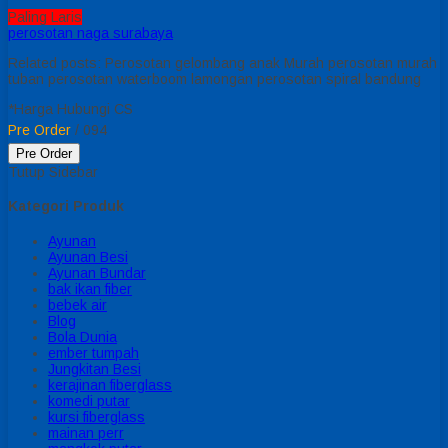
Paling Laris
perosotan naga surabaya
Related posts: Perosotan gelombang anak Murah perosotan murah
tuban perosotan waterboom lamongan perosotan spiral bandung
*Harga Hubungi CS
Pre Order
/ 094
Pre Order
Tutup Sidebar
Kategori Produk
Ayunan
Ayunan Besi
Ayunan Bundar
bak ikan fiber
bebek air
Blog
Bola Dunia
ember tumpah
Jungkitan Besi
kerajinan fiberglass
komedi putar
kursi fiberglass
mainan perr