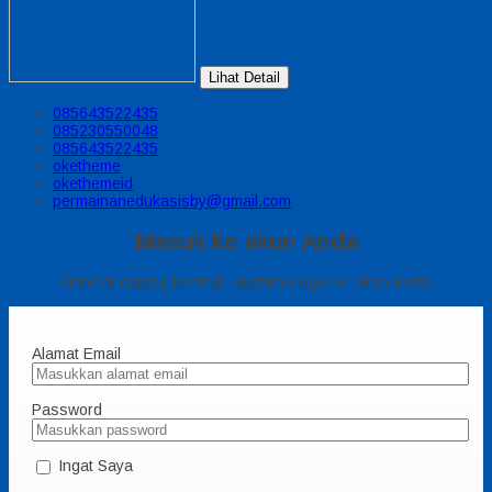
Lihat Detail
085643522435
085230550048
085643522435
oketheme
okethemeid
permainanedukasisby@gmail.com
Masuk ke akun Anda
Selamat datang kembali, silahkan login ke akun Anda.
Alamat Email
Password
Ingat Saya