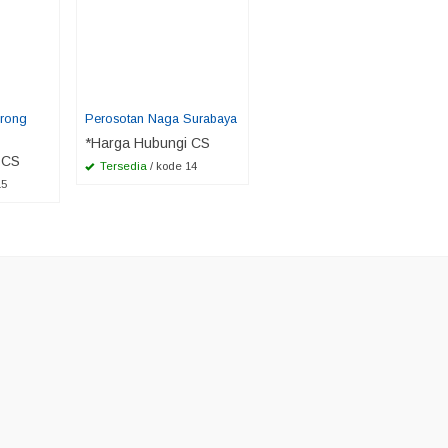
orong
Perosotan Naga Surabaya
*Harga Hubungi CS
 CS
Tersedia
/ kode 14
15