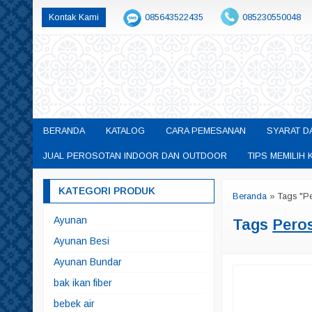
Kontak Kami
085643522435
085230550048
permainanedukasisby@gmail.com
BERANDA
KATALOG
CARA PEMESANAN
SYARAT D
JUAL PEROSOTAN INDOOR DAN OUTDOOR
TIPS MEMILI
KATEGORI PRODUK
Beranda
»
Tags "P
Ayunan
Tags
Pero
Ayunan Besi
Ayunan Bundar
bak ikan fiber
bebek air