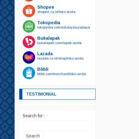
Shopee
shopee.co.id/toko-anda
Tokopedia
tokopedia.com/edutoyssurabaya
Bukalapak
bukalapak.com/lapak-anda
Lazada
lazada.co.id/shop/toko-anda
Blibli
blibli.com/merchant/toko-anda
TESTIMONIAL
Search for: