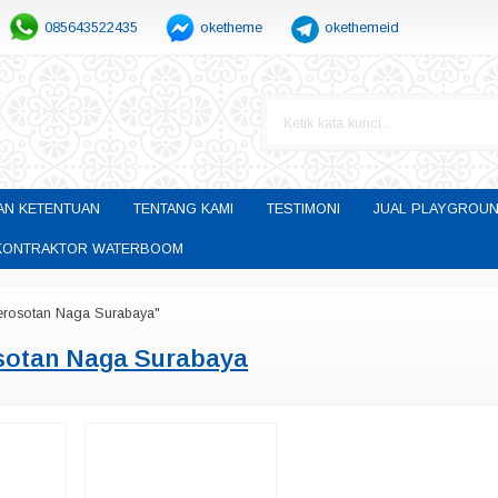
085643522435
oketheme
okethemeid
AN KETENTUAN
TENTANG KAMI
TESTIMONI
JUAL PLAYGROUN
H KONTRAKTOR WATERBOOM
erosotan Naga Surabaya"
sotan Naga Surabaya