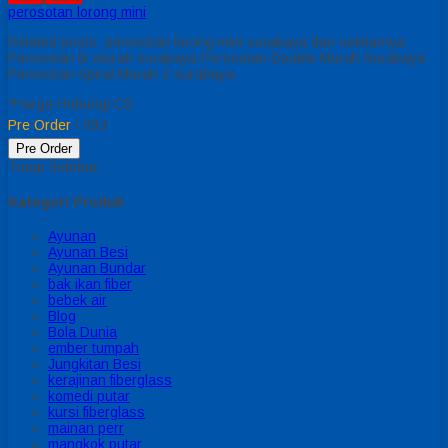
perosotan lorong mini
Related posts: perosotan lorong mini surabaya dan sekitarnya
Perosotan tk murah surabaya Perosotan Double Murah Surabaya
Perosotan Spiral Murah 2 surabaya
*Harga Hubungi CS
Pre Order
/ 093
Pre Order
Tutup Sidebar
Kategori Produk
Ayunan
Ayunan Besi
Ayunan Bundar
bak ikan fiber
bebek air
Blog
Bola Dunia
ember tumpah
Jungkitan Besi
kerajinan fiberglass
komedi putar
kursi fiberglass
mainan perr
mangkok putar