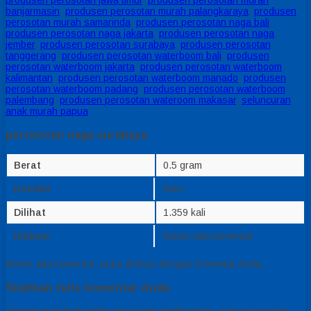
produsen perosotan jawa timur
,
produsen perosotan murah
banjarmasin
,
produsen perosotan murah palangkaraya
,
produsen
perosotan murah samarinda
,
produsen perosotan naga bali
,
produsen perosotan naga jakarta
,
produsen perosotan naga
jember
,
produsen perosotan surabaya
,
produsen perosotan
tanggerang
,
produsen perosotan waterboom bali
,
produsen
perosotan waterboom jakarta
,
produsen perosotan waterboom
kalimantan
,
produsen perosotan waterboom manado
,
produsen
perosotan waterboom padang
,
produsen perosotan waterboom
palembang
,
produsen perosotan wateroom makasar
,
seluncuran
anak murah papua
perosotan naga surabaya
Berat
0.5 gram
Kondisi
Baru
Dilihat
1.359 kali
Diskusi
Belum ada komentar
Belum ada komentar, buka diskusi dengan komentar Anda.
Silahkan tulis komentar Anda
Alamat email Anda tidak akan kami publikasikan. Kolom bertanda