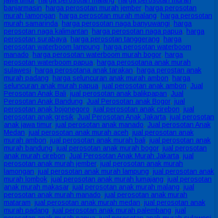
jawa timur
,
harga perosotan malang
,
harga perosotan murah
banjarmasin
,
harga perosotan murah jember
,
harga perosotan
murah lamongan
,
harga perosotan murah malang
,
harga perosotan
murah samarinda
,
harga perosotan naga banyuwangi
,
harga
perosotan naga kalimantan
,
harga perosotan naga papua
,
harga
perosotan surabaya
,
harga perosotan tanggerang
,
harga
perosotan waterboom lampung
,
harga perosotan waterboom
manado
,
harga perosotan waterboom murah bogor
,
harga
perosotan waterboom papua
,
harga perosotana anak murah
sulawesi
,
harga perosotana anak tarakan
,
harga perostan anak
murah padang
,
harga seluncuran anak murah ambon
,
harga
seluncuran anak murah papua
,
jual perosotan anak ambon
,
Jual
Perosotan Anak Bali
,
jual perosotan anak balikpapan
,
Jual
Perosotan Anak Bandung
,
Jual Perosotan anak Bogor
,
jual
perosotan anak bojonegoro
,
jual perosotan anak cirebon
,
jual
perosotan anak gresik
,
Jual Perosotan Anak Jakarta
,
jual perosotan
anak jawa timur
,
jual perosotan anak manado
,
Jual perosotan Anak
Medan
,
jual perosotan anak murah aceh
,
jual perosotan anak
murah ambon
,
jual perosotan anak murah bali
,
jual perosotan anak
murah bandung
,
jual perosotan anak murah bogor
,
jual perosotan
anak murah cirebon
,
Jual Perosotan Anak Murah Jakarta
,
jual
perosotan anak murah jember
,
jual perosotan anak murah
lamongan
,
jual perosotan anak murah lampung
,
jual perosotan anak
murah lombok
,
jual perosotan anak murah lumajang
,
jual perosotan
anak murah makasar
,
jual perosotan anak murah malang
,
jual
perosotan anak murah manado
,
jual perosotan anak murah
mataram
,
jual perosotan anak murah medan
,
jual perosotan anak
murah padang
,
jual perosotan anak murah palembang
,
jual