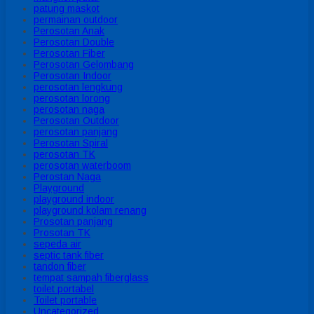
patung maskot
permainan outdoor
Perosotan Anak
Perosotan Double
Perosotan Fiber
Perosotan Gelombang
Perosotan Indoor
perosotan lengkung
perosotan lorong
perosotan naga
Perosotan Outdoor
perosotan panjang
Perosotan Spiral
perosotan TK
perosotan waterboom
Perostan Naga
Playground
playground indoor
playground kolam renang
Prosotan panjang
Prosotan TK
sepeda air
septic tank fiber
tandon fiber
tempat sampah fiberglass
toilet portabel
Toilet portable
Uncategorized