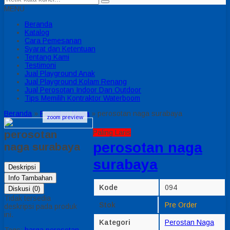
MENU
Beranda
Katalog
Cara Pemesanan
Syarat dan Ketentuan
Tentang Kami
Testimoni
Jual Playground Anak
Jual Playground Kolam Renang
Jual Perosotan Indoor Dan Outdoor
Tips Memilih Kontraktor Waterboom
Beranda
»
Perostan Naga
»
perosotan naga surabaya
zoom preview
perosotan
Paling Laris
perosotan naga
naga surabaya
surabaya
Deskripsi
Info Tambahan
Kode
094
Diskusi (0)
Tidak tersedia
Stok
Pre Order
deskripsi pada produk
ini.
Kategori
Perostan Naga