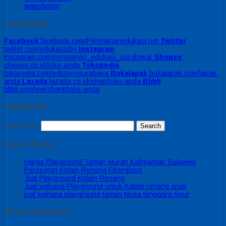
waterboom
Social Media
Facebook
facebook.com/Permainanedukasi.net
Twitter
twitter.com/edukasisby
Instagram
instagram.com/permainan_edukasi_surabaya/
Shopee
shopee.co.id/toko-anda
Tokopedia
tokopedia.com/edutoyssurabaya
Bukalapak
bukalapak.com/lapak-
anda
Lazada
lazada.co.id/shop/toko-anda
Blibli
blibli.com/merchant/toko-anda
Testimonial
Search for:
Recent Posts
Harga Playground Taman Murah Kalimantan Sulawesi
Perosotan Kolam Renang Fiberglass
Jual Playground Kolam Renang
Jual wahana Playground untuk Kolam renang anak
jual wahana playground taman Nusa tenggara timur
Recent Comments