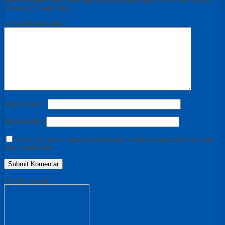
bintang (*) wajib diisi.
Isi komentar Anda
*
Nama Anda
*
Email Anda
*
Save my name, email, and website in this browser for the next
time I comment.
Produk Terkait