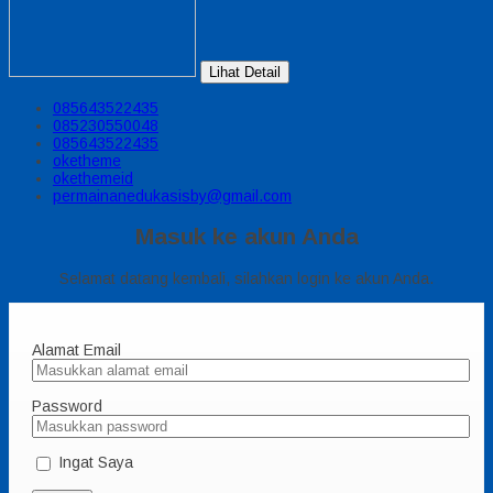
Lihat Detail
085643522435
085230550048
085643522435
oketheme
okethemeid
permainanedukasisby@gmail.com
Masuk ke akun Anda
Selamat datang kembali, silahkan login ke akun Anda.
Alamat Email
Password
Ingat Saya