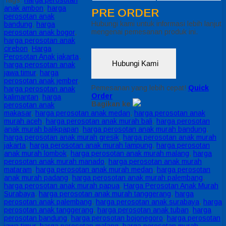
Tags:
harga perosotan
anak ambon
,
harga
PRE ORDER
perosotan anak
Hubungi kami untuk informasi lebih lanjut
bandung
,
harga
mengenai pemesanan produk ini.
perosotan anak bogor
,
harga perosotan anak
cirebon
,
Harga
Perosotan Anak jakarta
,
Hubungi Kami
harga perosotan anak
jawa timur
,
harga
perosotan anak jember
,
Pemesanan yang lebih cepat!
Quick
harga perosotan anak
Order
kalimantan
,
harga
Bagikan ke
perosotan anak
makasar
,
harga perosotan anak medan
,
harga perosotan anak
murah aceh
,
harga perosotan anak murah bali
,
harga perosotan
anak murah balikpapan
,
harga perosotan anak murah bandung
,
harga perosotan anak murah gresik
,
harga perosotan anak murah
jakarta
,
harga perosotan anak murah lampung
,
harga perosotan
anak murah lombok
,
harga perosotan anak murah malang
,
harga
perosotan anak murah manado
,
harga perosotan anak murah
mataram
,
harga perosotan anak murah medan
,
harga perosotan
anak murah padang
,
harga perosotan anak murah palembang
,
harga perosotan anak murah papua
,
Harga Perosotan Anak Murah
Surabaya
,
harga perosotan anak murah tanggerang
,
harga
perosotan anak palembang
,
harga perosotan anak surabaya
,
harga
perosotan anak tanggerang
,
harga perosotan anak tuban
,
harga
perosotan bandung
,
harga perosotan bojonegoro
,
harga perosotan