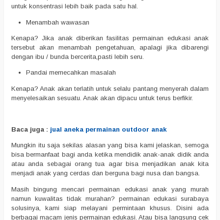
untuk konsentrasi lebih baik pada satu hal.
Menambah wawasan
Kenapa? Jika anak diberikan fasilitas permainan edukasi anak
tersebut akan menambah pengetahuan, apalagi jika dibarengi
dengan ibu / bunda bercerita,pasti lebih seru.
Pandai memecahkan masalah
Kenapa? Anak akan terlatih untuk selalu pantang menyerah dalam
menyelesaikan sesuatu. Anak akan dipacu untuk terus berfikir.
Baca juga :
jual aneka permainan outdoor anak
Mungkin itu saja sekilas alasan yang bisa kami jelaskan, semoga
bisa bermanfaat bagi anda ketika mendidik anak-anak didik anda
atau anda sebagai orang tua agar bisa menjadikan anak kita
menjadi anak yang cerdas dan berguna bagi nusa dan bangsa.
Masih bingung mencari permainan edukasi anak yang murah
namun kuwalitas tidak murahan? permainan edukasi surabaya
solusinya, kami siap melayani permintaan khusus. Disini ada
berbagai macam jenis permainan edukasi. Atau bisa langsung cek