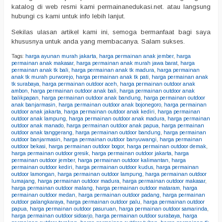
katalog di web resmi kami permainanedukasi.net. atau langsung
hubungi cs kami untuk info lebih lanjut.
Sekilas ulasan artikel kami ini, semoga bermanfaat bagi saya
khususnya untuk anda yang membacanya. Salam sukses.
Tags:
harga ayunan murah jakarta
,
harga permainan anak jember
,
harga
permainan anak makasar
,
harga permainan anak murah jawa barat
,
harga
permainan anak tk bali
,
harga permainan anak tk madura
,
harga permainan
anak tk murah purworejo
,
harga permainan anak tk pati
,
harga permainan anak
tk surabaya
,
harga permainan outdoor aceh
,
harga permainan outdoor anak
ambon
,
harga permainan outdoor anak bali
,
harga permainan outdoor anak
balikpapan
,
harga permainan outdoor anak bandung
,
harga permainan outdoor
anak banjarmasin
,
harga permainan outdoor anak bojonegoro
,
harga permainan
outdoor anak jakarta
,
harga permainan outdoor anak kediri
,
harga permainan
outdoor anak lampung
,
harga permainan outdoor anak madura
,
harga permainan
outdoor anak manado
,
harga permainan outdoor anak papua
,
harga permainan
outdoor anak tanggerang
,
harga permainan outdoor bandung
,
harga permainan
outdoor banjarmasin
,
harga permainan outdoor banyuwangi
,
harga permainan
outdoor bekasi
,
harga permainan outdoor bogor
,
harga permainan outdoor demak
,
harga permainan outdoor gresik
,
harga permainan outdoor jakarta
,
harga
permainan outdoor jember
,
harga permainan outdoor kalimantan
,
harga
permainan outdoor kediri
,
harga permainan outdoor kudus
,
harga permainan
outdoor lamongan
,
harga permainan outdoor lampung
,
harga permainan outdoor
lumajang
,
harga permainan outdoor madura
,
harga permainan outdoor makasar
,
harga permainan outdoor malang
,
harga permainan outdoor mataram
,
harga
permainan outdoor medan
,
harga permainan outdoor padang
,
harga permainan
outdoor palangkaraya
,
harga permainan outdoor palu
,
harga permainan outdoor
papua
,
harga permainan outdoor pasuruan
,
harga permainan outdoor samarinda
,
harga permainan outdoor sidoarjo
,
harga permainan outdoor surabaya
,
harga