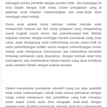
hubungan antara pendidik dengan peserta didik. Jika hubungan ini
bisa terjalin dengan baik maka sistem pengajaran yang di
jalankan akan berjalan menyenangkan dan anak-anak akan
semangat untuk belajar.
Dunia anak adalah dunia bermain, melalui bermain anak
memperoleh banyak hal dari mulai pelajaran yang mengandung
aspek kognitif, sosial, emosi, dan perkembangan fisik. Melalui
kegiatan bermain dengan berbagai macam permainan yang anak
sukai, anak dirangsang untuk berkembang secara umum baik itu
untuk perkembangan berfikir, emosi maupun perkembangan sosial.
Setiap anak mempunyai kemampuan dan ketertarikan tersendiri
terhadap permainan yang disukainya, dengan bermain anak bisa
berimajinasi dan menimbulkan fantasi-fantasi yang akan membuat
anak semakin tertarik dengan mainan tersebut.
Dalam menentukan permainan edukatif orang tua atau pendidik
tidak boleh sembarangan, sebab tidak semua permainan dengan
harga mahal mempunyai nilai pendidikan yang baik misalnya
untuk aspek sosial anda bisa mengajak anak-anak dengan
berjalan-jalan disekitar lingkungan sekolah anak bisa memperoleh