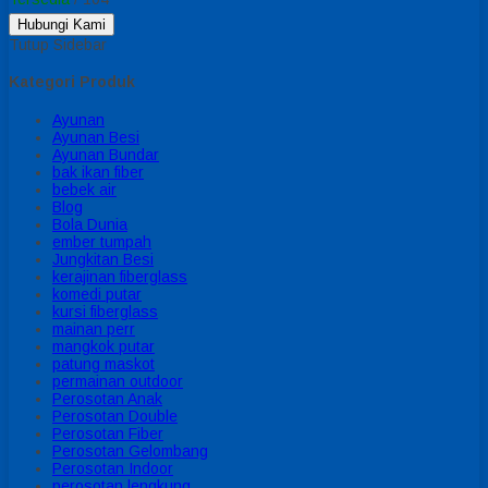
Hubungi Kami
Tutup Sidebar
Kategori Produk
Ayunan
Ayunan Besi
Ayunan Bundar
bak ikan fiber
bebek air
Blog
Bola Dunia
ember tumpah
Jungkitan Besi
kerajinan fiberglass
komedi putar
kursi fiberglass
mainan perr
mangkok putar
patung maskot
permainan outdoor
Perosotan Anak
Perosotan Double
Perosotan Fiber
Perosotan Gelombang
Perosotan Indoor
perosotan lengkung