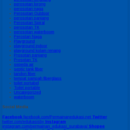
perosotan lorong
perosotan naga
Perosotan Outdoor
perosotan panjang
Perosotan Spiral
perosotan TK
perosotan waterboom
Perostan Naga
Playground
playground indoor
playground kolam renang
Prosotan panjang
Prosotan TK
sepeda air
septic tank fiber
tandon fiber
tempat sampah fiberglass
toilet portabel
Toilet portable
Uncategorized
waterboom
Social Media
Facebook
facebook.com/Permainanedukasi.net
Twitter
twitter.com/edukasisby
Instagram
instagram.com/permainan_edukasi_surabaya/
Shopee