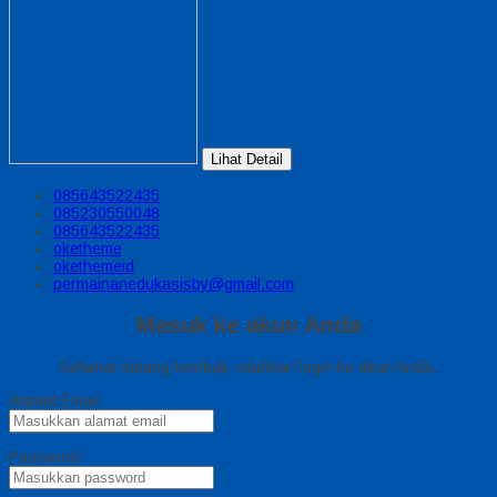
Lihat Detail
085643522435
085230550048
085643522435
oketheme
okethemeid
permainanedukasisby@gmail.com
Masuk ke akun Anda
Selamat datang kembali, silahkan login ke akun Anda.
Alamat Email
Password