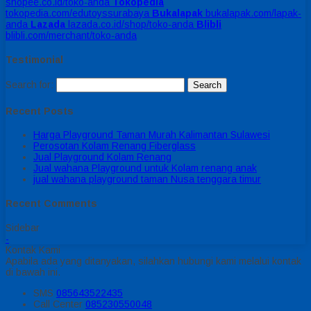
shopee.co.id/toko-anda
Tokopedia
tokopedia.com/edutoyssurabaya
Bukalapak
bukalapak.com/lapak-
anda
Lazada
lazada.co.id/shop/toko-anda
Blibli
blibli.com/merchant/toko-anda
Testimonial
Search for:
Recent Posts
Harga Playground Taman Murah Kalimantan Sulawesi
Perosotan Kolam Renang Fiberglass
Jual Playground Kolam Renang
Jual wahana Playground untuk Kolam renang anak
jual wahana playground taman Nusa tenggara timur
Recent Comments
Sidebar
-
Kontak Kami
Apabila ada yang ditanyakan, silahkan hubungi kami melalui kontak
di bawah ini.
SMS
085643522435
Call Center
085230550048