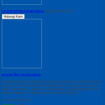
ayunan kereta murah papua
*Harga Hubungi CS
Hubungi Kami
ayunan fiber murah papua
kami produsen permainan tk dan taman bermain , anda bisa pesan
ayunan ini dengan dudukan fiberglass dan jika di luar pulau anda
tidak usah kawatir , ayunan ini knock down , jadi pengiriman lebih
ringan di biaya. info lebih lanjut hub 085230550048
*Harga Hubungi CS
Tersedia
/ 104