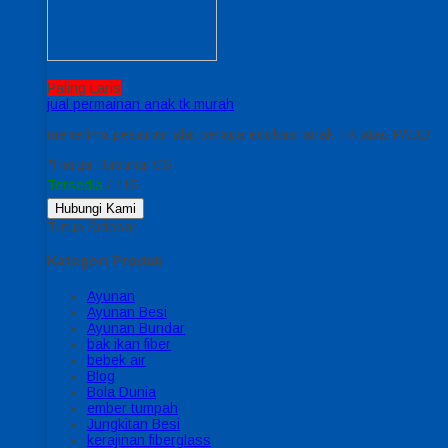
Paling Laris
jual permainan anak tk murah
menerima pesanan alat peraga edukasi anak TK atau PAUD
*Harga Hubungi CS
Tersedia
/ 115
Hubungi Kami
Tutup Sidebar
Kategori Produk
Ayunan
Ayunan Besi
Ayunan Bundar
bak ikan fiber
bebek air
Blog
Bola Dunia
ember tumpah
Jungkitan Besi
kerajinan fiberglass