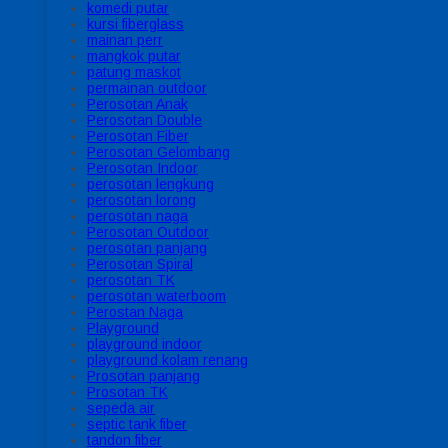
komedi putar
kursi fiberglass
mainan perr
mangkok putar
patung maskot
permainan outdoor
Perosotan Anak
Perosotan Double
Perosotan Fiber
Perosotan Gelombang
Perosotan Indoor
perosotan lengkung
perosotan lorong
perosotan naga
Perosotan Outdoor
perosotan panjang
Perosotan Spiral
perosotan TK
perosotan waterboom
Perostan Naga
Playground
playground indoor
playground kolam renang
Prosotan panjang
Prosotan TK
sepeda air
septic tank fiber
tandon fiber