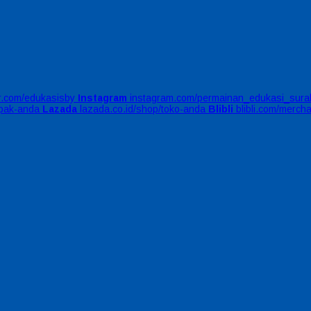
er.com/edukasisby
Instagram
instagram.com/permainan_edukasi_sura
apak-anda
Lazada
lazada.co.id/shop/toko-anda
Blibli
blibli.com/merch