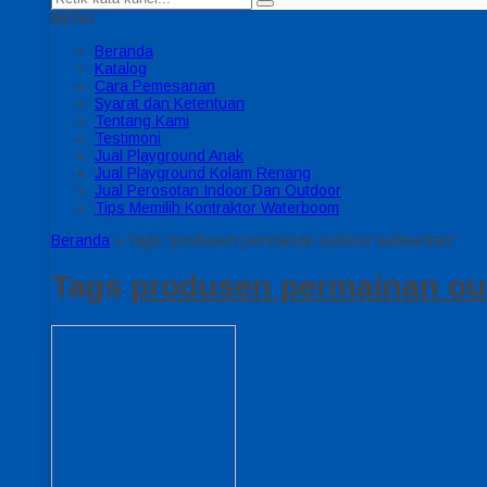
MENU
Beranda
Katalog
Cara Pemesanan
Syarat dan Ketentuan
Tentang Kami
Testimoni
Jual Playground Anak
Jual Playground Kolam Renang
Jual Perosotan Indoor Dan Outdoor
Tips Memilih Kontraktor Waterboom
Beranda
»
Tags "produsen permainan outdoor kalimantan"
Tags
produsen permainan ou