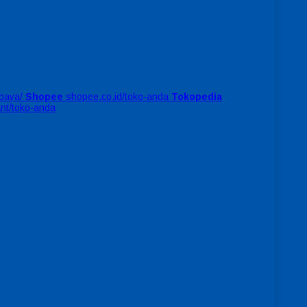
baya/
Shopee
shopee.co.id/toko-anda
Tokopedia
ant/toko-anda