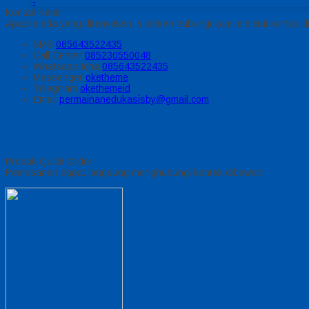
-
Kontak Kami
Apabila ada yang ditanyakan, silahkan hubungi kami melalui kontak di
SMS
085643522435
Call Center
085230550048
Whatsapp
Icha
085643522435
Messenger
oketheme
Telegrram
okethemeid
Email
permainanedukasisby@gmail.com
Produk Quick Order
Pemesanan dapat langsung menghubungi kontak dibawah: