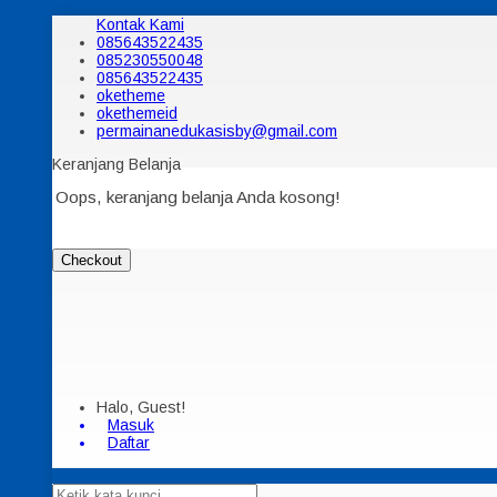
Kontak Kami
085643522435
085230550048
085643522435
oketheme
okethemeid
permainanedukasisby@gmail.com
Keranjang Belanja
Oops, keranjang belanja Anda kosong!
Checkout
Halo, Guest!
Masuk
Daftar