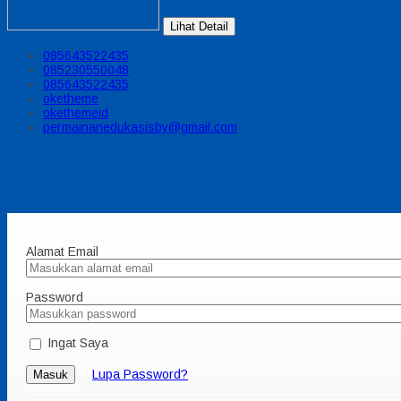
Lihat Detail
085643522435
085230550048
085643522435
oketheme
okethemeid
permainanedukasisby@gmail.com
Alamat Email
Password
Ingat Saya
Lupa Password?
Masuk