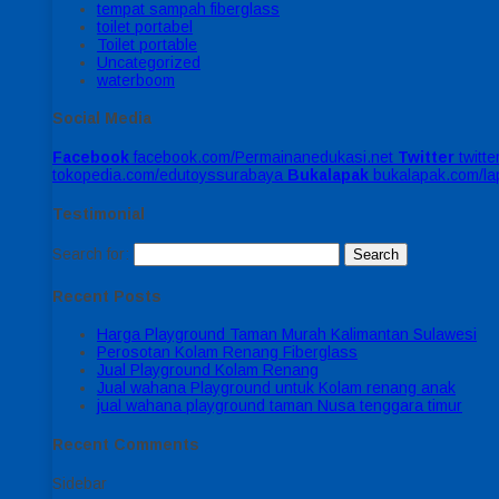
tempat sampah fiberglass
toilet portabel
Toilet portable
Uncategorized
waterboom
Social Media
Facebook
facebook.com/Permainanedukasi.net
Twitter
twitt
tokopedia.com/edutoyssurabaya
Bukalapak
bukalapak.com/l
Testimonial
Search for:
Recent Posts
Harga Playground Taman Murah Kalimantan Sulawesi
Perosotan Kolam Renang Fiberglass
Jual Playground Kolam Renang
Jual wahana Playground untuk Kolam renang anak
jual wahana playground taman Nusa tenggara timur
Recent Comments
Sidebar