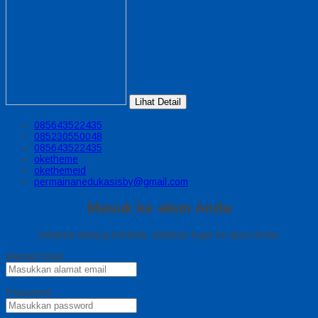
Lihat Detail
085643522435
085230550048
085643522435
oketheme
okethemeid
permainanedukasisby@gmail.com
Masuk ke akun Anda
Selamat datang kembali, silahkan login ke akun Anda.
Alamat Email
Password