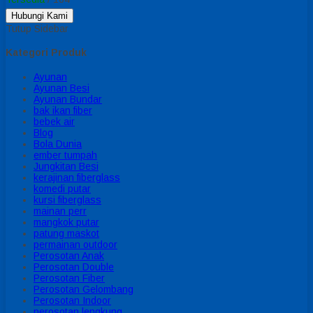
Hubungi Kami
Tutup Sidebar
Kategori Produk
Ayunan
Ayunan Besi
Ayunan Bundar
bak ikan fiber
bebek air
Blog
Bola Dunia
ember tumpah
Jungkitan Besi
kerajinan fiberglass
komedi putar
kursi fiberglass
mainan perr
mangkok putar
patung maskot
permainan outdoor
Perosotan Anak
Perosotan Double
Perosotan Fiber
Perosotan Gelombang
Perosotan Indoor
perosotan lengkung