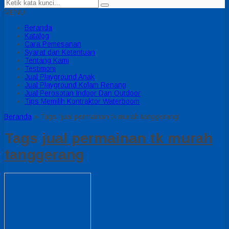
MENU
Beranda
Katalog
Cara Pemesanan
Syarat dan Ketentuan
Tentang Kami
Testimoni
Jual Playground Anak
Jual Playground Kolam Renang
Jual Perosotan Indoor Dan Outdoor
Tips Memilih Kontraktor Waterboom
Beranda
»
Tags "jual permainan tk murah tanggerang"
Tags
jual permainan tk murah
tanggerang