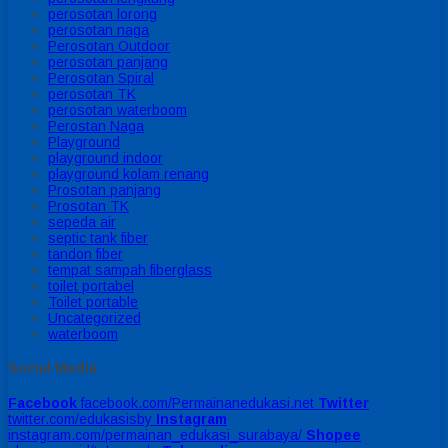
perosotan lorong
perosotan naga
Perosotan Outdoor
perosotan panjang
Perosotan Spiral
perosotan TK
perosotan waterboom
Perostan Naga
Playground
playground indoor
playground kolam renang
Prosotan panjang
Prosotan TK
sepeda air
septic tank fiber
tandon fiber
tempat sampah fiberglass
toilet portabel
Toilet portable
Uncategorized
waterboom
Social Media
Facebook
facebook.com/Permainanedukasi.net
Twitter
twitter.com/edukasisby
Instagram
instagram.com/permainan_edukasi_surabaya/
Shopee