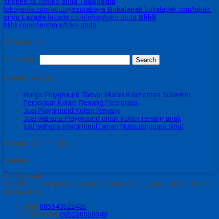
shopee.co.id/toko-anda
Tokopedia
tokopedia.com/edutoyssurabaya
Bukalapak
bukalapak.com/lapak-
anda
Lazada
lazada.co.id/shop/toko-anda
Blibli
blibli.com/merchant/toko-anda
Testimonial
Search for:
Recent Posts
Harga Playground Taman Murah Kalimantan Sulawesi
Perosotan Kolam Renang Fiberglass
Jual Playground Kolam Renang
Jual wahana Playground untuk Kolam renang anak
jual wahana playground taman Nusa tenggara timur
Recent Comments
Sidebar
-
Kontak Kami
Apabila ada yang ditanyakan, silahkan hubungi kami melalui kontak
di bawah ini.
SMS
085643522435
Call Center
085230550048