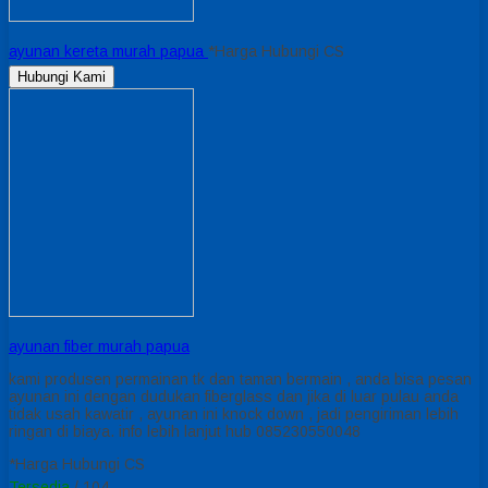
ayunan kereta murah papua
*Harga Hubungi CS
Hubungi Kami
ayunan fiber murah papua
kami produsen permainan tk dan taman bermain , anda bisa pesan
ayunan ini dengan dudukan fiberglass dan jika di luar pulau anda
tidak usah kawatir , ayunan ini knock down , jadi pengiriman lebih
ringan di biaya. info lebih lanjut hub 085230550048
*Harga Hubungi CS
Tersedia
/ 104