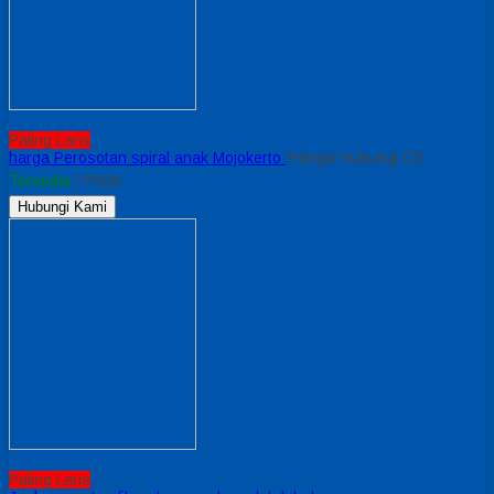
Paling Laris
harga Perosotan spiral anak Mojokerto
*Harga Hubungi CS
Tersedia
/ PS09
Hubungi Kami
Paling Laris