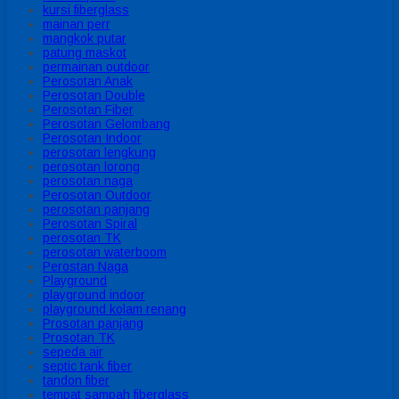
kursi fiberglass
mainan perr
mangkok putar
patung maskot
permainan outdoor
Perosotan Anak
Perosotan Double
Perosotan Fiber
Perosotan Gelombang
Perosotan Indoor
perosotan lengkung
perosotan lorong
perosotan naga
Perosotan Outdoor
perosotan panjang
Perosotan Spiral
perosotan TK
perosotan waterboom
Perostan Naga
Playground
playground indoor
playground kolam renang
Prosotan panjang
Prosotan TK
sepeda air
septic tank fiber
tandon fiber
tempat sampah fiberglass