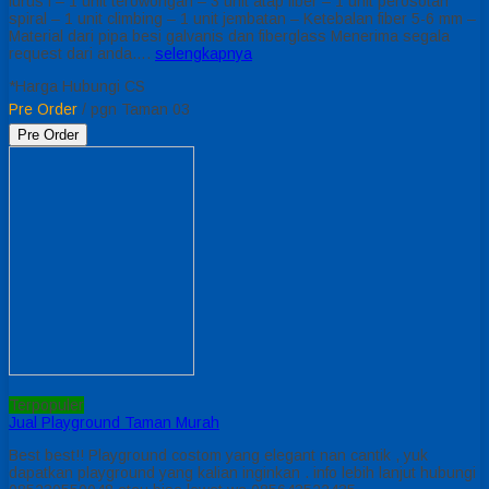
lurus l – 1 unit terowongan – 3 unit atap fiber – 1 unit perosotan
spiral – 1 unit climbing – 1 unit jembatan – Ketebalan fiber 5-6 mm –
Material dari pipa besi galvanis dan fiberglass Menerima segala
request dari anda….
selengkapnya
*Harga Hubungi CS
Pre Order
/ pgn Taman 03
Pre Order
Terpopuler
Jual Playground Taman Murah
Best best!! Playground costom yang elegant nan cantik , yuk
dapatkan playground yang kalian inginkan . info lebih lanjut hubungi