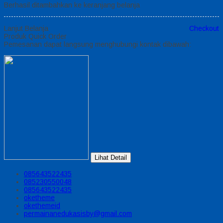
Berhasil ditambahkan ke keranjang belanja
Lanjut Belanja
Checkout
Produk Quick Order
Pemesanan dapat langsung menghubungi kontak dibawah:
Lihat Detail
085643522435
085230550048
085643522435
oketheme
okethemeid
permainanedukasisby@gmail.com