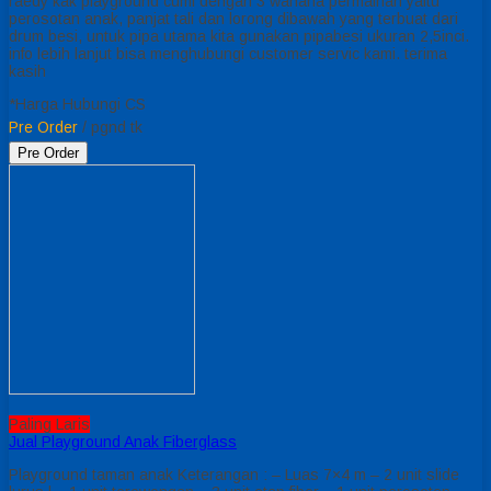
raedy kak playground cumi dengan 3 wahana permainan yaitu
perosotan anak, panjat tali dan lorong dibawah yang terbuat dari
drum besi, untuk pipa utama kita gunakan pipabesi ukuran 2,5inci.
info lebih lanjut bisa menghubungi customer servic kami. terima
kasih
*Harga Hubungi CS
Pre Order
/ pgnd tk
Pre Order
Paling Laris
Jual Playground Anak Fiberglass
Playground taman anak Keterangan : – Luas 7×4 m – 2 unit slide