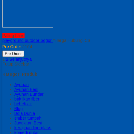
Paling Laris
playground outdoor bogor
*Harga Hubungi CS
Pre Order
/ 104
Pre Order
1
2
Selanjutnya
Tutup Sidebar
Kategori Produk
Ayunan
Ayunan Besi
Ayunan Bundar
bak ikan fiber
bebek air
Blog
Bola Dunia
ember tumpah
Jungkitan Besi
kerajinan fiberglass
komedi putar