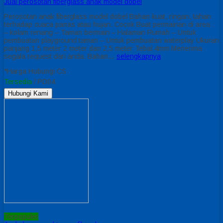
Jual perosotan fiberglass anak model dobel
Perosotan anak fiberglass model dobel Bahan kuat, ringan, tahan
terhadap cuaca panas atau hujan. Cocok Buat permainan di area :
– kolam renang – Taman bermain – Halaman Rumah – Untuk
pembuatan playground taman – Untuk pembuatan waterplay Ukuran
panjang 1,5 meter 2 meter dan 2,5 meter Tebal 4mm Menerima
segala request dari anda. Bahan…
selengkapnya
*Harga Hubungi CS
Tersedia
/ PD04
Hubungi Kami
Terpopuler