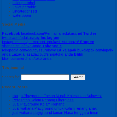
toilet portabel
Toilet portable
Uncategorized
waterboom
Social Media
Facebook
facebook.com/Permainanedukasi.net
Twitter
twitter.com/edukasisby
Instagram
instagram.com/permainan_edukasi_surabaya/
Shopee
shopee.co.id/toko-anda
Tokopedia
tokopedia.com/edutoyssurabaya
Bukalapak
bukalapak.com/lapak-
anda
Lazada
lazada.co.id/shop/toko-anda
Blibli
blibli.com/merchant/toko-anda
Testimonial
Search for:
Recent Posts
Harga Playground Taman Murah Kalimantan Sulawesi
Perosotan Kolam Renang Fiberglass
Jual Playground Kolam Renang
Jual wahana Playground untuk Kolam renang anak
jual wahana playground taman Nusa tenggara timur