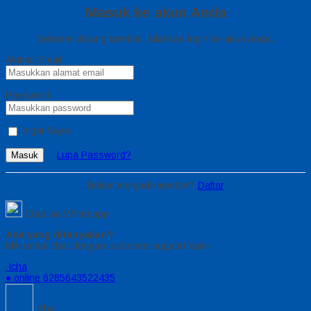
Masuk ke akun Anda
Selamat datang kembali, silahkan login ke akun Anda.
Alamat Email
Password
Ingat Saya
Lupa Password?
Masuk
Belum menjadi member?
Daftar
Chat via Whatsapp
Ada yang ditanyakan?
Klik untuk chat dengan customer support kami
Icha
● online
6285643522435
Icha