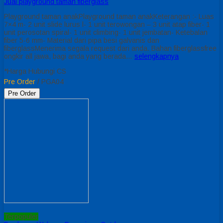
Jual playground taman fiberglass
Playground taman anakPlayground taman anakKeterangan :- Luas
7×4 m- 2 unit slide lurus l- 1 unit terowongan – 3 unit atap fiber- 1
unit perosotan spiral- 1 unit climbing- 1 unit jembatan- Ketebalan
fiber 5-6 mm- Material dari pipa besi galvanis dan
fiberglassMenerima segala request dari anda. Bahan fiberglassfree
ongkir all jawa, bagi anda yang berada…
selengkapnya
*Harga Hubungi CS
Pre Order
/ PGA04
Pre Order
Terpopuler