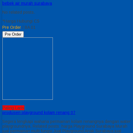
bebek air murah surabaya
No related posts.
*Harga Hubungi CS
Pre Order
/ BA 01
Pre Order
Paling Laris
produsen playground kolam renang 07
Segera lengkapi wahana permainan kolam renangnya dengan water
playgroundnya. Related posts: harga Playground Surabaya Murah
jual permainan multi fungsi Jual Playground Anak Surabaya jual