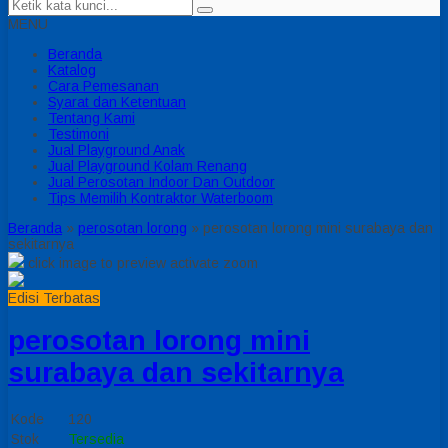
MENU
Beranda
Katalog
Cara Pemesanan
Syarat dan Ketentuan
Tentang Kami
Testimoni
Jual Playground Anak
Jual Playground Kolam Renang
Jual Perosotan Indoor Dan Outdoor
Tips Memilih Kontraktor Waterboom
Beranda
»
perosotan lorong
»
perosotan lorong mini surabaya dan
sekitarnya
click image to preview
activate zoom
Edisi Terbatas
perosotan lorong mini
surabaya dan sekitarnya
Kode
120
Stok
Tersedia