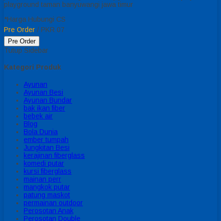
playground taman banyuwangi jawa timur
*Harga Hubungi CS
Pre Order
/ PKR 07
Pre Order
Tutup Sidebar
Kategori Produk
Ayunan
Ayunan Besi
Ayunan Bundar
bak ikan fiber
bebek air
Blog
Bola Dunia
ember tumpah
Jungkitan Besi
kerajinan fiberglass
komedi putar
kursi fiberglass
mainan perr
mangkok putar
patung maskot
permainan outdoor
Perosotan Anak
Perosotan Double