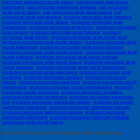
perosotan waterboom murah papua
,
jual perosotan waterboom
palembang
,
jual perosotan watreboom amkasar
,
jual seluncuran
anak murah ambon
,
jual seluncuran anak murah papua
,
jual
seluncuran anak palngkaraya
,
produen perosotan anak bandung
,
produsen perosotan anak ambon
,
produsen perosotan anak
banjarmasin
,
produsen perosotan anak bogor
,
produsen perosotan
anak cirebon
,
produsen perosotan anak makasar
,
produsen
perosotan anak medan
,
produsen perosotan anak murah aceh
,
produsen perosotan anak murah ambon
,
produsen perosotan anak
murah kalimantan
,
produsen perosotan anak murah lampung
,
produsen perosotan anak murah lombok
,
produsen perosotan anak
murah makasar
,
produsen perosotan anak murah manado
,
produsen perosotan anak murah papua
,
produsen perosotan anak
murah sulawesi
,
produsen perosotan anak murah tanggerang
,
produsen perosotan anak palembang
,
produsen perosotan anak
surabaya
,
produsen perosotan bandung
,
produsen perosotan
jakarta
,
produsen perosotan jawa timur
,
produsen perosotan murah
banjarmasin
,
produsen perosotan murah palangkaraya
,
produsen
perosotan murah samarinda
,
produsen perosotan surabaya
,
produsen perosotan tanggerang
,
produsen perosotan waterboom
bali
,
produsen perosotan waterboom jakarta
,
produsen perosotan
waterboom kalimantan
,
produsen perosotan waterboom manado
,
produsen perosotan waterboom padang
,
produsen perosotan
waterboom palembang
,
produsen perosotan wateroom makasar
,
seluncuran anak murah papua
perosotan lorong mini surabaya dan sekitarnya