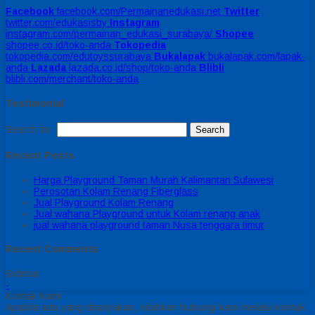
Facebook
facebook.com/Permainanedukasi.net
Twitter
twitter.com/edukasisby
Instagram
instagram.com/permainan_edukasi_surabaya/
Shopee
shopee.co.id/toko-anda
Tokopedia
tokopedia.com/edutoyssurabaya
Bukalapak
bukalapak.com/lapak-
anda
Lazada
lazada.co.id/shop/toko-anda
Blibli
blibli.com/merchant/toko-anda
Testimonial
Search for:
Recent Posts
Harga Playground Taman Murah Kalimantan Sulawesi
Perosotan Kolam Renang Fiberglass
Jual Playground Kolam Renang
Jual wahana Playground untuk Kolam renang anak
jual wahana playground taman Nusa tenggara timur
Recent Comments
Sidebar
-
Kontak Kami
Apabila ada yang ditanyakan, silahkan hubungi kami melalui kontak