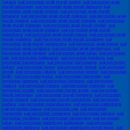
Jakarta
,
jual perosotan anak murah jember
,
jual perosotan anak
murah lamongan
,
jual perosotan anak murah lampung
,
jual
perosotan anak murah lombok
,
jual perosotan anak murah
lumajang
,
jual perosotan anak murah makasar
,
jual perosotan anak
murah malang
,
jual perosotan anak murah manado
,
jual perosotan
anak murah mataram
,
jual perosotan anak murah medan
,
jual
perosotan anak murah padang
,
jual perosotan anak murah
palembang
,
jual perosotan anak murah papua
,
jual perosotan anak
murah sulawesi
,
Jual Perosotan Anak murah Surabaya
,
jual
perosotan anak murah tanggerang
,
jual perosotan anak papua
,
jual
perosotan anak surabaya
,
jual perosotan anak tanggerang
,
jual
perosotan anak tarakan
,
jual perosotan anak tuban
,
jual perosotan
bali
,
jual perosotan balikpapan
,
jual perosotan bandung
,
jual
perosotan banjarmasin
,
jual perosotan banyuwangi
,
jual perosotan
bekasi
,
jual perosotan bogor
,
jual perosotan demak
,
jual perosotan
gresik
,
jual perosotan jakarta
,
jual perosotan jember
,
jual perosotan
kediri
,
jual perosotan kudus
,
jual perosotan lamongan
,
jual
perosotan lampung
,
jual perosotan lumajang
,
jual perosotan
madura
,
jual perosotan malang
,
jual perosotan mataram
,
jual
perosotan medan
,
jual perosotan murag gresik
,
jual perosotan
murah lamongan
,
jual perosotan murah lumajang
,
jual perosotan
murah malang
,
jual perosotan murah samarinda
,
jual perosotan
padang
,
jual perosotan palangkaraya
,
jual perosotan palembang
,
jual perosotan papua
,
jual perosotan pati
,
jual perosotan
samarinda
,
jual perosotan semarang
,
jual perosotan sidoarjo
,
jual
perosotan surabaya
,
jual perosotan tanggerang
,
jual perosotan
tuban
,
jual perosotan waterboom balikpapan
,
jual perosotan
waterboom lampung
,
jual perosotan waterboom murah bogor
,
jual