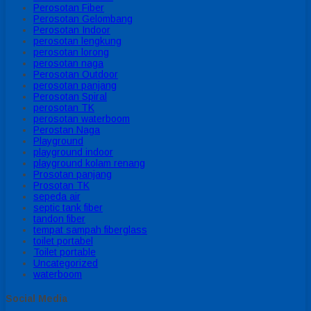
Perosotan Fiber
Perosotan Gelombang
Perosotan Indoor
perosotan lengkung
perosotan lorong
perosotan naga
Perosotan Outdoor
perosotan panjang
Perosotan Spiral
perosotan TK
perosotan waterboom
Perostan Naga
Playground
playground indoor
playground kolam renang
Prosotan panjang
Prosotan TK
sepeda air
septic tank fiber
tandon fiber
tempat sampah fiberglass
toilet portabel
Toilet portable
Uncategorized
waterboom
Social Media