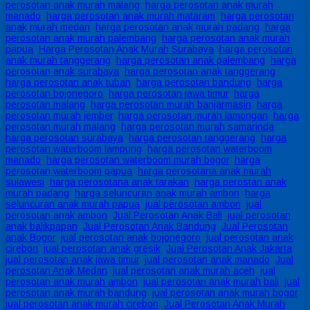
perosotan anak murah malang
,
harga perosotan anak murah
manado
,
harga perosotan anak murah mataram
,
harga perosotan
anak murah medan
,
harga perosotan anak murah padang
,
harga
perosotan anak murah palembang
,
harga perosotan anak murah
papua
,
Harga Perosotan Anak Murah Surabaya
,
harga perosotan
anak murah tanggerang
,
harga perosotan anak palembang
,
harga
perosotan anak surabaya
,
harga perosotan anak tanggerang
,
harga perosotan anak tuban
,
harga perosotan bandung
,
harga
perosotan bojonegoro
,
harga perosotan jawa timur
,
harga
perosotan malang
,
harga perosotan murah banjarmasin
,
harga
perosotan murah jember
,
harga perosotan murah lamongan
,
harga
perosotan murah malang
,
harga perosotan murah samarinda
,
harga perosotan surabaya
,
harga perosotan tanggerang
,
harga
perosotan waterboom lampung
,
harga perosotan waterboom
manado
,
harga perosotan waterboom murah bogor
,
harga
perosotan waterboom papua
,
harga perosotana anak murah
sulawesi
,
harga perosotana anak tarakan
,
harga perostan anak
murah padang
,
harga seluncuran anak murah ambon
,
harga
seluncuran anak murah papua
,
jual perosotan ambon
,
jual
perosotan anak ambon
,
Jual Perosotan Anak Bali
,
jual perosotan
anak balikpapan
,
Jual Perosotan Anak Bandung
,
Jual Perosotan
anak Bogor
,
jual perosotan anak bojonegoro
,
jual perosotan anak
cirebon
,
jual perosotan anak gresik
,
Jual Perosotan Anak Jakarta
,
jual perosotan anak jawa timur
,
jual perosotan anak manado
,
Jual
perosotan Anak Medan
,
jual perosotan anak murah aceh
,
jual
perosotan anak murah ambon
,
jual perosotan anak murah bali
,
jual
perosotan anak murah bandung
,
jual perosotan anak murah bogor
,
jual perosotan anak murah cirebon
,
Jual Perosotan Anak Murah