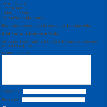
Berat
0.5 gram
Kondisi
Baru
Dilihat
1.851 kali
Diskusi
Belum ada komentar
Belum ada komentar, buka diskusi dengan komentar Anda.
Silahkan tulis komentar Anda
Alamat email Anda tidak akan kami publikasikan. Kolom bertanda
bintang (*) wajib diisi.
Isi komentar Anda
*
Nama Anda
*
Email Anda
*