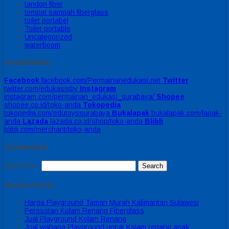
tandon fiber
tempat sampah fiberglass
toilet portabel
Toilet portable
Uncategorized
waterboom
Social Media
Facebook
facebook.com/Permainanedukasi.net
Twitter
twitter.com/edukasisby
Instagram
instagram.com/permainan_edukasi_surabaya/
Shopee
shopee.co.id/toko-anda
Tokopedia
tokopedia.com/edutoyssurabaya
Bukalapak
bukalapak.com/lapak-
anda
Lazada
lazada.co.id/shop/toko-anda
Blibli
blibli.com/merchant/toko-anda
Testimonial
Search for:
Recent Posts
Harga Playground Taman Murah Kalimantan Sulawesi
Perosotan Kolam Renang Fiberglass
Jual Playground Kolam Renang
Jual wahana Playground untuk Kolam renang anak