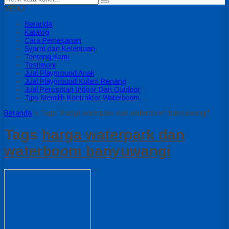
MENU
Beranda
Katalog
Cara Pemesanan
Syarat dan Ketentuan
Tentang Kami
Testimoni
Jual Playground Anak
Jual Playground Kolam Renang
Jual Perosotan Indoor Dan Outdoor
Tips Memilih Kontraktor Waterboom
Beranda
»
Tags "harga waterpark dan waterboom banyuwangi"
Tags
harga waterpark dan
waterboom banyuwangi