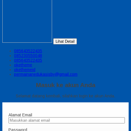
Lihat Detail
085643522435
085230550048
085643522435
oketheme
okethemeid
permainanedukasisby@gmail.com
Masuk ke akun Anda
Selamat datang kembali, silahkan login ke akun Anda.
Alamat Email
Password