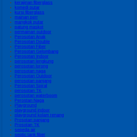
kerajinan fiberglass
komedi putar
kursi fiberglass
mainan perr
mangkok putar
patung maskot
permainan outdoor
Perosotan Anak
Perosotan Double
Perosotan Fiber
Perosotan Gelombang
Perosotan Indoor
perosotan lengkung
perosotan lorong
perosotan naga
Perosotan Outdoor
perosotan panjang
Perosotan Spiral
perosotan TK
perosotan waterboom
Perostan Naga
Playground
playground indoor
playground kolam renang
Prosotan panjang
Prosotan TK
sepeda air
septic tank fiber