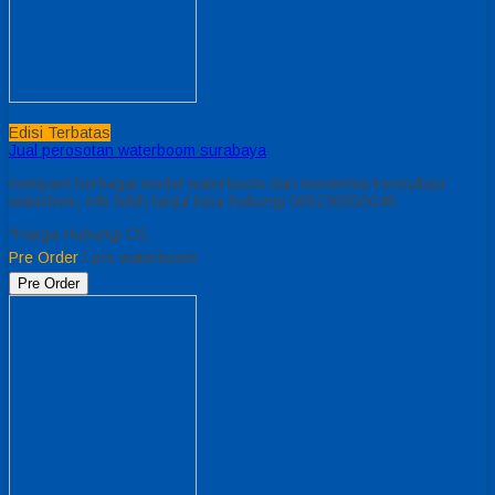
Edisi Terbatas
Jual perosotan waterboom surabaya
melayani berbagai model waterboom dan menerima konsultasi
waterbom, info lebih lanjut bisa hubungi 085230550048
*Harga Hubungi CS
Pre Order
/ prs waterboom
Pre Order