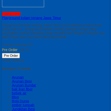
Paling Laris
Playground kolam renang Jawa Timur
Playground kolam renang Jawa Timur yuk buktikan produk kami
yang satu ini , playground kolam renang dengan harga yang
terjangkau namun tampilan tetap mewah dan elegant. pengen tau
lebih lanjut bisa hub kami 085230550048
*Harga Hubungi CS
Pre Order
/ pk 01
Pre Order
Tutup Sidebar
Kategori Produk
Ayunan
Ayunan Besi
Ayunan Bundar
bak ikan fiber
bebek air
Blog
Bola Dunia
ember tumpah
Jungkitan Besi