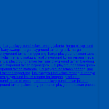
g
,
harga playground kolam renang jakarta
,
harga playground
n banyuwangi
,
harga playground taman gresik
,
harga
 playground taman tanggerang
,
harga playground taman tuban
,
nd kolam renang makasar
,
jual playground kolam renang medan
,
n
,
jual playground taman bali
,
jual playground taman bandung
,
al playground taman bojonegoro
,
jual playground taman gresik
,
layground taman mataram
,
jual playground taman padang
,
jual
nd taman tanggerang
,
jual playgrouund kolam renang surabaya
,
sen playground kolam renang balikpapan
,
produsen
round taman cirebon
,
produsen playground taman jakarta
,
ground taman palembang
,
produsen playground taman papua
,