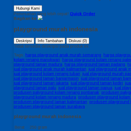
Hubungi Kami
Pemesanan yang lebih cepat!
Quick Order
Bagikan ke
playground murah indonesia
Deskripsi
Info Tambahan
Diskusi (0)
Tidak tersedia deskripsi pada produk ini.
Tags:
harga playground anak murah semarang
,
harga playgro
kolam renang manokwari
,
harga playground kolam renang pal
playground taman madura
,
harga playground taman padang
,
h
jual playground anak murah kalimantan
,
jual playground anak 
jual playground kolam renang tuban
,
jual playground murah pa
jual playground taman banjarmasin
,
jual playground taman ba
jual playground taman jakarta
,
jual playground taman kediri
,
ju
playground taman palu
,
jual playground taman papua
,
jual pla
produsen palyground kolam renang pontianak
,
produsen paly
playground kolam renang madura
,
produsen playground kolam
produsen playground taman kalimantan
,
produsen playground
produsen playground taman surabaya
playground murah indonesia
Berat
250 gram