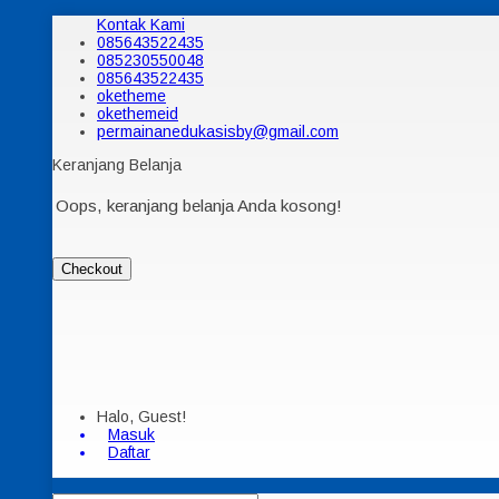
Kontak Kami
085643522435
085230550048
085643522435
oketheme
okethemeid
permainanedukasisby@gmail.com
Keranjang Belanja
Oops, keranjang belanja Anda kosong!
Checkout
Halo, Guest!
Masuk
Daftar