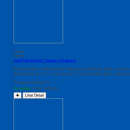
Diskon
nan%
Jual Playground Taman Surabaya
Real Gambar Produk Kami!! Playground edukasi anak outdoor un
gelombang uk 3 m 1 unit ayunan 1 unit atap fiberglass untuk 
*Harga Hubungi CS
Tersedia
/ PGN TMN 03
✚
Lihat Detail