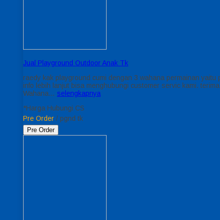
Jual Playground Outdoor Anak Tk
raedy kak playground cumi dengan 3 wahana permainan yaitu per
info lebih lanjut bisa menghubungi customer servic kami. ter
Wahana…
selengkapnya
*Harga Hubungi CS
Pre Order
/ pgnd tk
Pre Order