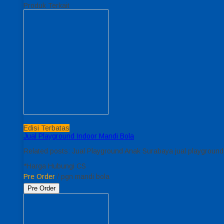
Produk Terkait
Edisi Terbatas
Jual Playground Indoor Mandi Bola
Related posts: Jual Playground Anak Surabaya jual playgroun
*Harga Hubungi CS
Pre Order
/ pgn mandi bola
Pre Order