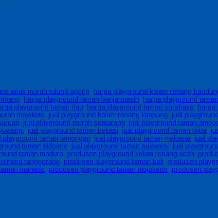
und anak murah tulung agung
,
harga playground kolam renang bandun
embang
,
harga playground taman banjarmasin
,
harga playground tama
arga playground taman riau
,
harga playground taman surabaya
,
harga
murah mojoketo
,
jual playground kolam renang lampung
,
jual playgrou
suruan
,
jual playground murah semarang
,
jual playground taman ambo
nyuwangi
,
jual playground taman bekasi
,
jual playground taman blitar
,
ju
al playground taman lamongan
,
jual playground taman makasar
,
jual p
yground taman sidoarjo
,
jual playground taman sulawesi
,
jual playgrou
ground taman madura
,
produsen playground kolam renang aceh
,
produ
 renang tanggerang
,
produsen playground taman bali
,
produsen playg
 taman manado
,
produsen playground taman mojokerto
,
produsen play