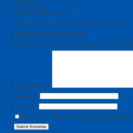
Kondisi
Baru
Dilihat
1.259 kali
Diskusi
Belum ada komentar
Belum ada komentar, buka diskusi dengan komentar Anda.
Silahkan tulis komentar Anda
Alamat email Anda tidak akan kami publikasikan. Kolom bertanda 
Isi komentar Anda
*
Nama Anda
*
Email Anda
*
Save my name, email, and website in this browser for the n