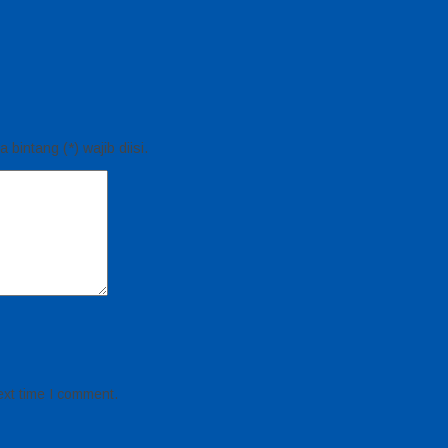
bintang (*) wajib diisi.
ext time I comment.