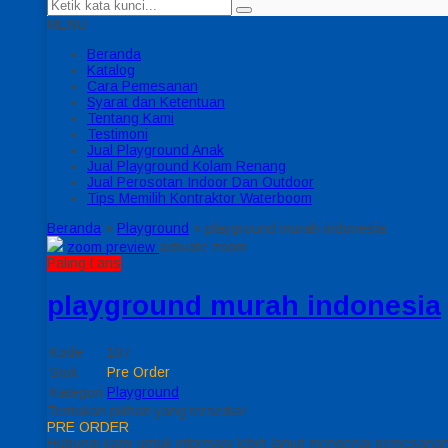
MENU
Beranda
Katalog
Cara Pemesanan
Syarat dan Ketentuan
Tentang Kami
Testimoni
Jual Playground Anak
Jual Playground Kolam Renang
Jual Perosotan Indoor Dan Outdoor
Tips Memilih Kontraktor Waterboom
Beranda
»
Playground
»
playground murah indonesia
zoom preview
activate zoom
Paling Laris
playground murah indonesia
Kode
107
Stok
Pre Order
Kategori
Playground
Tentukan pilihan yang tersedia!
PRE ORDER
Hubungi kami untuk informasi lebih lanjut mengenai pemesanan 