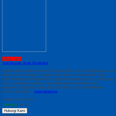
Paling Laris
Jual Ayunan Anak Surabaya
Ayunan besi bulat anak-anak Panjang 150 Lebar 100 bangku duduk
ukuran 60 cm Tinggi 150 Bahan dari pipa besi hitam Bisa untuk
anak anak atau dewasa Free ongkir untuk area jawa ya. Untuk yang
ada di luar pulau bisa kita carikan ekspedisi termurah atau
ekspedisi langganan anda. Info lebih lanjut bisa menghubungi
nomor yang ada….
selengkapnya
*Harga Hubungi CS
Tersedia
/ AY 01
Hubungi Kami
Tutup Sidebar