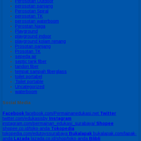
Perosotan Outdoor
perosotan panjang
Perosotan Spiral
perosotan TK
perosotan waterboom
Perostan Naga
Playground
playground indoor
playground kolam renang
Prosotan panjang
Prosotan TK
sepeda air
septic tank fiber
tandon fiber
tempat sampah fiberglass
toilet portabel
Toilet portable
Uncategorized
waterboom
Social Media
Facebook
facebook.com/Permainanedukasi.net
Twitter
twitter.com/edukasisby
Instagram
instagram.com/permainan_edukasi_surabaya/
Shopee
shopee.co.id/toko-anda
Tokopedia
tokopedia.com/edutoyssurabaya
Bukalapak
bukalapak.com/lapak-
anda
Lazada
lazada.co.id/shop/toko-anda
Blibli