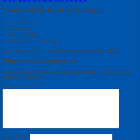
Ayunan Bulat Beratap Murah Surabaya
Berat
0.5 gram
Kondisi
Baru
Dilihat
2.400 kali
Diskusi
Belum ada komentar
Belum ada komentar, buka diskusi dengan komentar Anda.
Silahkan tulis komentar Anda
Alamat email Anda tidak akan kami publikasikan. Kolom bertanda
bintang (*) wajib diisi.
Isi komentar Anda
*
Nama Anda
*