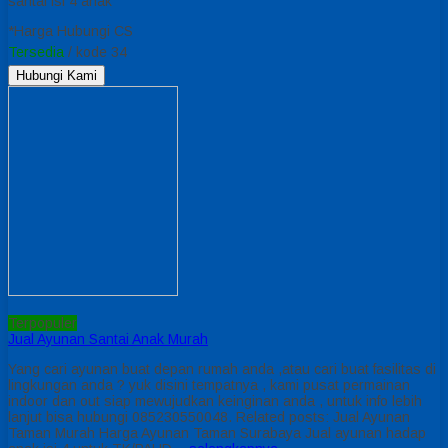
santai isi 4 anak
*Harga Hubungi CS
Tersedia
/ kode 34
Hubungi Kami
Terpopuler
Jual Ayunan Santai Anak Murah
Yang cari ayunan buat depan rumah anda ,atau cari buat fasilitas di
lingkungan anda ? yuk disini tempatnya , kami pusat permainan
indoor dan out siap mewujudkan keinginan anda , untuk info lebih
lanjut bisa hubungi 085230550048. Related posts: Jual Ayunan
Taman Murah Harga Ayunan Taman Surabaya Jual ayunan hadap