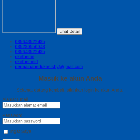
Lihat Detail
085643522435
085230550048
085643522435
oketheme
okethemeid
permainanedukasisby@gmail.com
Masuk ke akun Anda
Selamat datang kembali, silahkan login ke akun Anda.
Alamat Email
Password
Ingat Saya