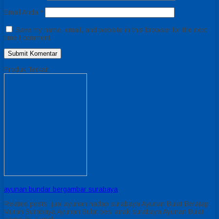
Email Anda
*
Save my name, email, and website in this browser for the next
time I comment.
Produk Terkait
ayunan bundar bergambar surabaya
Related posts: jual ayunan hadap surabaya Ayunan Bulat Beratap
Murah Surabaya Ayunan Bulat besi anak surabaya Ayunan Bulat