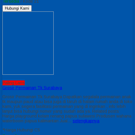
Tersedia
/ Kode 21
Hubungi Kami
Paling Laris
Grosir Permainan Tk Surabaya
Grosir Permainan Tk Surabaya Dapatkan segalala permainan anak
tk maupun paud atau bisa juga di taruh di halam rumah anda di toko
kami, yuk segera fasilitasi permainan yang di inginkan , info lebih
lanjut bisa hubungi nomer yang sudah ada ya. Related posts:
Harga playground kolam renang papua sulawesi Produsen wahana
waterboom papua kalimantan Jual…
selengkapnya
*Harga Hubungi CS