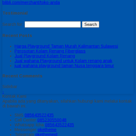
blibli.com/merchant/toko-anda
Testimonial
Search for:
Recent Posts
Harga Playground Taman Murah Kalimantan Sulawesi
Perosotan Kolam Renang Fiberglass
Jual Playground Kolam Renang
Jual wahana Playground untuk Kolam renang anak
jual wahana playground taman Nusa tenggara timur
Recent Comments
Sidebar
-
Kontak Kami
Apabila ada yang ditanyakan, silahkan hubungi kami melalui kontak
di bawah ini.
SMS
085643522435
Call Center
085230550048
Whatsapp
Icha
085643522435
Messenger
oketheme
Telegrram
okethemeid