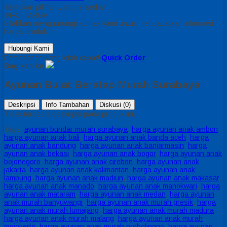
Tentukan pilihan yang tersedia!
INFO HARGA
Silahkan menghubungi kontak kami untuk mendapatkan informasi
harga produk ini.
Hubungi Kami
Pemesanan yang lebih cepat!
Quick Order
Bagikan ke
Ayunan Bulat Beratap Murah Surabaya
Deskripsi
Info Tambahan
Diskusi (0)
Tidak tersedia deskripsi pada produk ini.
Tags:
ayunan bundar murah surabaya
,
harga ayunan anak ambon
,
harga ayunan anak bali
,
harga ayunan anak banda aceh
,
harga
ayunan anak bandung
,
harga ayunan anak banjarmasin
,
harga
ayunan anak bekasi
,
harga ayunan anak bogor
,
harga ayunan anak
bojonegoro
,
harga ayunan anak cirebon
,
harga ayunan anak
jakarta
,
harga ayunan anak kalimantan
,
harga ayunan anak
lampung
,
harga ayunan anak madiun
,
harga ayunan anak makasar
,
harga ayunan anak manado
,
harga ayunan anak manokwari
,
harga
ayunan anak mataram
,
harga ayunan anak medan
,
harga ayunan
anak murah banyuwangi
,
harga ayunan anak murah gresik
,
harga
ayunan anak murah lumajang
,
harga ayunan anak murah madura
,
harga ayunan anak murah malang
,
harga ayunan anak murah
mojokerto
,
harga ayunan anak murah probolinggo
,
harga ayunan