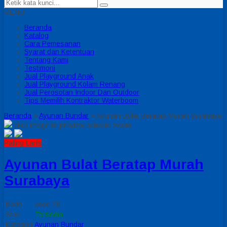
MENU
Beranda
Katalog
Cara Pemesanan
Syarat dan Ketentuan
Tentang Kami
Testimoni
Jual Playground Anak
Jual Playground Kolam Renang
Jual Perosotan Indoor Dan Outdoor
Tips Memilih Kontraktor Waterboom
Beranda
»
Ayunan Bundar
»
Ayunan Bulat Beratap Murah Surabaya
click image to preview
activate zoom
Paling Laris
Ayunan Bulat Beratap Murah
Surabaya
Kode
kode 20
Stok
Tersedia
Kategori
Ayunan Bundar