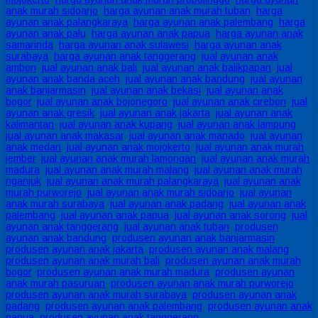
anak murah sidoarjo
,
harga ayunan anak murah tuban
,
harga
ayunan anak palangkaraya
,
harga ayunan anak palembang
,
harga
ayunan anak palu
,
harga ayunan anak papua
,
harga ayunan anak
samarinda
,
harga ayunan anak sulawesi
,
harga ayunan anak
surabaya
,
harga ayunan anak tanggerang
,
jual ayunan anak
ambon
,
jual ayunan anak bali
,
jual ayunan anak balikpapan
,
jual
ayunan anak banda aceh
,
jual ayunan anak bandung
,
jual ayunan
anak banjarmasin
,
jual ayunan anak bekasi
,
jual ayunan anak
bogor
,
jual ayunan anak bojonegoro
,
jual ayunan anak cirebon
,
jual
ayunan anak gresik
,
jual ayunan anak jakarta
,
jual ayunan anak
kalimantan
,
jual ayunan anak kupang
,
jual ayunan anak lampung
,
jual ayunan anak makasar
,
jual ayunan anak manado
,
jual ayunan
anak medan
,
jual ayunan anak mojokerto
,
jual ayunan anak murah
jember
,
jual ayunan anak murah lamongan
,
jual ayunan anak murah
madura
,
jual ayunan anak murah malang
,
jual ayunan anak murah
nganjuk
,
jual ayunan anak murah palangkaraya
,
jual ayunan anak
murah purworejo
,
jual ayunan anak murah sidoarjo
,
jual ayunan
anak murah surabaya
,
jual ayunan anak padang
,
jual ayunan anak
palembang
,
jual ayunan anak papua
,
jual ayunan anak sorong
,
jual
ayunan anak tanggerang
,
jual ayunan anak tuban
,
produsen
ayunan anak bandung
,
produsen ayunan anak banjarmasin
,
produsen ayunan anak jakarta
,
produsen ayunan anak malang
,
produsen ayunan anak murah bali
,
produsen ayunan anak murah
bogor
,
produsen ayunan anak murah madura
,
produsen ayunan
anak murah pasuruan
,
produsen ayunan anak murah purworejo
,
produsen ayunan anak murah surabaya
,
produsen ayunan anak
padang
,
produsen ayunan anak palembang
,
produsen ayunan anak
papua
,
produsen ayunan anak tanggerang