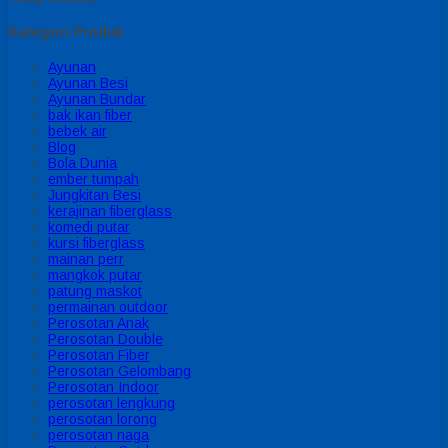
Kategori Produk
Ayunan
Ayunan Besi
Ayunan Bundar
bak ikan fiber
bebek air
Blog
Bola Dunia
ember tumpah
Jungkitan Besi
kerajinan fiberglass
komedi putar
kursi fiberglass
mainan perr
mangkok putar
patung maskot
permainan outdoor
Perosotan Anak
Perosotan Double
Perosotan Fiber
Perosotan Gelombang
Perosotan Indoor
perosotan lengkung
perosotan lorong
perosotan naga