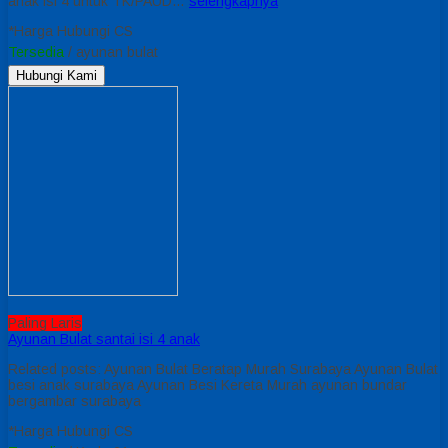
anak isi 4 untuk TK/PAUD…
selengkapnya
*Harga Hubungi CS
Tersedia
/ ayunan bulat
Hubungi Kami
Paling Laris
Ayunan Bulat santai isi 4 anak
Related posts: Ayunan Bulat Beratap Murah Surabaya Ayunan Bulat
besi anak surabaya Ayunan Besi Kereta Murah ayunan bundar
bergambar surabaya
*Harga Hubungi CS