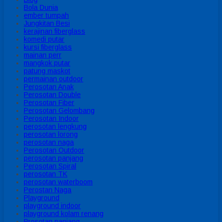
Bola Dunia
ember tumpah
Jungkitan Besi
kerajinan fiberglass
komedi putar
kursi fiberglass
mainan perr
mangkok putar
patung maskot
permainan outdoor
Perosotan Anak
Perosotan Double
Perosotan Fiber
Perosotan Gelombang
Perosotan Indoor
perosotan lengkung
perosotan lorong
perosotan naga
Perosotan Outdoor
perosotan panjang
Perosotan Spiral
perosotan TK
perosotan waterboom
Perostan Naga
Playground
playground indoor
playground kolam renang
Prosotan panjang