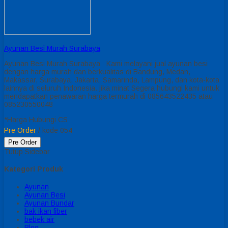
Ayunan Besi Murah Surabaya
Ayunan Besi Murah Surabaya Kami melayani jual ayunan besi
dengan harga murah dan berkualitas di Bandung, Medan,
Makassar, Surabaya, Jakarta, Samarinda, Lampung, dan kota-kota
lainnya di seluruh Indonesia. jika minat Segera hubungi kami untuk
mendapatkan penawaran harga termurah di 085643522435 atau
085230550048
*Harga Hubungi CS
Pre Order
/ kode 054
Pre Order
Tutup Sidebar
Kategori Produk
Ayunan
Ayunan Besi
Ayunan Bundar
bak ikan fiber
bebek air
Blog