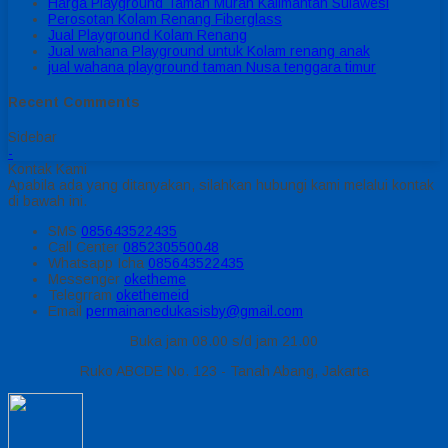
Harga Playground Taman Murah Kalimantan Sulawesi
Perosotan Kolam Renang Fiberglass
Jual Playground Kolam Renang
Jual wahana Playground untuk Kolam renang anak
jual wahana playground taman Nusa tenggara timur
Recent Comments
Sidebar
-
Kontak Kami
Apabila ada yang ditanyakan, silahkan hubungi kami melalui kontak
di bawah ini.
SMS
085643522435
Call Center
085230550048
Whatsapp
Icha
085643522435
Messenger
oketheme
Telegrram
okethemeid
Email
permainanedukasisby@gmail.com
Buka jam 08.00 s/d jam 21.00
Ruko ABCDE No. 123 - Tanah Abang, Jakarta