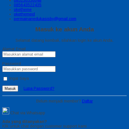
085230550048
085643522435
oketheme
okethemeid
permainanedukasisby@gmail.com
Masuk ke akun Anda
Selamat datang kembali, silahkan login ke akun Anda.
Alamat Email
Password
Ingat Saya
Lupa Password?
Masuk
Belum menjadi member?
Daftar
Chat via Whatsapp
Ada yang ditanyakan?
Klik untuk chat dengan customer support kami