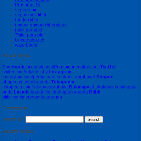
Prosotan TK
sepeda air
septic tank fiber
tandon fiber
tempat sampah fiberglass
toilet portabel
Toilet portable
Uncategorized
waterboom
Social Media
Facebook
facebook.com/Permainanedukasi.net
Twitter
twitter.com/edukasisby
Instagram
instagram.com/permainan_edukasi_surabaya/
Shopee
shopee.co.id/toko-anda
Tokopedia
tokopedia.com/edutoyssurabaya
Bukalapak
bukalapak.com/lapak-
anda
Lazada
lazada.co.id/shop/toko-anda
Blibli
blibli.com/merchant/toko-anda
Testimonial
Search for:
Recent Posts