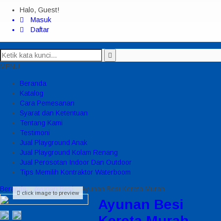
Halo, Guest!
Masuk
Daftar
MENU
Beranda
Katalog
Cara Pemesanan
Syarat dan Ketentuan
Tentang Kami
Testimoni
Jual Playground Anak
Jual Playground Kolam Renang
Jual Perosotan Indoor Dan Outdoor
Tips Memilih Kontraktor Waterboom
Beranda
»
Ayunan Besi
»
Ayunan Besi Kereta Murah
click image to preview
Ayunan Besi
Kereta Murah