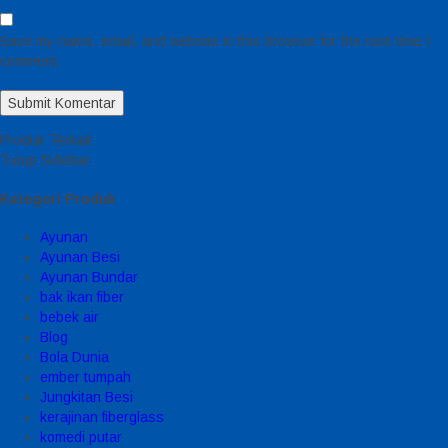
Save my name, email, and website in this browser for the next time I
comment.
Produk Terkait
Tutup Sidebar
Kategori Produk
Ayunan
Ayunan Besi
Ayunan Bundar
bak ikan fiber
bebek air
Blog
Bola Dunia
ember tumpah
Jungkitan Besi
kerajinan fiberglass
komedi putar