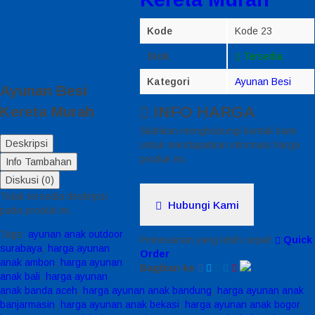
Kode
Kode 23
Stok
Tersedia
Kategori
Ayunan Besi
Ayunan Besi
Kereta Murah
INFO HARGA
Silahkan menghubungi kontak kami
Deskripsi
untuk mendapatkan informasi harga
produk ini.
Info Tambahan
Diskusi (0)
Tidak tersedia deskripsi
Hubungi Kami
pada produk ini.
Tags:
ayunan anak outdoor
Pemesanan yang lebih cepat!
Quick
surabaya
,
harga ayunan
Order
anak ambon
,
harga ayunan
Bagikan ke
anak bali
,
harga ayunan
anak banda aceh
,
harga ayunan anak bandung
,
harga ayunan anak
banjarmasin
,
harga ayunan anak bekasi
,
harga ayunan anak bogor
,