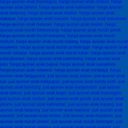
harga ayunan anak bojonegoro
,
harga ayunan anak cirebon
,
harga
ayunan anak jakarta
,
harga ayunan anak kalimantan
,
harga ayunan
anak lampung
,
harga ayunan anak madiun
,
harga ayunan anak
makasar
,
harga ayunan anak manado
,
harga ayunan anak manokwari
,
harga ayunan anak mataram
,
harga ayunan anak medan
,
harga
ayunan anak murah banyuwangi
,
harga ayunan anak murah gresik
,
harga ayunan anak murah lumajang
,
harga ayunan anak murah
madura
,
harga ayunan anak murah malang
,
harga ayunan anak murah
mojokerto
,
harga ayunan anak murah probolinggo
,
harga ayunan anak
murah sidoarjo
,
harga ayunan anak murah tuban
,
harga ayunan anak
palangkaraya
,
harga ayunan anak palembang
,
harga ayunan anak
palu
,
harga ayunan anak papua
,
harga ayunan anak samarinda
,
harga ayunan anak sulawesi
,
harga ayunan anak surabaya
,
harga
ayunan anak tanggerang
,
jual ayunan anak ambon
,
jual ayunan anak
bali
,
jual ayunan anak balikpapan
,
jual ayunan anak banda aceh
,
jual
ayunan anak bandung
,
jual ayunan anak banjarmasin
,
jual ayunan
anak bekasi
,
jual ayunan anak bogor
,
jual ayunan anak bojonegoro
,
jual ayunan anak cirebon
,
jual ayunan anak gresik
,
jual ayunan anak
jakarta
,
jual ayunan anak kalimantan
,
jual ayunan anak kupang
,
jual
ayunan anak lampung
,
jual ayunan anak makasar
,
jual ayunan anak
manado
,
jual ayunan anak medan
,
jual ayunan anak mojokerto
,
jual
ayunan anak murah jember
,
jual ayunan anak murah lamongan
,
jual
ayunan anak murah madura
,
jual ayunan anak murah malang
,
jual