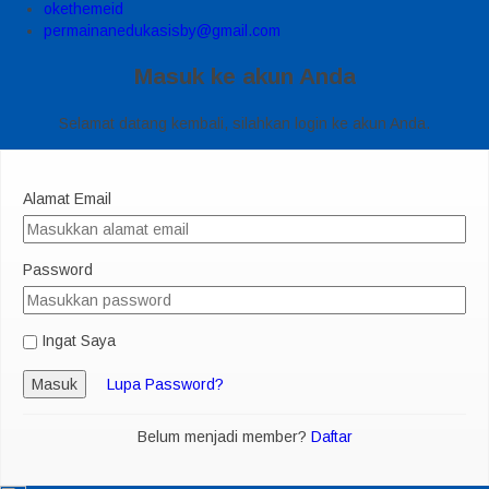
okethemeid
permainanedukasisby@gmail.com
Masuk ke akun Anda
Selamat datang kembali, silahkan login ke akun Anda.
Alamat Email
Password
Ingat Saya
Masuk
Lupa Password?
Belum menjadi member?
Daftar