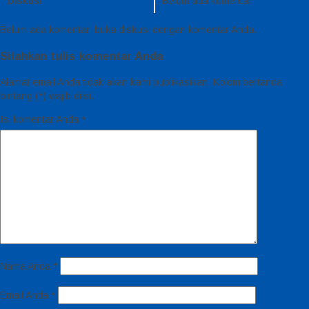
Diskusi
Belum ada komentar
Belum ada komentar, buka diskusi dengan komentar Anda.
Silahkan tulis komentar Anda
Alamat email Anda tidak akan kami publikasikan. Kolom bertanda
bintang (*) wajib diisi.
Isi komentar Anda
*
Nama Anda
*
Email Anda
*