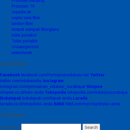
Prosotan panjang
Prosotan TK
sepeda air
septic tank fiber
tandon fiber
tempat sampah fiberglass
toilet portabel
Toilet portable
Uncategorized
waterboom
Social Media
Facebook
facebook.com/Permainanedukasi.net
Twitter
twitter.com/edukasisby
Instagram
instagram.com/permainan_edukasi_surabaya/
Shopee
shopee.co.id/toko-anda
Tokopedia
tokopedia.com/edutoyssurabaya
Bukalapak
bukalapak.com/lapak-anda
Lazada
lazada.co.id/shop/toko-anda
Blibli
blibli.com/merchant/toko-anda
Testimonial
Search for: