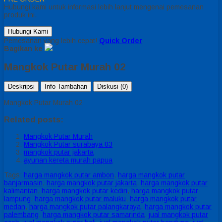
Hubungi kami untuk informasi lebih lanjut mengenai pemesanan
produk ini.
Hubungi Kami
Pemesanan yang lebih cepat!
Quick Order
Bagikan ke
Mangkok Putar Murah 02
Deskripsi
Info Tambahan
Diskusi (0)
Mangkok Putar Murah 02
Related posts:
Mangkok Putar Murah
Mangkok Putar surabaya 03
mangkok putar jakarta
ayunan kereta murah papua
Tags:
harga mangkok putar ambon
,
harga mangkok putar
banjarmasin
,
harga mangkok putar jakarta
,
harga mangkok putar
kalimantan
,
harga mangkok putar kediri
,
harga mangkok putar
lampung
,
harga mangkok putar maluku
,
harga mangkok putar
medan
,
harga mangkok putar palangkaraya
,
harga mangkok putar
palembang
,
harga mangkok putar samarinda
,
jual mangkok putar