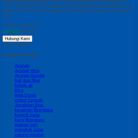
menghubungi customer servic kami, terima kasih Related posts:
Grosir Permainan Tk Surabaya Jual Jungkitan Anak Surabaya Jual
perosotan dobel anak fiberglass Produsen Perosotan Anak Jawa
Timur
*Harga Hubungi CS
Tersedia
/ MP 03
Hubungi Kami
Tutup Sidebar
Kategori Produk
Ayunan
Ayunan Besi
Ayunan Bundar
bak ikan fiber
bebek air
Blog
Bola Dunia
ember tumpah
Jungkitan Besi
kerajinan fiberglass
komedi putar
kursi fiberglass
mainan perr
mangkok putar
patung maskot