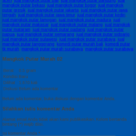
aceh
,
jual mangkok putar bali
,
jual mangkok putar bandung
,
jual
mangkok putar bekasi
,
jual mangkok putar bogor
,
jual mangkok
putar gresik
,
jual mangkok putar jakarta
,
jual mangkok putar jawa
tengah
,
jual mangkok putar jawa timur
,
jual mangkok putar kediri
,
jual mangkok putar lamogan
,
jual mangkok putar madura
,
jual
mangkok putar makasar
,
jual mangkok putar malang
,
jual mangkok
putar mataram
,
jual mangkok putar padang
,
jual mangkok putar
papua
,
jual mangkok putar semarang
,
jual mangkok putar sidoarjo
,
jual mangkok putar sulawesi
,
jual mangkok putar surabaya
,
jual
mangkok putar tanggerang
,
komedi putar murah bali
,
komedi putar
tk murah
,
mangkok putar murah surabaya
,
mangkok putar surabaya
Mangkok Putar Murah 02
Berat
0.5 gram
Kondisi
Baru
Dilihat
1.670 kali
Diskusi
Belum ada komentar
Belum ada komentar, buka diskusi dengan komentar Anda.
Silahkan tulis komentar Anda
Alamat email Anda tidak akan kami publikasikan. Kolom bertanda
bintang (*) wajib diisi.
Isi komentar Anda
*