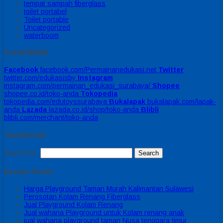
tempat sampah fiberglass
toilet portabel
Toilet portable
Uncategorized
waterboom
Social Media
Facebook
facebook.com/Permainanedukasi.net
Twitter
twitter.com/edukasisby
Instagram
instagram.com/permainan_edukasi_surabaya/
Shopee
shopee.co.id/toko-anda
Tokopedia
tokopedia.com/edutoyssurabaya
Bukalapak
bukalapak.com/lapak-
anda
Lazada
lazada.co.id/shop/toko-anda
Blibli
blibli.com/merchant/toko-anda
Testimonial
Search for:
Recent Posts
Harga Playground Taman Murah Kalimantan Sulawesi
Perosotan Kolam Renang Fiberglass
Jual Playground Kolam Renang
Jual wahana Playground untuk Kolam renang anak
jual wahana playground taman Nusa tenggara timur