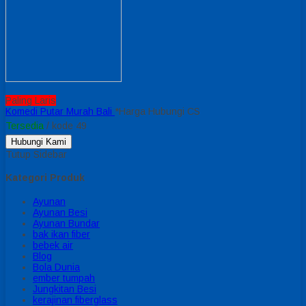
Paling Laris
Komedi Putar Murah Bali
*Harga Hubungi CS
Tersedia
/ kode 49
Hubungi Kami
Tutup Sidebar
Kategori Produk
Ayunan
Ayunan Besi
Ayunan Bundar
bak ikan fiber
bebek air
Blog
Bola Dunia
ember tumpah
Jungkitan Besi
kerajinan fiberglass