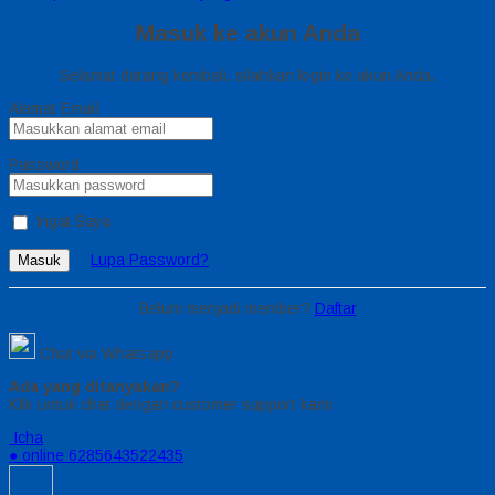
Masuk ke akun Anda
Selamat datang kembali, silahkan login ke akun Anda.
Alamat Email
Password
Ingat Saya
Lupa Password?
Masuk
Belum menjadi member?
Daftar
Chat via Whatsapp
Ada yang ditanyakan?
Klik untuk chat dengan customer support kami
Icha
● online
6285643522435