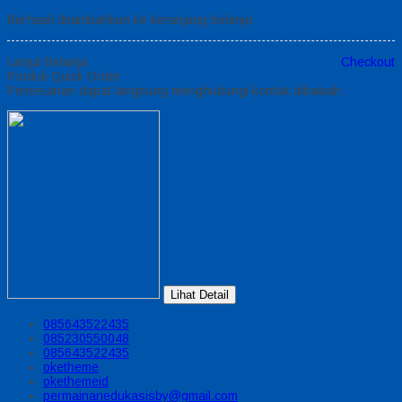
Berhasil ditambahkan ke keranjang belanja
Lanjut Belanja
Checkout
Produk Quick Order
Pemesanan dapat langsung menghubungi kontak dibawah:
Lihat Detail
085643522435
085230550048
085643522435
oketheme
okethemeid
permainanedukasisby@gmail.com