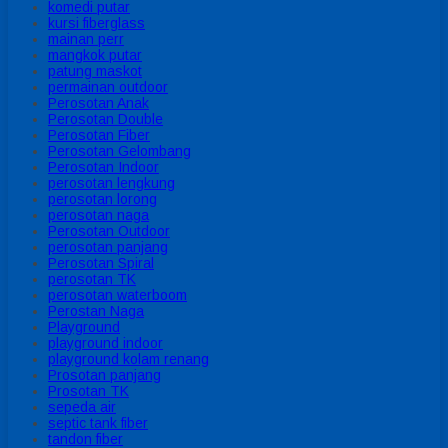
komedi putar
kursi fiberglass
mainan perr
mangkok putar
patung maskot
permainan outdoor
Perosotan Anak
Perosotan Double
Perosotan Fiber
Perosotan Gelombang
Perosotan Indoor
perosotan lengkung
perosotan lorong
perosotan naga
Perosotan Outdoor
perosotan panjang
Perosotan Spiral
perosotan TK
perosotan waterboom
Perostan Naga
Playground
playground indoor
playground kolam renang
Prosotan panjang
Prosotan TK
sepeda air
septic tank fiber
tandon fiber