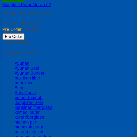
Mangkok Putar Murah 02
Mangkok Putar Murah 02
*Harga Hubungi CS
Pre Order
/ Kode 50
Pre Order
Tutup Sidebar
Kategori Produk
Ayunan
Ayunan Besi
Ayunan Bundar
bak ikan fiber
bebek air
Blog
Bola Dunia
ember tumpah
Jungkitan Besi
kerajinan fiberglass
komedi putar
kursi fiberglass
mainan perr
mangkok putar
patung maskot
permainan outdoor