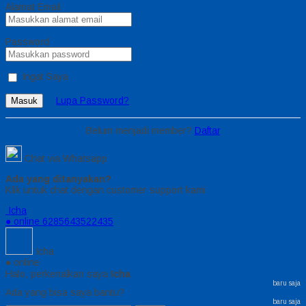
Alamat Email
Password
Ingat Saya
Lupa Password?
Masuk
Belum menjadi member?
Daftar
Chat via Whatsapp
Ada yang ditanyakan?
Klik untuk chat dengan customer support kami
Icha
● online
6285643522435
Icha
● online
Halo, perkenalkan saya
Icha
baru saja
Ada yang bisa saya bantu?
baru saja