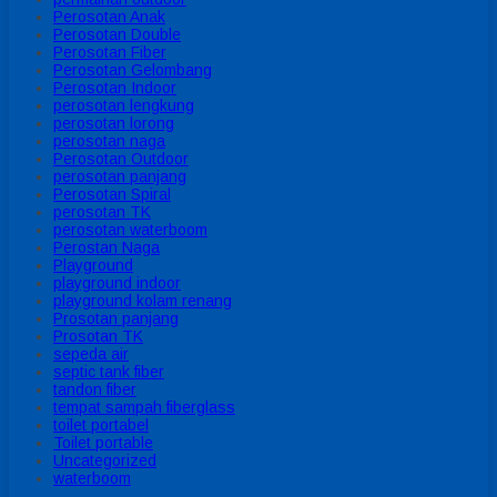
Perosotan Anak
Perosotan Double
Perosotan Fiber
Perosotan Gelombang
Perosotan Indoor
perosotan lengkung
perosotan lorong
perosotan naga
Perosotan Outdoor
perosotan panjang
Perosotan Spiral
perosotan TK
perosotan waterboom
Perostan Naga
Playground
playground indoor
playground kolam renang
Prosotan panjang
Prosotan TK
sepeda air
septic tank fiber
tandon fiber
tempat sampah fiberglass
toilet portabel
Toilet portable
Uncategorized
waterboom