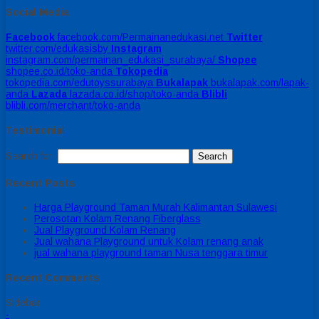
Social Media
Facebook
facebook.com/Permainanedukasi.net
Twitter
twitter.com/edukasisby
Instagram
instagram.com/permainan_edukasi_surabaya/
Shopee
shopee.co.id/toko-anda
Tokopedia
tokopedia.com/edutoyssurabaya
Bukalapak
bukalapak.com/lapak-
anda
Lazada
lazada.co.id/shop/toko-anda
Blibli
blibli.com/merchant/toko-anda
Testimonial
Search for:
Recent Posts
Harga Playground Taman Murah Kalimantan Sulawesi
Perosotan Kolam Renang Fiberglass
Jual Playground Kolam Renang
Jual wahana Playground untuk Kolam renang anak
jual wahana playground taman Nusa tenggara timur
Recent Comments
Sidebar
-