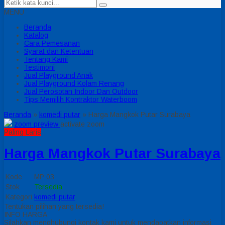
MENU
Beranda
Katalog
Cara Pemesanan
Syarat dan Ketentuan
Tentang Kami
Testimoni
Jual Playground Anak
Jual Playground Kolam Renang
Jual Perosotan Indoor Dan Outdoor
Tips Memilih Kontraktor Waterboom
Beranda
»
komedi putar
»
Harga Mangkok Putar Surabaya
zoom preview
activate zoom
Paling Laris
Harga Mangkok Putar Surabaya
Kode
MP 03
Stok
Tersedia
Kategori
komedi putar
Tentukan pilihan yang tersedia!
INFO HARGA
Silahkan menghubungi kontak kami untuk mendapatkan informasi