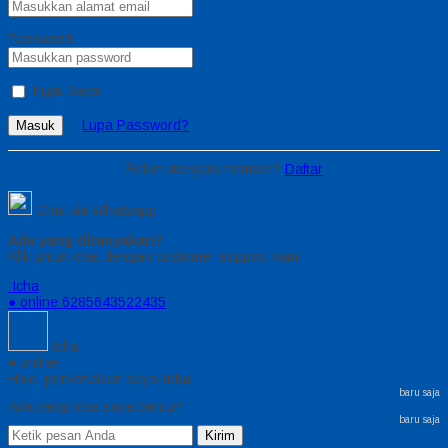
Password
Ingat Saya
Lupa Password?
Masuk
Belum menjadi member?
Daftar
Chat via Whatsapp
Ada yang ditanyakan?
Klik untuk chat dengan customer support kami
Icha
● online
6285643522435
Icha
● online
Halo, perkenalkan saya
Icha
baru saja
Ada yang bisa saya bantu?
baru saja
Kirim