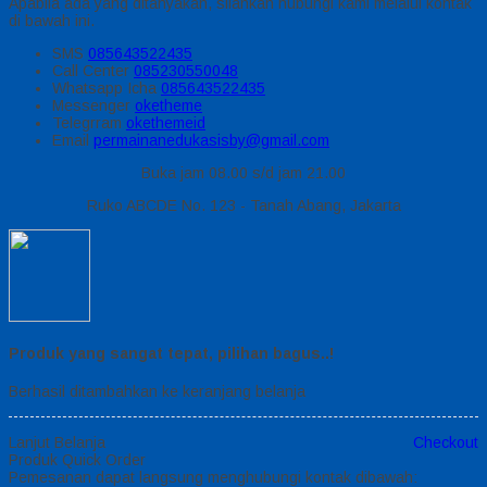
Apabila ada yang ditanyakan, silahkan hubungi kami melalui kontak
di bawah ini.
SMS
085643522435
Call Center
085230550048
Whatsapp
Icha
085643522435
Messenger
oketheme
Telegrram
okethemeid
Email
permainanedukasisby@gmail.com
Buka jam 08.00 s/d jam 21.00
Ruko ABCDE No. 123 - Tanah Abang, Jakarta
Produk yang sangat tepat, pilihan bagus..!
Berhasil ditambahkan ke keranjang belanja
Lanjut Belanja
Checkout
Produk Quick Order
Pemesanan dapat langsung menghubungi kontak dibawah: