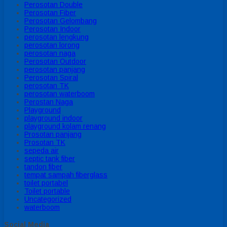
Perosotan Double
Perosotan Fiber
Perosotan Gelombang
Perosotan Indoor
perosotan lengkung
perosotan lorong
perosotan naga
Perosotan Outdoor
perosotan panjang
Perosotan Spiral
perosotan TK
perosotan waterboom
Perostan Naga
Playground
playground indoor
playground kolam renang
Prosotan panjang
Prosotan TK
sepeda air
septic tank fiber
tandon fiber
tempat sampah fiberglass
toilet portabel
Toilet portable
Uncategorized
waterboom
Social Media