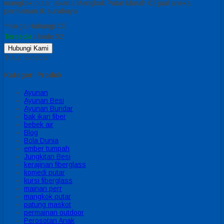
mangkok putar jakarta Mangkok Putar Murah 02 jual aneka
permainan tk surabaya
*Harga Hubungi CS
Tersedia
/ kode 52
Hubungi Kami
Tutup Sidebar
Kategori Produk
Ayunan
Ayunan Besi
Ayunan Bundar
bak ikan fiber
bebek air
Blog
Bola Dunia
ember tumpah
Jungkitan Besi
kerajinan fiberglass
komedi putar
kursi fiberglass
mainan perr
mangkok putar
patung maskot
permainan outdoor
Perosotan Anak