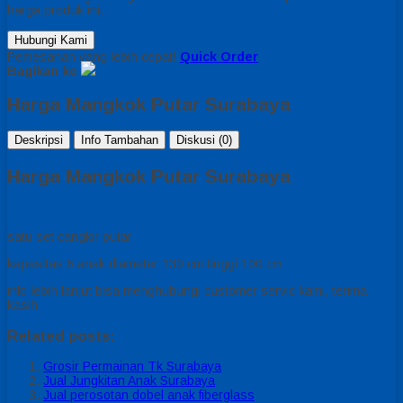
harga produk ini.
Hubungi Kami
Pemesanan yang lebih cepat!
Quick Order
Bagikan ke
Harga Mangkok Putar Surabaya
Deskripsi
Info Tambahan
Diskusi (0)
Harga Mangkok Putar Surabaya
satu set cangkir putar
kapasitas 6 anak diameter 130 cm tinggi 100 cm
info lebih lanjut bisa menghubungi customer servic kami, terima
kasih
Related posts:
Grosir Permainan Tk Surabaya
Jual Jungkitan Anak Surabaya
Jual perosotan dobel anak fiberglass