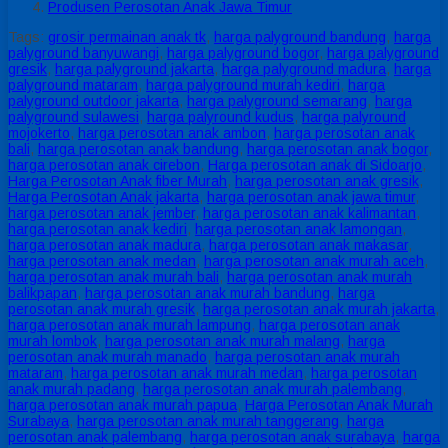
Produsen Perosotan Anak Jawa Timur
Tags:
grosir permainan anak tk
,
harga palyground bandung
,
harga
palyground banyuwangi
,
harga palyground bogor
,
harga palyground
gresik
,
harga palyground jakarta
,
harga palyground madura
,
harga
palyground mataram
,
harga palyground murah kediri
,
harga
palyground outdoor jakarta
,
harga palyground semarang
,
harga
palyground sulawesi
,
harga palyround kudus
,
harga palyround
mojokerto
,
harga perosotan anak ambon
,
harga perosotan anak
bali
,
harga perosotan anak bandung
,
harga perosotan anak bogor
,
harga perosotan anak cirebon
,
Harga perosotan anak di Sidoarjo
,
Harga Perosotan Anak fiber Murah
,
harga perosotan anak gresik
,
Harga Perosotan Anak jakarta
,
harga perosotan anak jawa timur
,
harga perosotan anak jember
,
harga perosotan anak kalimantan
,
harga perosotan anak kediri
,
harga perosotan anak lamongan
,
harga perosotan anak madura
,
harga perosotan anak makasar
,
harga perosotan anak medan
,
harga perosotan anak murah aceh
,
harga perosotan anak murah bali
,
harga perosotan anak murah
balikpapan
,
harga perosotan anak murah bandung
,
harga
perosotan anak murah gresik
,
harga perosotan anak murah jakarta
,
harga perosotan anak murah lampung
,
harga perosotan anak
murah lombok
,
harga perosotan anak murah malang
,
harga
perosotan anak murah manado
,
harga perosotan anak murah
mataram
,
harga perosotan anak murah medan
,
harga perosotan
anak murah padang
,
harga perosotan anak murah palembang
,
harga perosotan anak murah papua
,
Harga Perosotan Anak Murah
Surabaya
,
harga perosotan anak murah tanggerang
,
harga
perosotan anak palembang
,
harga perosotan anak surabaya
,
harga