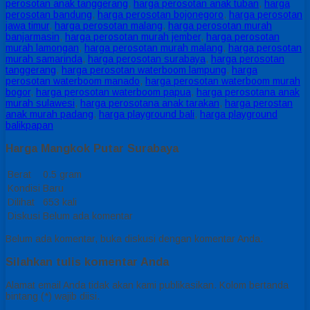
perosotan anak tanggerang
,
harga perosotan anak tuban
,
harga
perosotan bandung
,
harga perosotan bojonegoro
,
harga perosotan
jawa timur
,
harga perosotan malang
,
harga perosotan murah
banjarmasin
,
harga perosotan murah jember
,
harga perosotan
murah lamongan
,
harga perosotan murah malang
,
harga perosotan
murah samarinda
,
harga perosotan surabaya
,
harga perosotan
tanggerang
,
harga perosotan waterboom lampung
,
harga
perosotan waterboom manado
,
harga perosotan waterboom murah
bogor
,
harga perosotan waterboom papua
,
harga perosotana anak
murah sulawesi
,
harga perosotana anak tarakan
,
harga perostan
anak murah padang
,
harga playground bali
,
harga playground
balikpapan
Harga Mangkok Putar Surabaya
Berat
0.5 gram
Kondisi
Baru
Dilihat
653 kali
Diskusi
Belum ada komentar
Belum ada komentar, buka diskusi dengan komentar Anda.
Silahkan tulis komentar Anda
Alamat email Anda tidak akan kami publikasikan. Kolom bertanda
bintang (*) wajib diisi.