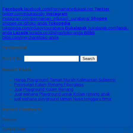
Facebook
facebook.com/Permainanedukasi.net
Twitter
twitter.com/edukasisby
Instagram
instagram.com/permainan_edukasi_surabaya/
Shopee
shopee.co.id/toko-anda
Tokopedia
tokopedia.com/edutoyssurabaya
Bukalapak
bukalapak.com/lapak-
anda
Lazada
lazada.co.id/shop/toko-anda
Blibli
blibli.com/merchant/toko-anda
Testimonial
Search for:
Recent Posts
Harga Playground Taman Murah Kalimantan Sulawesi
Perosotan Kolam Renang Fiberglass
Jual Playground Kolam Renang
Jual wahana Playground untuk Kolam renang anak
jual wahana playground taman Nusa tenggara timur
Recent Comments
Sidebar
-
Kontak Kami