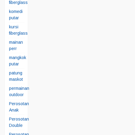
fiberglass
komedi
putar
kursi
fiberglass
mainan
perr
mangkok
putar
patung
maskot
permainan
outdoor
Perosotan
Anak
Perosotan
Double
Perosotan