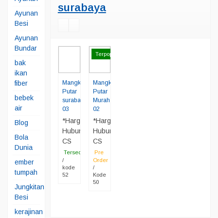
surabaya
Ayunan
Besi
Ayunan
Bundar
Terpopuler
bak
ikan
fiber
Mangkok
Mangkok
Putar
Putar
bebek
surabaya
Murah
air
03
02
*Harga
*Harga
Blog
Hubungi
Hubungi
Bola
CS
CS
Dunia
Tersedia
Pre
/
Order
ember
kode
/
tumpah
52
Kode
50
Jungkitan
Besi
kerajinan