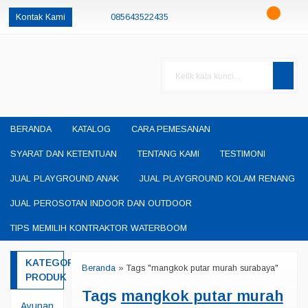
Kontak Kami
085643522435
085230550048
085643522435
oketheme
okethemeid
permainanedukasisby@gmail.com
BERANDA
KATALOG
CARA PEMESANAN
SYARAT DAN KETENTUAN
TENTANG KAMI
TESTIMONI
JUAL PLAYGROUND ANAK
JUAL PLAYGROUND KOLAM RENANG
JUAL PEROSOTAN INDOOR DAN OUTDOOR
TIPS MEMILIH KONTRAKTOR WATERBOOM
KATEGORI
Beranda
»
Tags "mangkok putar murah surabaya"
PRODUK
Tags
mangkok putar murah
Ayunan