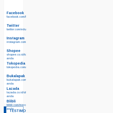
Facebook
facebook.com/Permainanedukasi.net
Twitter
twitter.com/edukasisby
Instagram
instagram.com/permainan_edukasi_surabaya/
Shopee
shopee.co.id/toko-
anda
Tokopedia
tokopedia.com/edutoyssurabaya
Bukalapak
bukalapak.com/lapak-
anda
Lazada
lazada.co.id/shop/toko-
anda
Blibli
blibli.com/merchant/toko-
anda
TESTIMONIAL