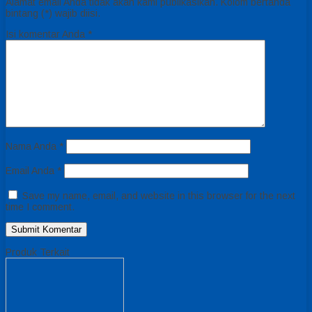
Alamat email Anda tidak akan kami publikasikan. Kolom bertanda
bintang (*) wajib diisi.
Isi komentar Anda
*
Nama Anda
*
Email Anda
*
Save my name, email, and website in this browser for the next
time I comment.
Produk Terkait