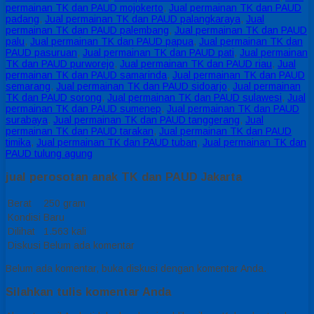
permainan TK dan PAUD mojokerto
,
Jual permainan TK dan PAUD
padang
,
Jual permainan TK dan PAUD palangkaraya
,
Jual
permainan TK dan PAUD palembang
,
Jual permainan TK dan PAUD
palu
,
Jual permainan TK dan PAUD papua
,
Jual permainan TK dan
PAUD pasuruan
,
Jual permainan TK dan PAUD pati
,
Jual permainan
TK dan PAUD purworejo
,
Jual permainan TK dan PAUD riau
,
Jual
permainan TK dan PAUD samarinda
,
Jual permainan TK dan PAUD
semarang
,
Jual permainan TK dan PAUD sidoarjo
,
Jual permainan
TK dan PAUD sorong
,
Jual permainan TK dan PAUD sulawesi
,
Jual
permainan TK dan PAUD sumenep
,
Jual permainan TK dan PAUD
surabaya
,
Jual permainan TK dan PAUD tanggerang
,
Jual
permainan TK dan PAUD tarakan
,
Jual permainan TK dan PAUD
timika
,
Jual permainan TK dan PAUD tuban
,
Jual permainan TK dan
PAUD tulung agung
jual perosotan anak TK dan PAUD Jakarta
Berat
250 gram
Kondisi
Baru
Dilihat
1.563 kali
Diskusi
Belum ada komentar
Belum ada komentar, buka diskusi dengan komentar Anda.
Silahkan tulis komentar Anda