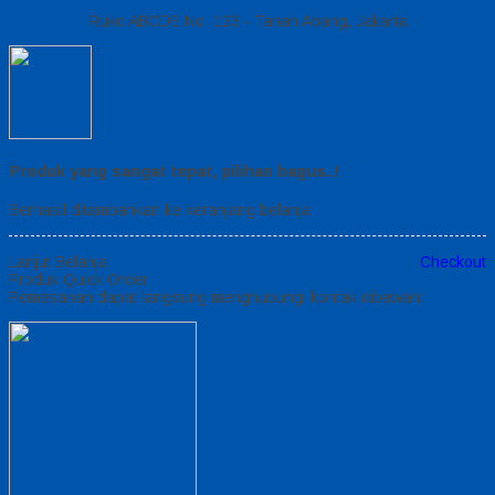
Ruko ABCDE No. 123 - Tanah Abang, Jakarta
Produk yang sangat tepat, pilihan bagus..!
Berhasil ditambahkan ke keranjang belanja
Lanjut Belanja
Checkout
Produk Quick Order
Pemesanan dapat langsung menghubungi kontak dibawah: