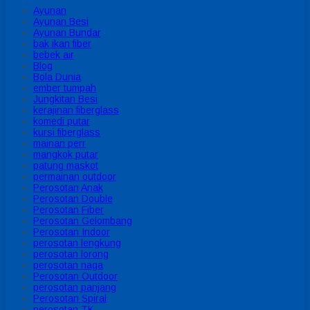
Ayunan
Ayunan Besi
Ayunan Bundar
bak ikan fiber
bebek air
Blog
Bola Dunia
ember tumpah
Jungkitan Besi
kerajinan fiberglass
komedi putar
kursi fiberglass
mainan perr
mangkok putar
patung maskot
permainan outdoor
Perosotan Anak
Perosotan Double
Perosotan Fiber
Perosotan Gelombang
Perosotan Indoor
perosotan lengkung
perosotan lorong
perosotan naga
Perosotan Outdoor
perosotan panjang
Perosotan Spiral
perosotan TK