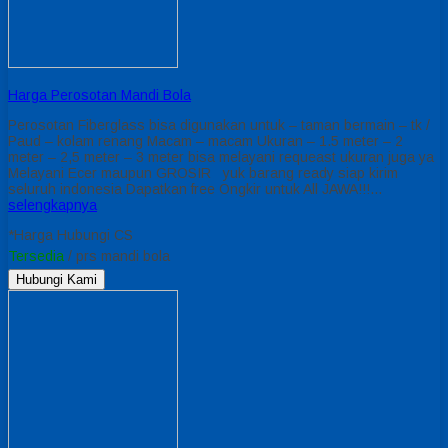
Harga Perosotan Mandi Bola
Perosotan Fiberglass bisa digunakan untuk – taman bermain – tk /
Paud – kolam renang Macam – macam Ukuran – 1.5 meter – 2
meter – 2,5 meter – 3 meter bisa melayani requeast ukuran juga ya
Melayani Ecer maupun GROSIR yuk barang ready siap kirim
seluruh indonesia Dapatkan free Ongkir untuk All JAWA!!!…
selengkapnya
*Harga Hubungi CS
Tersedia
/ prs mandi bola
Hubungi Kami