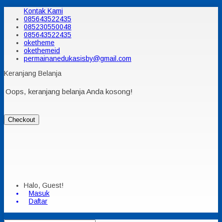
Kontak Kami
085643522435
085230550048
085643522435
oketheme
okethemeid
permainanedukasisby@gmail.com
Keranjang Belanja
Oops, keranjang belanja Anda kosong!
Checkout
Halo, Guest!
Masuk
Daftar