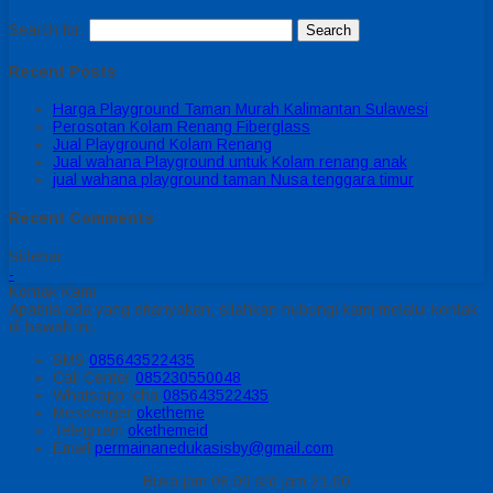
Search for:
Recent Posts
Harga Playground Taman Murah Kalimantan Sulawesi
Perosotan Kolam Renang Fiberglass
Jual Playground Kolam Renang
Jual wahana Playground untuk Kolam renang anak
jual wahana playground taman Nusa tenggara timur
Recent Comments
Sidebar
-
Kontak Kami
Apabila ada yang ditanyakan, silahkan hubungi kami melalui kontak
di bawah ini.
SMS
085643522435
Call Center
085230550048
Whatsapp
Icha
085643522435
Messenger
oketheme
Telegrram
okethemeid
Email
permainanedukasisby@gmail.com
Buka jam 08.00 s/d jam 21.00