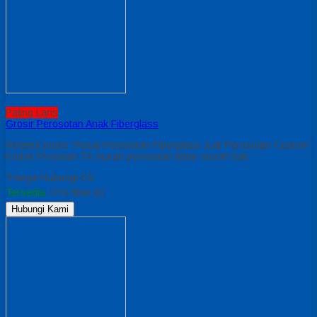
Paling Laris
Grosir Perosotan Anak Fiberglass
Related posts: Pusat Perosotan Fiberglass Jual Perosotan Custom
Kodok Prosotan Tk murah perosotan lebar murah bali
*Harga Hubungi CS
Tersedia
/ Prs fiber 02
Hubungi Kami