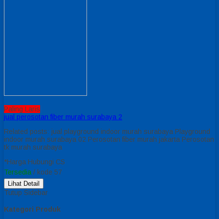
Paling Laris
jual perosotan fiber murah surabaya 2
Related posts: jual playground indoor murah surabaya Playground
indoor murah surabaya 02 Perosotan fiber murah jakarta Perosotan
tk murah surabaya
*Harga Hubungi CS
Tersedia
/ kode 57
Lihat Detail
Tutup Sidebar
Kategori Produk