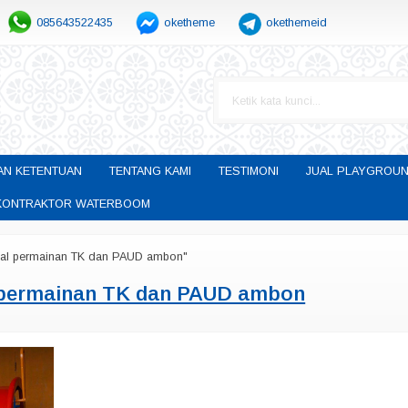
085643522435
oketheme
okethemeid
AN KETENTUAN
TENTANG KAMI
TESTIMONI
JUAL PLAYGROUN
H KONTRAKTOR WATERBOOM
ual permainan TK dan PAUD ambon"
 permainan TK dan PAUD ambon