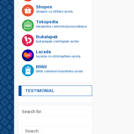
Shopee
shopee.co.id/toko-anda
Tokopedia
tokopedia.com/edutoyssurabaya
Bukalapak
bukalapak.com/lapak-anda
Lazada
lazada.co.id/shop/toko-anda
Blibli
blibli.com/merchant/toko-anda
TESTIMONIAL
Search for: