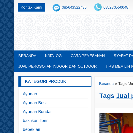
Kontak Kami
085643522435
085230550048
permainanedukasisby@gmail.com
BERANDA
KATALOG
CARA PEMESANAN
SYARAT D
JUAL PEROSOTAN INDOOR DAN OUTDOOR
TIPS MEMILI
KATEGORI PRODUK
Beranda
»
Tags "J
Ayunan
Tags
Jual
Ayunan Besi
Ayunan Bundar
bak ikan fiber
bebek air