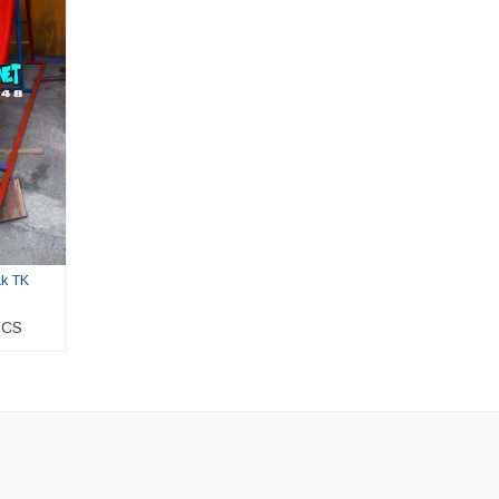
ak TK
 CS