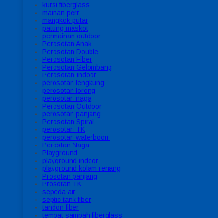
kursi fiberglass
mainan perr
mangkok putar
patung maskot
permainan outdoor
Perosotan Anak
Perosotan Double
Perosotan Fiber
Perosotan Gelombang
Perosotan Indoor
perosotan lengkung
perosotan lorong
perosotan naga
Perosotan Outdoor
perosotan panjang
Perosotan Spiral
perosotan TK
perosotan waterboom
Perostan Naga
Playground
playground indoor
playground kolam renang
Prosotan panjang
Prosotan TK
sepeda air
septic tank fiber
tandon fiber
tempat sampah fiberglass