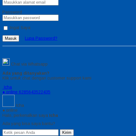
Password
Ingat Saya
Lupa Password?
Masuk
Chat via Whatsapp
Ada yang ditanyakan?
Klik untuk chat dengan customer support kami
Icha
● online
6285643522435
Icha
● online
Halo, perkenalkan saya
Icha
Ada yang bisa saya bantu?
Kirim