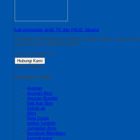
jual perosotan anak TK dan PAUD Jakarta
mendidik anak tidak harus dengan belajar dibuku, tetapi belaj
kepoin kita di no 085643522435.
*Harga Hubungi CS
Hubungi Kami
Tutup Sidebar
Kategori Produk
Ayunan
Ayunan Besi
Ayunan Bundar
bak ikan fiber
bebek air
Blog
Bola Dunia
ember tumpah
Jungkitan Besi
kerajinan fiberglass
komedi putar