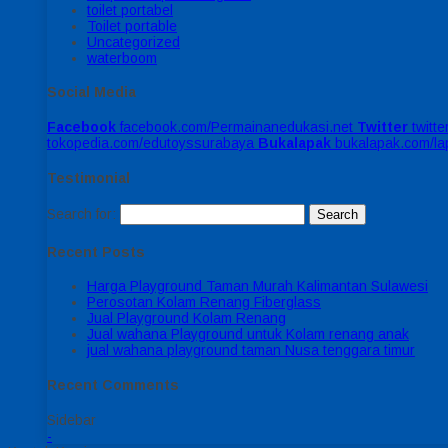
toilet portabel
Toilet portable
Uncategorized
waterboom
Social Media
Facebook
facebook.com/Permainanedukasi.net
Twitter
twitt
tokopedia.com/edutoyssurabaya
Bukalapak
bukalapak.com/l
Testimonial
Search for:
Recent Posts
Harga Playground Taman Murah Kalimantan Sulawesi
Perosotan Kolam Renang Fiberglass
Jual Playground Kolam Renang
Jual wahana Playground untuk Kolam renang anak
jual wahana playground taman Nusa tenggara timur
Recent Comments
Sidebar
-