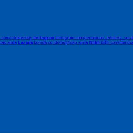
er.com/edukasisby
Instagram
instagram.com/permainan_edukasi_sura
apak-anda
Lazada
lazada.co.id/shop/toko-anda
Blibli
blibli.com/merch