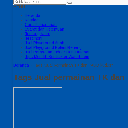
MENU
Beranda
Katalog
Cara Pemesanan
Syarat dan Ketentuan
Tentang Kami
Testimoni
Jual Playground Anak
Jual Playground Kolam Renang
Jual Perosotan Indoor Dan Outdoor
Tips Memilih Kontraktor Waterboom
Beranda
»
Tags "Jual permainan TK dan PAUD kudus"
Tags
Jual permainan TK dan