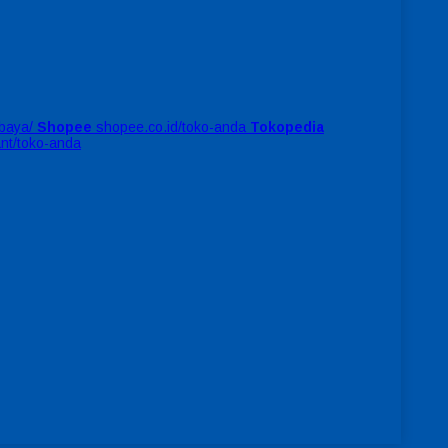
baya/
Shopee
shopee.co.id/toko-anda
Tokopedia
ant/toko-anda