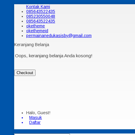
Kontak Kami
085643522435
085230550048
085643522435
oketheme
okethemeid
permainanedukasisby@gmail.com
Keranjang Belanja
Oops, keranjang belanja Anda kosong!
Checkout
Halo, Guest!
Masuk
Daftar