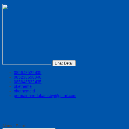
Lihat Detail
085643522435
085230550048
085643522435
oketheme
okethemeid
permainanedukasisby@gmail.com
Alamat Email