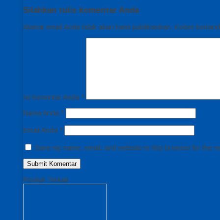
Silahkan tulis komentar Anda
Alamat email Anda tidak akan kami publikasikan. Kolom bertanda 
Isi komentar Anda
*
Nama Anda
*
Email Anda
*
Save my name, email, and website in this browser for the n
Produk Terkait