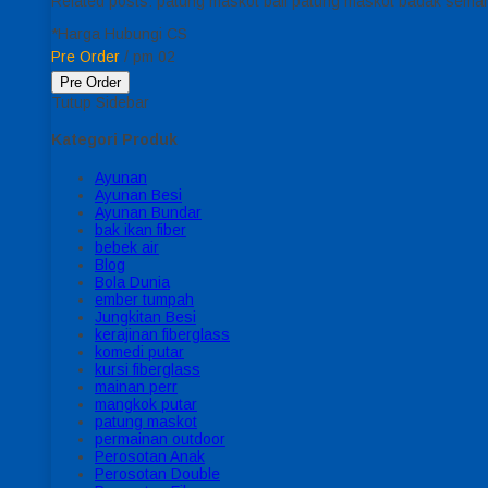
Related posts: patung maskot bali patung maskot badak sem
*Harga Hubungi CS
Pre Order
/ pm 02
Pre Order
Tutup Sidebar
Kategori Produk
Ayunan
Ayunan Besi
Ayunan Bundar
bak ikan fiber
bebek air
Blog
Bola Dunia
ember tumpah
Jungkitan Besi
kerajinan fiberglass
komedi putar
kursi fiberglass
mainan perr
mangkok putar
patung maskot
permainan outdoor
Perosotan Anak
Perosotan Double