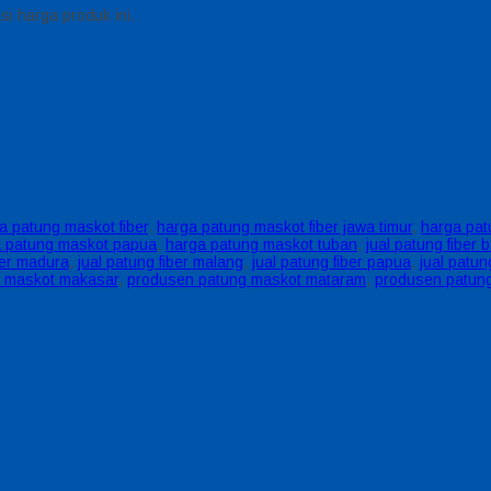
i harga produk ini.
a patung maskot fiber
,
harga patung maskot fiber jawa timur
,
harga pat
 patung maskot papua
,
harga patung maskot tuban
,
jual patung fiber b
ber madura
,
jual patung fiber malang
,
jual patung fiber papua
,
jual patun
 maskot makasar
,
produsen patung maskot mataram
,
produsen patun