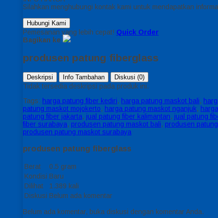
Silahkan menghubungi kontak kami untuk mendapatkan informas
Hubungi Kami
Pemesanan yang lebih cepat!
Quick Order
Bagikan ke
produsen patung fiberglass
Deskripsi
Info Tambahan
Diskusi (0)
Tidak tersedia deskripsi pada produk ini.
Tags:
harga patung fiber kediri
,
harga patung maskot bali
,
harg
patung maskot mojokerto
,
harga patung maskot nganjuk
,
harga
patung fiber jakarta
,
jual patung fiber kalimantan
,
jual patung fi
fiber surabaya
,
produsen patung maskot bali
,
produsen patung
produsen patung maskot surabaya
produsen patung fiberglass
Berat
0.5 gram
Kondisi
Baru
Dilihat
1.389 kali
Diskusi
Belum ada komentar
Belum ada komentar, buka diskusi dengan komentar Anda.