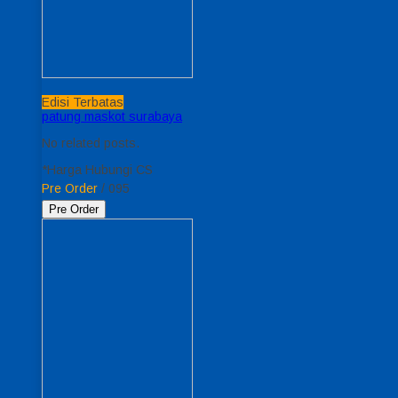
Edisi Terbatas
patung maskot surabaya
No related posts.
*Harga Hubungi CS
Pre Order
/ 095
Pre Order