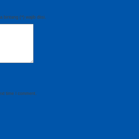
bintang (*) wajib diisi.
ext time I comment.