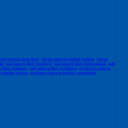
ung maskot jawa timur
,
harga patung maskot malang
,
harga
ali
,
jual patung fiber bandung
,
jual patung fiber banyuwangi
,
jual
g fiber sulawesi
,
jual patung fiber surabaya
,
produsen patung
g maskot papua
,
produsen patung maskot samarinda
,