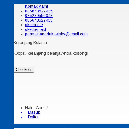
Kontak Kami
085643522435
085230550048
085643522435
oketheme
okethemeid
permainanedukasisby@gmail.com
Keranjang Belanja
Oops, keranjang belanja Anda kosong!
Checkout
Halo, Guest!
Masuk
Daftar