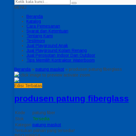
MENU
Beranda
Katalog
Cara Pemesanan
Syarat dan Ketentuan
Tentang Kami
Testimoni
Jual Playground Anak
Jual Playground Kolam Renang
Jual Perosotan Indoor Dan Outdoor
Tips Memilih Kontraktor Waterboom
Beranda
»
patung maskot
»
produsen patung fiberglass
click image to preview
activate zoom
Edisi Terbatas
produsen patung fiberglass
Kode
patung fiber
Stok
Tersedia
Kategori
patung maskot
Tentukan pilihan yang tersedia!
INFO HARGA