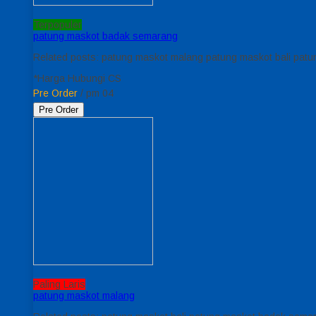
Terpopuler
patung maskot badak semarang
Related posts: patung maskot malang patung maskot bali pat
*Harga Hubungi CS
Pre Order
/ pm 04
Pre Order
Paling Laris
patung maskot malang