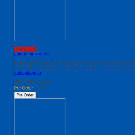
Paling Laris
patung maskot bali
kami melayani pemesanan patung maskot fiber dengan model ya
maskot fiber malang, jual patung maskot fiber madura, jual p
selengkapnya
*Harga Hubungi CS
Pre Order
/ pm 03
Pre Order